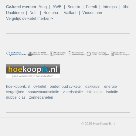
Cv-ketel merken
Atag
|
AWB
|
Beretta
|
Ferroli
|
Intergas
|
Itho
Daalderop
|
Nefit
|
Remeha
|
Vaillant
|
Viessmann
Vergelijk cv-ketel merken
hoe-koop-ik.nl
cv-ketel
onderhoud cv-ketel
dakkapel
energie
vergelijken
spouwmuurisolatie
vloerisolatie
dakisolatie
isolatie
dubbel glas
zonnepanelen
© 2026 Hoe-Koop-Ik.nl