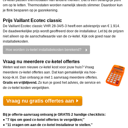
cv-ketel passen thermostaten van andere merken. Dat is een belangrijk punt
om op te letten. Thermostaten worden namelijk steeds slimmer. Daardoor kun
je flink besparen op je gasrekening.
Prijs Vaillant Ecotec classic
De Vaillant Ecotec classic VHR 28-34/5-3 heeft een adviesprijs van € 1.914.
De daadwerkelijke prijs wordt geoffreerd door de installateur. Let bij de prijzen
niet alleen op de aanschafwaarde van de cv-ketel. Kijk ook goed naar de
installatiekosten.
Hoe worden cv-ketel installatiekosten berekend?
Vraag nu meerdere cv-ketel offertes
Weten wat een nieuwe cv-ketel kost voor jouw huis? Vraag
meerdere cv-ketel offertes aan. Dat kan gemakkelijk via hoe-
koop-ik.nl. Dan ontvang je met 1 aanvraag meerdere offertes.
Gratis en vrijblijvend.
Zo kun je goed het advies, de service en
de cv-ketel kosten vergelijken.
Vraag nu gratis offertes aan
Bij je offerte-aanvraag ontvang je GRATIS 2 handige checklists:
● ''7 tips om goed cv-ketel offertes te vergelijken;''
● ''11 vragen om aan de cv-ketel installateur te stellen.''