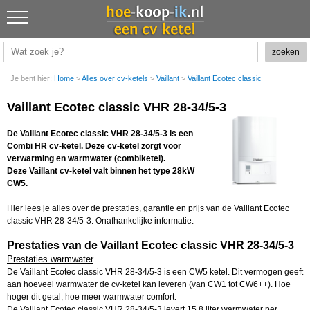
Je bent hier:
Home
>
Alles over cv-ketels
>
Vaillant
>
Vaillant Ecotec classic
Vaillant Ecotec classic VHR 28-34/5-3
De Vaillant Ecotec classic VHR 28-34/5-3 is een
Combi HR cv-ketel. Deze cv-ketel zorgt voor
verwarming en warmwater (combiketel).
Deze Vaillant cv-ketel valt binnen het type 28kW
CW5.
Hier lees je alles over de prestaties, garantie en prijs van de Vaillant Ecotec
classic VHR 28-34/5-3. Onafhankelijke informatie.
Prestaties van de Vaillant Ecotec classic VHR 28-34/5-3
Prestaties warmwater
De Vaillant Ecotec classic VHR 28-34/5-3 is een CW5 ketel. Dit vermogen geeft
aan hoeveel warmwater de cv-ketel kan leveren (van CW1 tot CW6++). Hoe
hoger dit getal, hoe meer warmwater comfort.
De Vaillant Ecotec classic VHR 28-34/5-3 levert 15,8 liter warmwater per