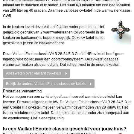
minuut om te douchen of te baden. Het duurt 6,3 minuten om een bad te vullen
van 100 liter op 40 graden. Daarmee valt deze cv-ketel in de warmwaterklasse
CW5.
In de keuken levert deze Vaillant 9,4 liter water per minuut. Het
gelijktijdig gebruik van 2 warmwaterkranen (bijvoorbeeld in de
keuken en badkamer) is beperkt mogelijk. Deze cv-ketel is niet
geschikt als je een 2e badkamer hebt.
Deze Vaillant Ecotec classic VHR 28-34/5-3 Combi HR cv-ketel heeft geen
ingebouwde boiler, maar een doorstroomsysteem. De cv-ketel gaat pas
warmwater maken als dat nodig is. Dat scheelt veel in de energiekosten.
Alles weten over Vaillant cv-ketels
Bekijk de andere Vaillant Ecotec classic cv-ketels
Prestaties verwarming
Het vermogen van een cv-ketel geeft aan hoeveel warmte de cv-ketel kan
leveren. Dit wordt uitgedrukt in kW. De Vaillant Ecotec classic VHR 28-34/5-3 is
een Combi HR cv-ketel, met een verwarmingsvermogen van 28 KiloWatt. Het
is een modulerende cv-ketel. Dat betekent dat de brander zich aangepast aan
de warmtevraag. Dat is energiezuinig.
Is een Vaillant Ecotec classic geschikt voor jouw huis?