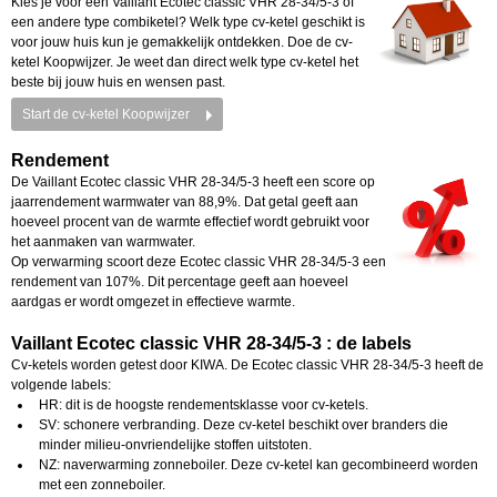
Kies je voor een Vaillant Ecotec classic VHR 28-34/5-3 of
een andere type combiketel? Welk type cv-ketel geschikt is
voor jouw huis kun je gemakkelijk ontdekken. Doe de cv-
ketel Koopwijzer. Je weet dan direct welk type cv-ketel het
beste bij jouw huis en wensen past.
Start de cv-ketel Koopwijzer
Rendement
De Vaillant Ecotec classic VHR 28-34/5-3 heeft een score op
jaarrendement warmwater van 88,9%. Dat getal geeft aan
hoeveel procent van de warmte effectief wordt gebruikt voor
het aanmaken van warmwater.
Op verwarming scoort deze Ecotec classic VHR 28-34/5-3 een
rendement van 107%. Dit percentage geeft aan hoeveel
aardgas er wordt omgezet in effectieve warmte.
Vaillant Ecotec classic VHR 28-34/5-3 : de labels
Cv-ketels worden getest door KIWA. De Ecotec classic VHR 28-34/5-3 heeft de
volgende labels:
HR: dit is de hoogste rendementsklasse voor cv-ketels.
SV: schonere verbranding. Deze cv-ketel beschikt over branders die
minder milieu-onvriendelijke stoffen uitstoten.
NZ: naverwarming zonneboiler. Deze cv-ketel kan gecombineerd worden
met een zonneboiler.