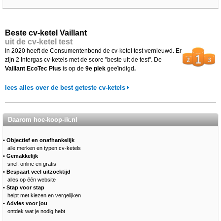
Beste cv-ketel Vaillant
uit de cv-ketel test
In 2020 heeft de Consumentenbond de cv-ketel test vernieuwd. Er
zijn 2 Intergas cv-ketels met de score "beste uit de test". De
Vaillant EcoTec Plus
is op de
9e plek
geeïndigd
.
lees alles over de best geteste cv-ketels
Daarom hoe-koop-ik.nl
• Objectief en onafhankelijk
alle merken en typen cv-ketels
• Gemakkelijk
snel, online en gratis
• Bespaart veel uitzoektijd
alles op één website
• Stap voor stap
helpt met kiezen en vergelijken
• Advies voor jou
ontdek wat je nodig hebt