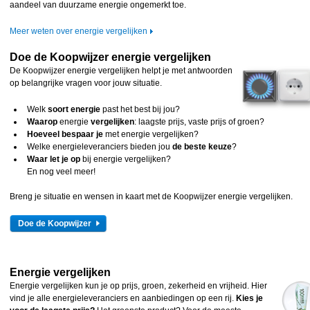
aandeel van duurzame energie ongemerkt toe.
Meer weten over energie vergelijken
Doe de Koopwijzer energie vergelijken
De Koopwijzer energie vergelijken helpt je met antwoorden
op belangrijke vragen voor jouw situatie.
Welk
soort energie
past het best bij jou?
Waarop
energie
vergelijken
: laagste prijs, vaste prijs of groen?
Hoeveel bespaar je
met energie vergelijken?
Welke energieleveranciers bieden jou
de beste keuze
?
Waar let je
op
bij energie vergelijken?
En nog veel meer!
Breng je situatie en wensen in kaart met de Koopwijzer energie vergelijken.
Doe de Koopwijzer
Energie vergelijken
Energie vergelijken kun je op prijs, groen, zekerheid en vrijheid. Hier
vind je alle energieleveranciers en aanbiedingen op een rij.
Kies je