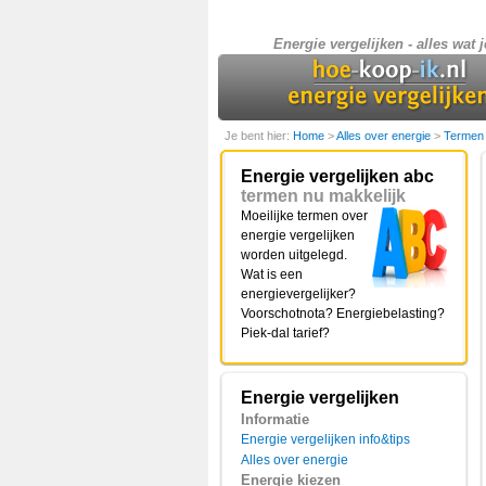
Energie vergelijken - alles wat j
Je bent hier:
Home
>
Alles over energie
>
Termen
Energie vergelijken abc
termen nu makkelijk
Moeilijke termen over
energie vergelijken
worden uitgelegd.
Wat is een
energievergelijker?
Voorschotnota? Energiebelasting?
Piek-dal tarief?
Energie vergelijken
Informatie
Energie vergelijken info&tips
Alles over energie
Energie kiezen