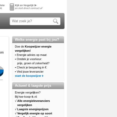
Welke energie past bij jou?
Doe de
Koopwijzer
energie
vergelijken!
oom
• Energie advies op maat
• Ontdek je voorkeur:
prijs, groen of zekerheid?
• Check je besparing in €
• Vind jouw leverancier
start de koopwijzer
Actueel & laagste prijs
Energie vergelijken?
Bij hoe-koop-ik.nl:
√
Alle energieleveranciers
vergelijken
√
Laagste energieprijzen
√
Vergelijk energie op soort