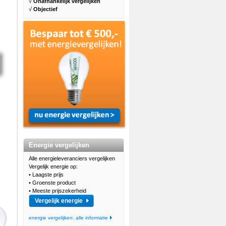
√
Onafhankelijk vergelijken
√
Objectief
Energie vergelijken
Alle energieleveranciers vergelijken
Vergelijk energie op:
• Laagste prijs
• Groenste product
• Meeste prijszekerheid
Vergelijk energie
energie vergelijken: alle informatie