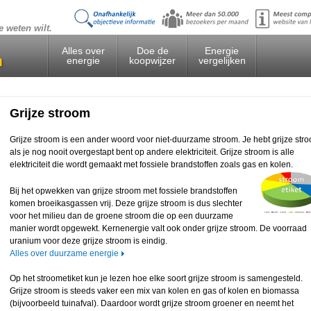
e weten wilt.
Alles over
Doe de
Energie
energie
koopwijzer
vergelijken
Grijze stroom
Grijze stroom is een ander woord voor niet-duurzame stroom. Je hebt grijze str
als je nog nooit overgestapt bent op andere elektriciteit. Grijze stroom is alle
elektriciteit die wordt gemaakt met fossiele brandstoffen zoals gas en kolen.
Bij het opwekken van grijze stroom met fossiele brandstoffen
komen broeikasgassen vrij. Deze grijze stroom is dus slechter
voor het milieu dan de groene stroom die op een duurzame
manier wordt opgewekt. Kernenergie valt ook onder grijze stroom. De voorraad
uranium voor deze grijze stroom is eindig.
Alles over duurzame energie
Op het stroometiket kun je lezen hoe elke soort grijze stroom is samengesteld.
Grijze stroom is steeds vaker een mix van kolen en gas of kolen en biomassa
(bijvoorbeeld tuinafval). Daardoor wordt grijze stroom groener en neemt het