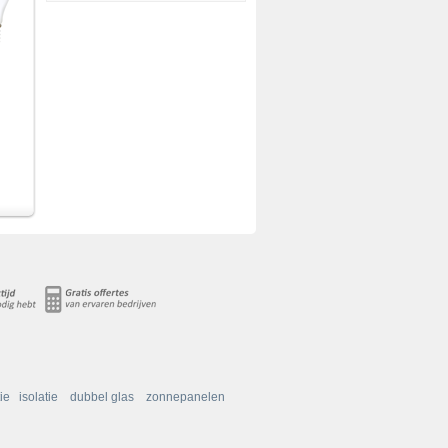
ie
isolatie
dubbel glas
zonnepanelen