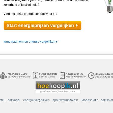
voor de laagste prijs?
Het groenste product? Voor de meeste
zekerheid of juist vrijheid?
Vind het beste energiecontract voor jou.
Start energieprijzen vergelijken
terug naar termen energie vergelijken
etel
dakkapel
energie vergelijken
spouwmuurisolatie
vloerisolatie
dakisolat