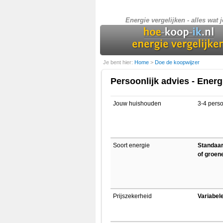
Energie vergelijken - alles wat j
Je bent hier:
Home
>
Doe de koopwijzer
Persoonlijk advies - Energ
Jouw huishouden
3-4 pers
Soort energie
Standaard
of groen
Prijszekerheid
Variabele