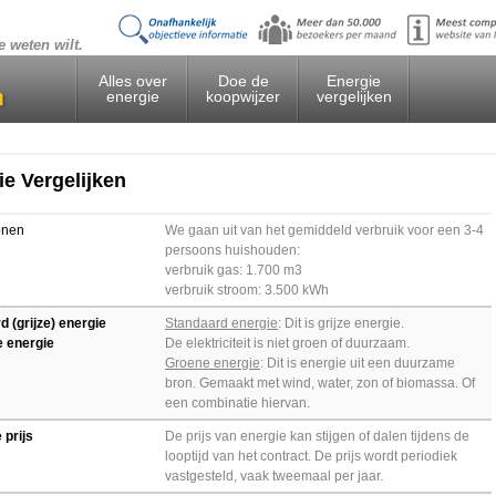
e weten wilt.
Alles over
Doe de
Energie
energie
koopwijzer
vergelijken
ie Vergelijken
onen
We gaan uit van het gemiddeld verbruik voor een 3-4
persoons huishouden:
verbruik gas: 1.700 m3
verbruik stroom: 3.500 kWh
 (grijze) energie
S
tandaard energie
: Dit is grijze energie.
e energie
De elektriciteit is niet groen of duurzaam.
Groene energie
: Dit is energie uit een duurzame
bron. Gemaakt met wind, water, zon of biomassa. Of
een combinatie hiervan.
 prijs
De prijs van energie kan stijgen of dalen tijdens de
looptijd van het contract. De prijs wordt periodiek
vastgesteld, vaak tweemaal per jaar.