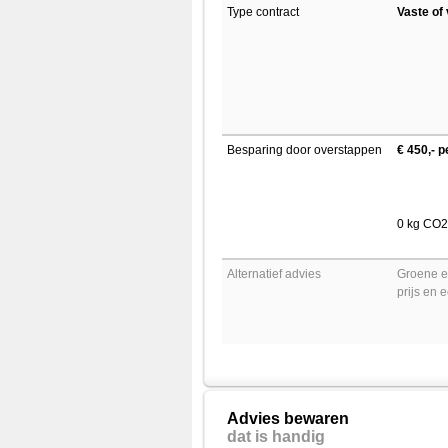
Type contract
Vaste of 
Besparing door overstappen
€ 450,- p
0 kg CO2 
Alternatief advies
Groene e
prijs en e
Advies bewaren
dat is handig