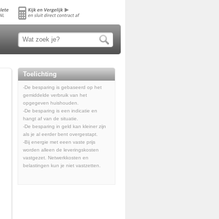
Toelichting
-De besparing is gebaseerd op het
gemiddelde verbruik van het
opgegeven huishouden.
-De besparing is een indicatie en
hangt af van de situatie.
-De besparing in geld kan kleiner zijn
als je al eerder bent overgestapt.
-Bij energie met eeen vaste prijs
worden alleen de leveringskosten
vastgezet. Netwerkkosten en
belastingen kun je niet vastzetten.