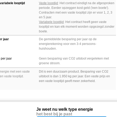
variabele looptijd
Vaste looptijd
: Het contract eindigt na de afgesproken
periode. Eerder opzeggen kost geld ('een boete').
Contracten met een vaste looptijd zijn er voor 1, 2, 3
en 5 jaar.
Variabele looptijd
: Het contract heeft geen vaste
looptijd en kan elk moment worden opgezegd zonder
boete.
er jaar
De gemiddelde besparing per jaar op de
energierekening voor een 3-4 persoons-
huishouden.
per jaar
Geen besparing van CO2 uitstoot vergeleken met
groene stroom.
nergie met een vaste
Dit is een duurzaam product. Besparing van CO2
en vaste looptijd.
uitstoot is dan 1.950 kg per jaar.
Een vaste prijs en
een vaste looptijd geeft meer zekerheid.
Je weet nu welk type energie
het best bij je past