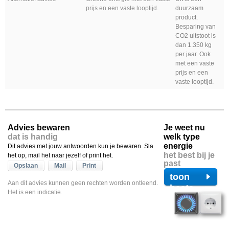
prijs en een vaste looptijd.
duurzaam
product.
Besparing van
CO2 uitstoot is
dan 1.350 kg
per jaar. Ook
met een vaste
prijs en een
vaste looptijd.
Advies bewaren
Je weet nu
dat is handig
welk type
energie
Dit advies met jouw antwoorden kun je bewaren. Sla
het best bij je
het op, mail het naar jezelf of print het.
past
Opslaan
Mail
Print
toon
Aan dit advies kunnen geen rechten worden ontleend.
beste
Het is een indicatie.
energie
aanbod