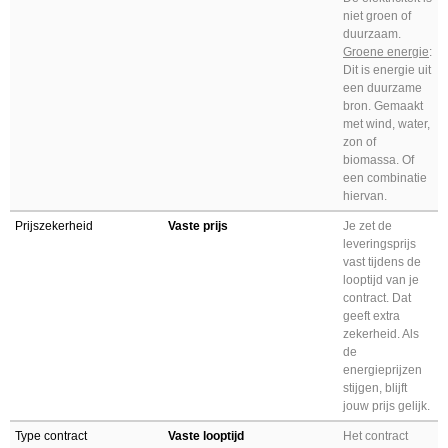
niet groen of
duurzaam.
Groene energie
:
Dit is energie uit
een duurzame
bron. Gemaakt
met wind, water,
zon of
biomassa. Of
een combinatie
hiervan.
Prijszekerheid
Vaste prijs
Je zet de
leveringsprijs
vast tijdens de
looptijd van je
contract. Dat
geeft extra
zekerheid. Als
de
energieprijzen
stijgen, blijft
jouw prijs gelijk.
Type contract
Vaste looptijd
Het contract