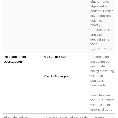
eindigt na de
afgesproken
periode. Eerder
opzeggen kost
geld ('een
boete').
Contracten met
een vaste
looptijd zijn er
voor
1, 2, 3 en 5 jaar.
Besparing door
€ 350,- per jaar
De gemiddelde
overstappe
n
besparing per
jaar op de
energierekening
voor een 1-2
0 kg CO2 per jaar
persoons-
huishouden.
Geen besparing
van CO2 uitstoot
vergeleken met
groene stroom.
Alternatief advies
Groene energie met een vaste
Dit is een