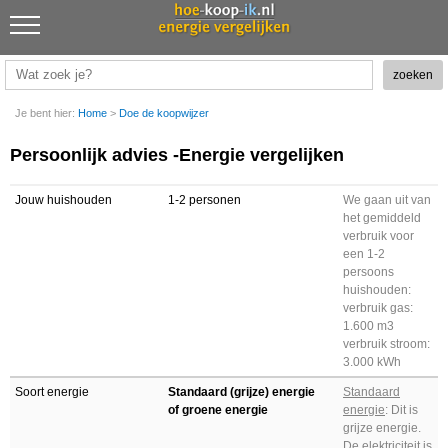
Je bent hier:
Home
>
Doe de koopwijzer
Persoonlijk advies -Energie vergelijken
Jouw huishouden
1-2
personen
We gaan uit van
het gemiddeld
verbruik voor
een 1-2
persoons
huishouden:
verbruik gas:
1.600 m3
verbruik stroom:
3.000 kWh
Soort energie
Standaard (grijze) energie
S
tandaard
of groene energie
energie
: Dit is
grijze energie.
De elektriciteit is