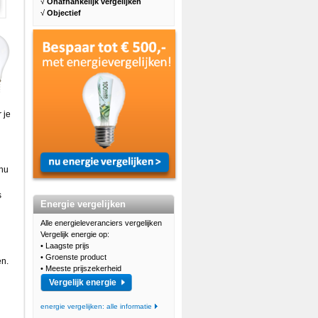
√
Onafhankelijk vergelijken
√
Objectief
 je
 nu
s
Energie vergelijken
Alle energieleveranciers vergelijken
Vergelijk energie op:
• Laagste prijs
• Groenste product
en.
• Meeste prijszekerheid
Vergelijk energie
energie vergelijken: alle informatie