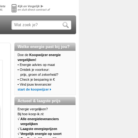
Welke energie past bij jou?
Doe de
Koopwijzer
energie
vergelijken!
• Energie advies op maat
• Ontdek je voorkeur:
prijs, groen of zekerheid?
• Check je besparing in €
• Vind jouw leverancier
start de koopwijzer
Actueel & laagste prijs
Energie vergelijken?
Bij hoe-koop-ik.nl:
√
Alle energieleveranciers
vergelijken
√
Laagste energieprijzen
√
Vergelijk energie op soort