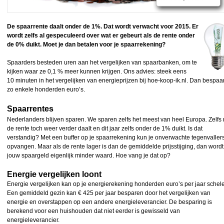
De spaarrente daalt onder de 1%. Dat wordt verwacht voor 2015. Er
wordt zelfs al gespeculeerd over wat er gebeurt als de rente onder
de 0% duikt. Moet je dan betalen voor je spaarrekening?
Spaarders besteden uren aan het vergelijken van spaarbanken, om te
kijken waar ze 0,1 % meer kunnen krijgen. Ons advies: steek eens
10 minuten in het vergelijken van energieprijzen bij hoe-koop-ik.nl. Dan bespaar
zo enkele honderden euro’s.
Spaarrentes
Nederlanders blijven sparen. We sparen zelfs het meest van heel Europa. Zelfs
de rente toch weer verder daalt en dit jaar zelfs onder de 1% duikt. Is dat
verstandig? Met een buffer op je spaarrekening kun je onverwachte tegenvaller
opvangen. Maar als de rente lager is dan de gemiddelde prijsstijging, dan wordt
jouw spaargeld eigenlijk minder waard. Hoe vang je dat op?
Energie vergelijken loont
Energie vergelijken kan op je energierekening honderden euro’s per jaar schel
Een gemiddeld gezin kan € 425 per jaar besparen door het vergelijken van
energie en overstappen op een andere energieleverancier. De besparing is
berekend voor een huishouden dat niet eerder is gewisseld van
energieleverancier.