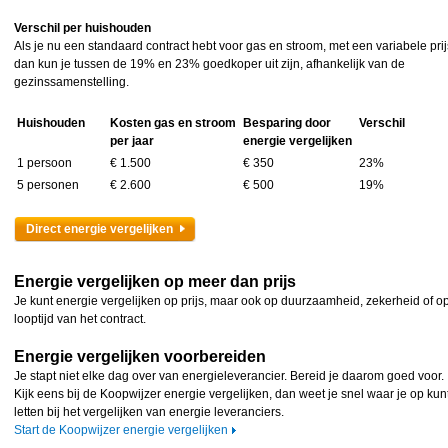
Verschil per huishouden
Als je nu een standaard contract hebt voor gas en stroom, met een variabele prij
dan kun je tussen de 19% en 23% goedkoper uit zijn, afhankelijk van de
gezinssamenstelling.
Huishouden
Kosten gas en stroom
Besparing door
Verschil
per jaar
energie vergelijken
1 persoon
€ 1.500
€ 350
23%
5 personen
€ 2.600
€ 500
19%
Direct energie vergelijken
Energie vergelijken op meer dan prijs
Je kunt energie vergelijken op prijs, maar ook op duurzaamheid, zekerheid of o
looptijd van het contract.
Energie vergelijken voorbereiden
Je stapt niet elke dag over van energieleverancier. Bereid je daarom goed voor.
Kijk eens bij de Koopwijzer energie vergelijken, dan weet je snel waar je op kun
letten bij het vergelijken van energie leveranciers.
Start de Koopwijzer energie vergelijken