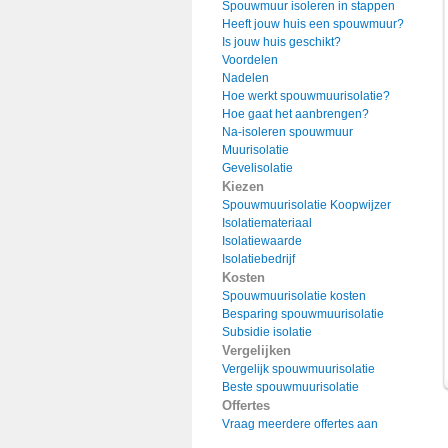
Spouwmuur isoleren in stappen
Heeft jouw huis een spouwmuur?
Is jouw huis geschikt?
Voordelen
Nadelen
Hoe werkt spouwmuurisolatie?
Hoe gaat het aanbrengen?
Na-isoleren spouwmuur
Muurisolatie
Gevelisolatie
Kiezen
Spouwmuurisolatie Koopwijzer
Isolatiemateriaal
Isolatiewaarde
Isolatiebedrijf
Kosten
Spouwmuurisolatie kosten
Besparing spouwmuurisolatie
Subsidie isolatie
Vergelijken
Vergelijk spouwmuurisolatie
Beste spouwmuurisolatie
Offertes
Vraag meerdere offertes aan