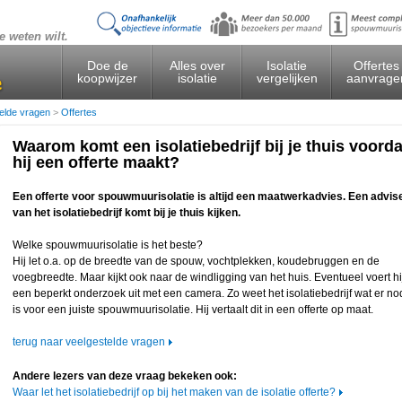
e weten wilt.
Doe de
Alles over
Isolatie
Offertes
koopwijzer
isolatie
vergelijken
aanvrage
telde vragen
>
Offertes
Waarom komt een isolatiebedrijf bij je thuis voorda
hij een offerte maakt?
Een offerte voor spouwmuurisolatie is altijd een maatwerkadvies. Een advis
van het isolatiebedrijf komt bij je thuis kijken.
Welke spouwmuurisolatie is het beste?
Hij let o.a. op de breedte van de spouw, vochtplekken, koudebruggen en de
voegbreedte. Maar kijkt ook naar de windligging van het huis. Eventueel voert hi
een beperkt onderzoek uit met een camera. Zo weet het isolatiebedrijf wat er no
is voor een juiste spouwmuurisolatie. Hij vertaalt dit in een offerte op maat.
terug naar veelgestelde vragen
Andere lezers van deze vraag bekeken ook:
Waar let het isolatiebedrijf op bij het maken van de isolatie offerte?