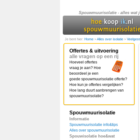
Spouwmuurisolatie - alles wat j
Je bent hier:
Home
>
Alles over isolatie
>
Veelges
Offertes & uitvoering
alle vragen op een rij
Hoeveel offertes
vraag je aan? Hoe
beoordeel je een
goede spouwmuurisolatie offerte?
Hoe kun je offertes vergelijken?
Hoe lang duurt aanbrengen van
spouwmuurisolatie?
Spouwmuurisolatie
Informatie
Spouwmuurisolatie info&tips
Alles over spouwmuurisolatie
Spouwisolatie hoe&wat