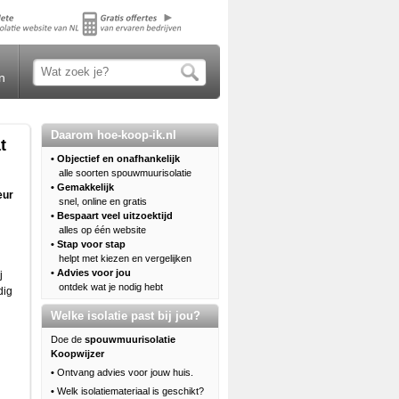
n
Daarom hoe-koop-ik.nl
t
• Objectief en onafhankelijk
alle soorten spouwmuurisolatie
• Gemakkelijk
eur
snel, online en gratis
• Bespaart veel uitzoektijd
alles op één website
• Stap voor stap
helpt met kiezen en vergelijken
• Advies voor jou
j
ontdek wat je nodig hebt
dig
Welke isolatie past bij jou?
Doe de
spouwmuurisolatie
Koopwijzer
•
Ontvang advies voor jouw huis.
•
Welk isolatiemateriaal is geschikt?