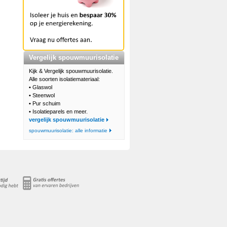
Vergelijk spouwmuurisolatie
Kijk & Vergelijk spouwmuurisolatie.
Alle soorten isolatiemateriaal:
•
Glaswol
•
Steenwol
•
Pur schuim
•
Isolatieparels en meer.
vergelijk spouwmuurisolatie
spouwmuurisolatie: alle informatie