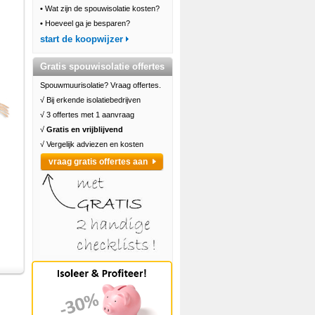
•
Wat zijn de spouwisolatie kosten?
•
Hoeveel ga je besparen?
start de koopwijzer
Gratis spouwisolatie offertes
Spouwmuurisolatie? Vraag offertes.
√ Bij erkende isolatiebedrijven
√ 3 offertes met 1 aanvraag
√
Gratis en vrijblijvend
√ Vergelijk adviezen en kosten
vraag gratis offertes aan