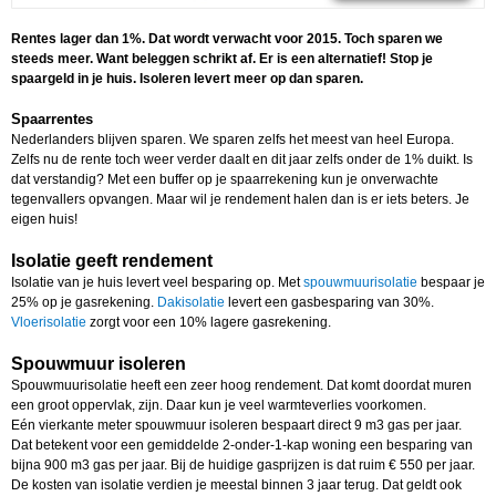
Rentes lager dan 1%. Dat wordt verwacht voor 2015. Toch sparen we
steeds meer. Want beleggen schrikt af. Er is een alternatief! Stop je
spaargeld in je huis. Isoleren levert meer op dan sparen.
Spaarrentes
Nederlanders blijven sparen. We sparen zelfs het meest van heel Europa.
Zelfs nu de rente toch weer verder daalt en dit jaar zelfs onder de 1% duikt. Is
dat verstandig? Met een buffer op je spaarrekening kun je onverwachte
tegenvallers opvangen. Maar wil je rendement halen dan is er iets beters. Je
eigen huis!
Isolatie geeft rendement
Isolatie van je huis levert veel besparing op. Met
spouwmuurisolatie
bespaar je
25% op je gasrekening.
Dakisolatie
levert een gasbesparing van 30%.
Vloerisolatie
zorgt voor een 10% lagere gasrekening.
Spouwmuur isoleren
Spouwmuurisolatie heeft een zeer hoog rendement. Dat komt doordat muren
een groot oppervlak, zijn. Daar kun je veel warmteverlies voorkomen.
Eén vierkante meter spouwmuur isoleren bespaart direct 9 m3 gas per jaar.
Dat betekent voor een gemiddelde 2-onder-1-kap woning een besparing van
bijna 900 m3 gas per jaar. Bij de huidige gasprijzen is dat ruim € 550 per jaar.
De kosten van isolatie verdien je meestal binnen 3 jaar terug. Dat geldt ook