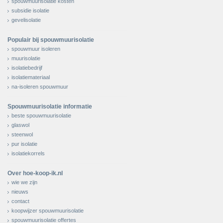
spouwmuurisolatie kosten
subsidie isolatie
gevelisolatie
Populair bij spouwmuurisolatie
spouwmuur isoleren
muurisolatie
isolatiebedrijf
isolatiemateriaal
na-isoleren spouwmuur
Spouwmuurisolatie informatie
beste spouwmuurisolatie
glaswol
steenwol
pur isolatie
isolatiekorrels
Over hoe-koop-ik.nl
wie we zijn
nieuws
contact
koopwijzer spouwmuurisolatie
spouwmuurisolatie offertes