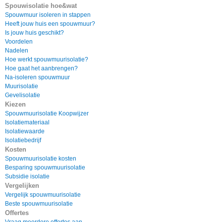
Spouwisolatie hoe&wat
Spouwmuur isoleren in stappen
Heeft jouw huis een spouwmuur?
Is jouw huis geschikt?
Voordelen
Nadelen
Hoe werkt spouwmuurisolatie?
Hoe gaat het aanbrengen?
Na-isoleren spouwmuur
Muurisolatie
Gevelisolatie
Kiezen
Spouwmuurisolatie Koopwijzer
Isolatiemateriaal
Isolatiewaarde
Isolatiebedrijf
Kosten
Spouwmuurisolatie kosten
Besparing spouwmuurisolatie
Subsidie isolatie
Vergelijken
Vergelijk spouwmuurisolatie
Beste spouwmuurisolatie
Offertes
Vraag meerdere offertes aan