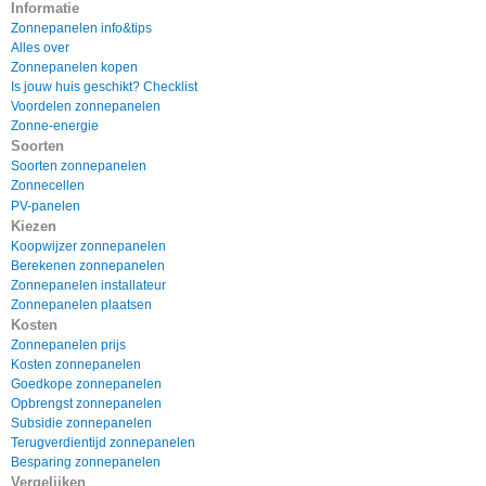
Informatie
Zonnepanelen info&tips
Alles over
Zonnepanelen kopen
Is jouw huis geschikt? Checklist
Voordelen zonnepanelen
Zonne-energie
Soorten
Soorten zonnepanelen
Zonnecellen
PV-panelen
Kiezen
Koopwijzer zonnepanelen
Berekenen zonnepanelen
Zonnepanelen installateur
Zonnepanelen plaatsen
Kosten
Zonnepanelen prijs
Kosten zonnepanelen
Goedkope zonnepanelen
Opbrengst zonnepanelen
Subsidie zonnepanelen
Terugverdientijd zonnepanelen
Besparing zonnepanelen
Vergelijken