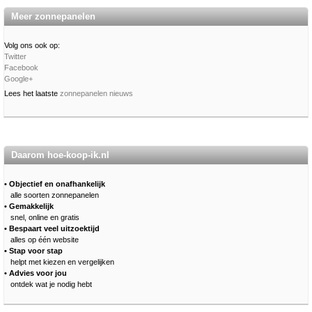
Meer zonnepanelen
Volg ons ook op:
Twitter
Facebook
Google+
Lees het laatste
zonnepanelen nieuws
Daarom hoe-koop-ik.nl
• Objectief en onafhankelijk
alle soorten zonnepanelen
• Gemakkelijk
snel, online en gratis
• Bespaart veel uitzoektijd
alles op één website
• Stap voor stap
helpt met kiezen en vergelijken
• Advies voor jou
ontdek wat je nodig hebt