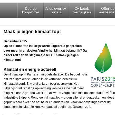
Doe de
Alles over cv-
Cv-ketels
Offertes
koopwijzer
ketels
vergelijken
aanvrage
Maak je eigen klimaat top!
December 2015
Op de klimaattop in Parijs wordt uitgebreid gesproken
over meerjaren doelen. Vind je het klimaat belangrijk? Ga
direct zelf aan de slag met je huis. En maak je eigen
klimaat top!
Klimaat en energie actueel!
De klimaattop in Parijs is inmiddels de 21
e
. De bedoeling is
om tot afspraken te komen in de vorm van een nieuw
klimaatakkoord. Er wordt al jaren over gesproken. Het
uitgangspunt is dat de opwarming van de aarde niet meer
mag zijn dan 2 graden Celsius. Dat wordt vergeleken met de temperatuur vóór h
industriële tijdperk. Rond een klimaat top worden allerlei onderzoeken en ideeë
gepubliceerd over hoe het beter en anders kan. Vaak aanbevelingen voor de
lange termijn. Maar je kunt vandaag al beginnen. Gewoon zelf.