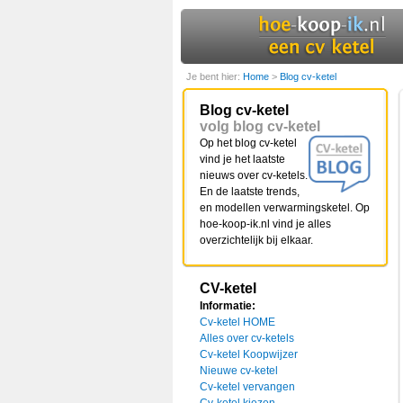
Je bent hier:
Home
>
Blog cv-ketel
Blog cv-ketel
volg blog cv-ketel
Op het blog cv-ketel
vind je het laatste
nieuws over cv-ketels.
En de laatste trends,
en modellen verwarmingsketel. Op
hoe-koop-ik.nl vind je alles
overzichtelijk bij elkaar.
CV-ketel
Informatie:
Cv-ketel HOME
Alles over cv-ketels
Cv-ketel Koopwijzer
Nieuwe cv-ketel
Cv-ketel vervangen