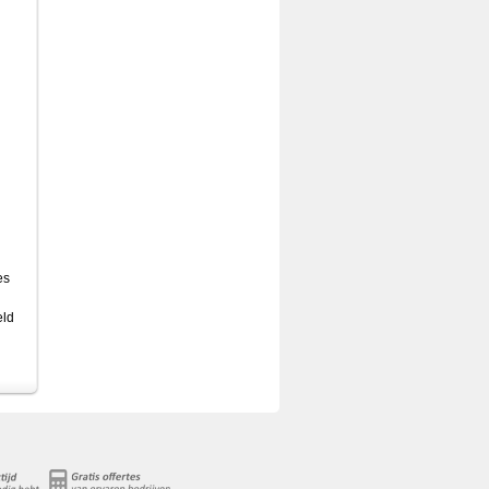
es
eld