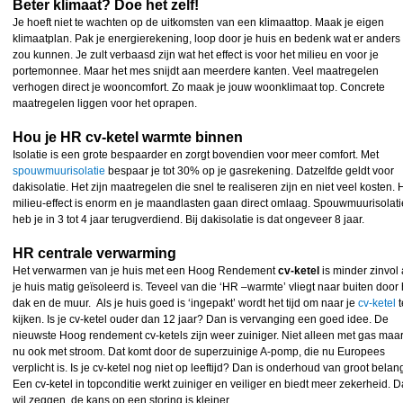
Beter klimaat? Doe het zelf!
Je hoeft niet te wachten op de uitkomsten van een klimaattop. Maak je eigen
klimaatplan. Pak je energierekening, loop door je huis en bedenk wat er anders
zou kunnen. Je zult verbaasd zijn wat het effect is voor het milieu en voor je
portemonnee. Maar het mes snijdt aan meerdere kanten. Veel maatregelen
verhogen direct je wooncomfort. Zo maak je jouw woonklimaat top. Concrete
maatregelen liggen voor het oprapen.
Hou je HR cv-ketel warmte binnen
Isolatie is een grote bespaarder en zorgt bovendien voor meer comfort. Met
spouwmuurisolatie
bespaar je tot 30% op je gasrekening. Datzelfde geldt voor
dakisolatie. Het zijn maatregelen die snel te realiseren zijn en niet veel kosten. 
milieu-effect is enorm en je maandlasten gaan direct omlaag. Spouwmuurisolati
heb je in 3 tot 4 jaar terugverdiend. Bij dakisolatie is dat ongeveer 8 jaar.
HR centrale verwarming
Het verwarmen van je huis met een Hoog Rendement
cv-ketel
is minder zinvol 
je huis matig geïsoleerd is. Teveel van die ‘HR –warmte’ vliegt naar buiten door 
dak en de muur. Als je huis goed is ‘ingepakt’ wordt het tijd om naar je
cv-ketel
t
kijken. Is je cv-ketel ouder dan 12 jaar? Dan is vervanging een goed idee. De
nieuwste Hoog rendement cv-ketels zijn weer zuiniger. Niet alleen met gas maa
nu ook met stroom. Dat komt door de superzuinige A-pomp, die nu Europees
verplicht is. Is je cv-ketel nog niet op leeftijd? Dan is onderhoud van groot belan
Een cv-ketel in topconditie werkt zuiniger en veiliger en biedt meer zekerheid. D
wil zeggen, de kans op een storing is kleiner.