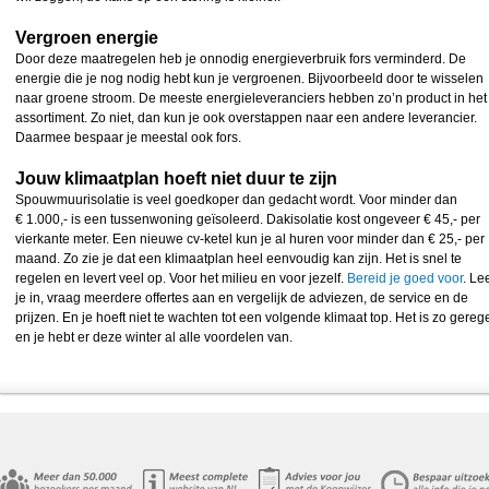
Vergroen energie
Door deze maatregelen heb je onnodig energieverbruik fors verminderd. De
energie die je nog nodig hebt kun je vergroenen. Bijvoorbeeld door te wisselen
naar groene stroom. De meeste energieleveranciers hebben zo’n product in het
assortiment. Zo niet, dan kun je ook overstappen naar een andere leverancier.
Daarmee bespaar je meestal ook fors.
Jouw klimaatplan hoeft niet duur te zijn
Spouwmuurisolatie is veel goedkoper dan gedacht wordt. Voor minder dan
€ 1.000,- is een tussenwoning geïsoleerd. Dakisolatie kost ongeveer € 45,- per
vierkante meter. Een nieuwe cv-ketel kun je al huren voor minder dan € 25,- per
maand. Zo zie je dat een klimaatplan heel eenvoudig kan zijn. Het is snel te
regelen en levert veel op. Voor het milieu en voor jezelf.
Bereid je goed voor
. Le
je in, vraag meerdere offertes aan en vergelijk de adviezen, de service en de
prijzen. En je hoeft niet te wachten tot een volgende klimaat top. Het is zo gereg
en je hebt er deze winter al alle voordelen van.