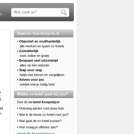
n
Daarom hoe-koop-ik.nl
• Objectief en onafhankelijk
alle merken en typen cv-ketels
• Gemakkelijk
snel, online en gratis
• Bespaart veel uitzoektijd
alles op één website
• Stap voor stap
helpt met kiezen en vergelijken
• Advies voor jou
ontdek wat je nodig hebt
Welke cv-ketel past bij jou?
Doe de
cv-ketel Koopwijzer
et
•
Ontvang advies voor jouw huis.
n
•
Wat is de beste cv-ketel voor jou?
•
Wat gaat de cv-ketel kosten?
•
Hoe vraag je offertes aan?
start de koopwijzer