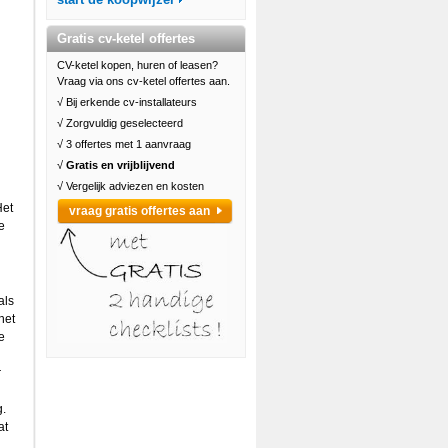
Gratis cv-ketel offertes
CV-ketel kopen, huren of leasen?
Vraag via ons cv-ketel offertes aan.
√ Bij erkende cv-installateurs
√ Zorgvuldig geselecteerd
√ 3 offertes met 1 aanvraag
√
Gratis en vrijblijvend
√ Vergelijk adviezen en kosten
Het
vraag gratis offertes aan
e
als
het
e
r
g.
at