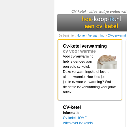
CV-ketel - alles wat je weten wil
Je bent hier:
Home
>
Verwarming
>
CV-verwarmi
Cv-ketel verwarming
cv voor warmte
Voor cv-verwarming
heb je genoeg aan
een solo cv-ketel.
Deze verwarmingsketel levert
alleen warmte. Hoe kies je de
juiste cv voor verwarming? Wat is
de beste cv-verwarming voor jouw
huis?
CV-ketel
Informatie:
Cv-ketel HOME
Alles over cv-ketels