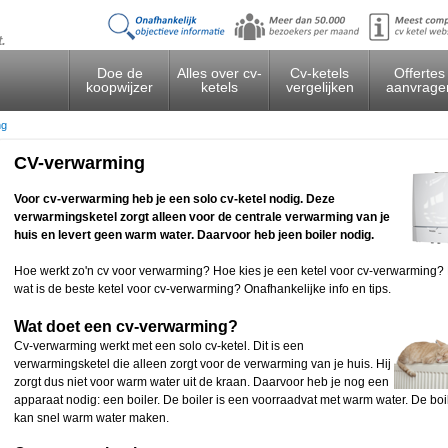
t.
Doe de
Alles over cv-
Cv-ketels
Offertes
koopwijzer
ketels
vergelijken
aanvrage
ng
CV-verwarming
Voor cv-verwarming heb je een solo cv-ketel nodig. Deze
verwarmingsketel zorgt alleen voor de centrale verwarming van je
huis en levert geen warm water. Daarvoor heb jeen boiler nodig.
Hoe werkt zo'n cv voor verwarming? Hoe kies je een ketel voor cv-verwarming?
wat is de beste ketel voor cv-verwarming? Onafhankelijke info en tips.
Wat doet een cv-verwarming?
Cv-verwarming werkt met een solo cv-ketel. Dit is een
verwarmingsketel die alleen zorgt voor de verwarming van je huis. Hij
zorgt dus niet voor warm water uit de kraan. Daarvoor heb je nog een
apparaat nodig: een boiler. De boiler is een voorraadvat met warm water. De boi
kan snel warm water maken.