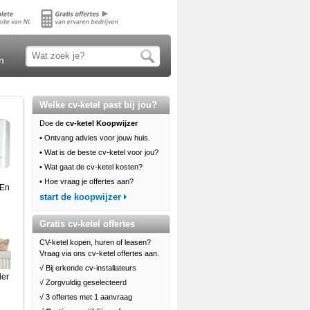
n
Welke cv-ketel past bij jou?
Doe de
cv-ketel Koopwijzer
•
Ontvang advies voor jouw huis.
•
Wat is de beste cv-ketel voor jou?
•
Wat gaat de cv-ketel kosten?
•
Hoe vraag je offertes aan?
 En
start de koopwijzer
Gratis cv-ketel offertes
CV-ketel kopen, huren of leasen?
Vraag via ons cv-ketel offertes aan.
√ Bij erkende cv-installateurs
ler
√ Zorgvuldig geselecteerd
√ 3 offertes met 1 aanvraag