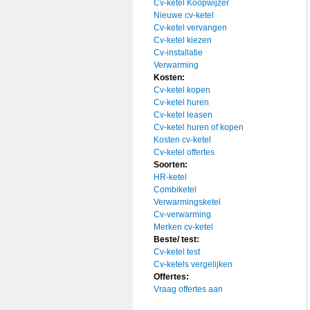
Cv-ketel Koopwijzer
Nieuwe cv-ketel
Cv-ketel vervangen
Cv-ketel kiezen
Cv-installatie
Verwarming
Kosten:
Cv-ketel kopen
Cv-ketel huren
Cv-ketel leasen
Cv-ketel huren of kopen
Kosten cv-ketel
Cv-ketel offertes
Soorten:
HR-ketel
Combiketel
Verwarmingsketel
Cv-verwarming
Merken cv-ketel
Beste/ test:
Cv-ketel test
Cv-ketels vergelijken
Offertes:
Vraag offertes aan