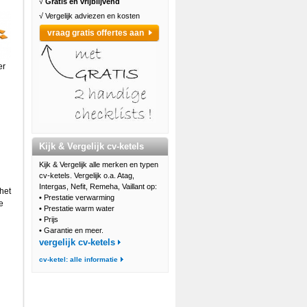
√
Gratis en vrijblijvend
√ Vergelijk adviezen en kosten
vraag gratis offertes aan
er
Kijk & Vergelijk cv-ketels
Kijk & Vergelijk alle merken en typen
cv-ketels. Vergelijk o.a. Atag,
Intergas, Nefit, Remeha, Vaillant op:
het
•
Prestatie verwarming
e
•
Prestatie warm water
•
Prijs
•
Garantie en meer.
vergelijk cv-ketels
cv-ketel: alle informatie