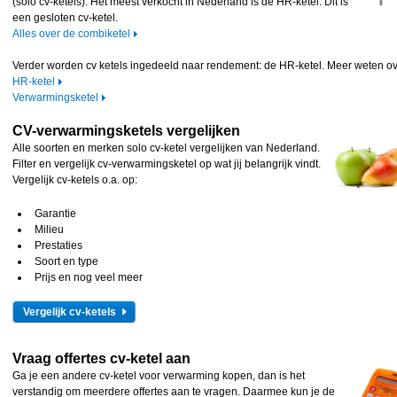
(solo cv-ketels). Het meest verkocht in Nederland is de HR-ketel. Dit is
een gesloten cv-ketel.
Alles over de combiketel
Verder worden cv ketels ingedeeld naar rendement: de HR-ketel. Meer weten ov
HR-ketel
Verwarmingsketel
CV-verwarmingsketels vergelijken
Alle soorten en merken solo cv-ketel vergelijken van Nederland.
Filter en vergelijk cv-verwarmingsketel op wat jij belangrijk vindt.
Vergelijk cv-ketels o.a. op:
Garantie
Milieu
Prestaties
Soort en type
Prijs en nog veel meer
Vergelijk cv-ketels
Vraag offertes cv-ketel aan
Ga je een andere cv-ketel voor verwarming kopen, dan is het
verstandig om meerdere offertes aan te vragen. Daarmee kun je de