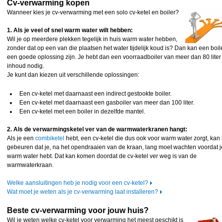
Cv-verwarming kopen
Wanneer kies je cv-verwarming met een solo cv-ketel en boiler?
1. Als je veel of snel warm water wilt hebben:
Wil je op meerdere plekken tegelijk in huis warm water hebben,
zonder dat op een van die plaatsen het water tijdelijk koud is? Dan kan een boil
een goede oplossing zijn. Je hebt dan een voorraadboiler van meer dan 80 liter
inhoud nodig.
Je kunt dan kiezen uit verschillende oplossingen:
Een cv-ketel met daarnaast een indirect gestookte boiler.
Een cv-ketel met daarnaast een gasboiler van meer dan 100 liter.
Een cv-ketel met een boiler in dezelfde mantel.
2. Als de verwarmingsketel ver van de warmwaterkranen hangt:
Als je een
combiketel
hebt, een cv-ketel die dus ook voor warm water zorgt, kan 
gebeuren dat je, na het opendraaien van de kraan, lang moet wachten voordat j
warm water hebt. Dat kan komen doordat de cv-ketel ver weg is van de
warmwaterkraan.
Welke aansluitingen heb je nodig voor een cv-ketel?
Wat moet je weten als je cv-verwarming laat installeren?
Beste cv-verwarming voor jouw huis?
Wil je weten welke cv-ketel voor verwarming het meest geschikt is