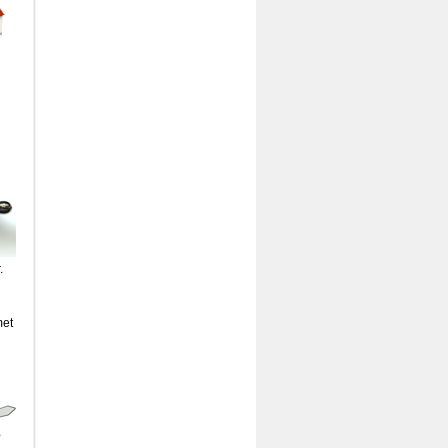
.
met