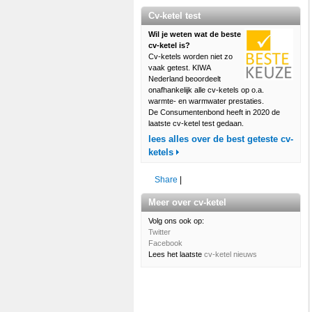
Cv-ketel test
Wil je weten wat de beste
cv-ketel is?
Cv-ketels worden niet zo
vaak getest. KIWA
Nederland beoordeelt
onafhankelijk alle cv-ketels op o.a.
warmte- en warmwater prestaties.
De Consumentenbond heeft in 2020 de
laatste cv-ketel test gedaan.
lees alles over de best geteste cv-
ketels
Share
|
Meer over cv-ketel
Volg ons ook op:
Twitter
Facebook
Lees het laatste
cv-ketel nieuws