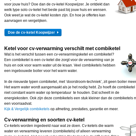
voor jouw huis? Doe dan de cv-ketel Koopwijzer. Je ontdekt dan
welk type solo cv-ketel het beste past bij jouw huis en wensen.
Ook weet je wat de cv-ketel kosten zijn. En hoe je offertes kan
aanvragen en vergelijken.
Doe de cv-ketel Koopwijzer
Ketel voor cv-verwarming verschilt met combiketel
Wat is het verschil tussen een cv-verwarmingsketel en combiketel?
Een combiketel is een cv-ketel die zorgt voor de verwarming van je
huis en ook voor warm water uit de kraan. Veel combiketels hebben
een ingebouwde boiler voor het warm water.
In de nieuwste typen combiketel, met ‘doorstroom-techniek’, zit geen boiler meer
Het warm water wordt aangemaakt als je het nodig hebt. Zo hoeft de combiketel
niet constant warm water op temperatuur te houden. Dat scheelt in de
energiekosten. Ook zijn deze combiketels een stuk kleiner dan de combiketels 
een voorraadvat.
Kijk & Vergelijk combiketels
op afmeting, prestaties, garantie en meer.
Cv-verwarming en soorten cv-ketel
Cv-ketels worden ingedeeld naar wat ze doen. Cv-ketels die warm
water en verwarming leveren (combiketels) of alleen verwarming