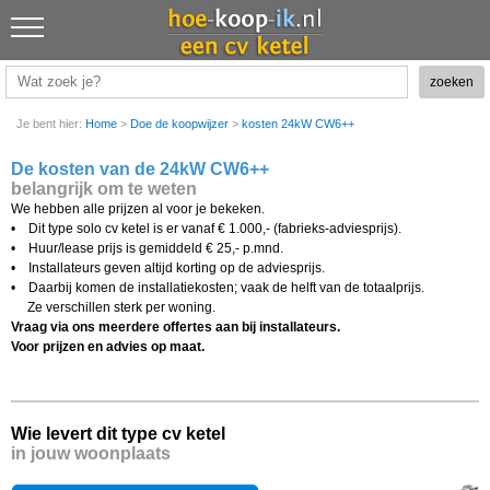
Je bent hier:
Home
>
Doe de koopwijzer
>
kosten 24kW CW6++
De kosten van de 24kW CW6++
belangrijk om te weten
We hebben alle prijzen al voor je bekeken.
• Dit type solo cv ketel is er vanaf € 1.000,- (fabrieks-adviesprijs).
• Huur/lease prijs is gemiddeld € 25,- p.mnd.
• Installateurs geven altijd korting op de adviesprijs.
• Daarbij komen de installatiekosten; vaak de helft van de totaalprijs.
Ze verschillen sterk per woning.
Vraag via ons meerdere offertes aan bij installateurs.
Voor prijzen en advies op maat.
Wie levert dit type cv ketel
in jouw woonplaats