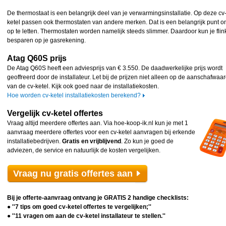
De thermostaat is een belangrijk deel van je verwarmingsinstallatie. Op deze cv
ketel passen ook thermostaten van andere merken. Dat is een belangrijk punt 
op te letten. Thermostaten worden namelijk steeds slimmer. Daardoor kun je flin
besparen op je gasrekening.
Atag Q60S prijs
De Atag Q60S heeft een adviesprijs van € 3.550. De daadwerkelijke prijs wordt
geoffreerd door de installateur. Let bij de prijzen niet alleen op de aanschafwaa
van de cv-ketel. Kijk ook goed naar de installatiekosten.
Hoe worden cv-ketel installatiekosten berekend?
Vergelijk cv-ketel offertes
Vraag altijd meerdere offertes aan. Via hoe-koop-ik.nl kun je met 1
aanvraag meerdere offertes voor een cv-ketel aanvragen bij erkende
installatiebedrijven.
Gratis en vrijblijvend
. Zo kun je goed de
adviezen, de service en natuurlijk de kosten vergelijken.
Vraag nu gratis offertes aan
Bij je offerte-aanvraag ontvang je GRATIS 2 handige checklists:
● ''7 tips om goed cv-ketel offertes te vergelijken;''
● ''11 vragen om aan de cv-ketel installateur te stellen.''