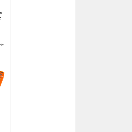
-
om
k
rde