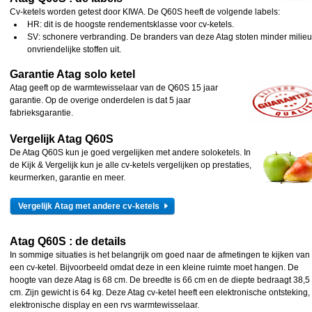
Cv-ketels worden getest door KIWA. De Q60S heeft de volgende labels:
HR: dit is de hoogste rendementsklasse voor cv-ketels.
SV: schonere verbranding. De branders van deze Atag stoten minder milieu
onvriendelijke stoffen uit.
Garantie Atag solo ketel
Atag geeft op de warmtewisselaar van de Q60S 15 jaar
garantie. Op de overige onderdelen is dat 5 jaar
fabrieksgarantie.
Vergelijk Atag Q60S
De Atag Q60S kun je goed vergelijken met andere soloketels. In
de Kijk & Vergelijk kun je alle cv-ketels vergelijken op prestaties,
keurmerken, garantie en meer.
Vergelijk Atag met andere cv-ketels
Atag Q60S
: de details
In sommige situaties is het belangrijk om goed naar de afmetingen te kijken van
een cv-ketel. Bijvoorbeeld omdat deze in een kleine ruimte moet hangen. De
hoogte van deze Atag is 68 cm. De breedte is 66 cm en de diepte bedraagt 38,5
cm. Zijn gewicht is 64 kg. Deze Atag cv-ketel heeft een elektronische ontsteking,
elektronische display en een rvs warmtewisselaar.