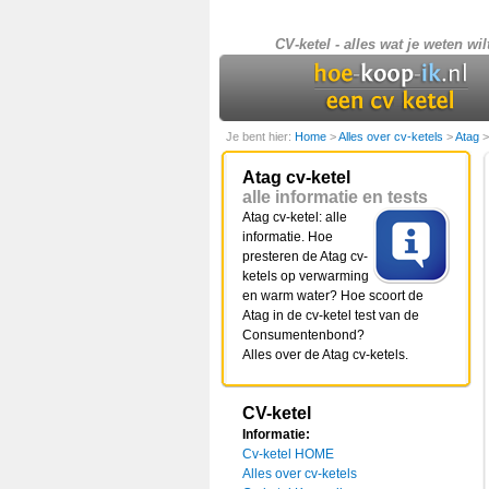
CV-ketel - alles wat je weten wil
Je bent hier:
Home
>
Alles over cv-ketels
>
Atag
Atag cv-ketel
alle informatie en tests
Atag cv-ketel: alle
informatie. Hoe
presteren de Atag cv-
ketels op verwarming
en warm water? Hoe scoort de
Atag in de cv-ketel test van de
Consumentenbond?
Alles over de Atag cv-ketels.
CV-ketel
Informatie:
Cv-ketel HOME
Alles over cv-ketels