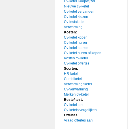
Cv-ketel Koopwijzer
Nieuwe cv-ketel
Cv-ketel vervangen
Cv-ketel kiezen
Cv-installatie
Verwarming
Kosten:
Cv-ketel kopen
Cv-ketel huren
Cv-ketel leasen
Cv-ketel huren of kopen
Kosten cv-ketel
Cv-ketel offertes
Soorten:
HR-ketel
Combiketel
Verwarmingsketel
Cv-verwarming
Merken cv-ketel
Beste/ test:
Cv-ketel test
Cv-ketels vergelijken
Offertes:
Vraag offertes aan