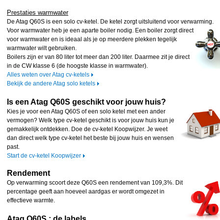
Prestaties warmwater
De Atag Q60S is een solo cv-ketel. De ketel zorgt uitsluitend voor verwarming.
Voor warmwater heb je een aparte boiler nodig. Een boiler zorgt direct
voor warmwater en is ideaal als je op meerdere plekken tegelijk
warmwater wilt gebruiken.
Boilers zijn er van 80 liter tot meer dan 200 liter. Daarmee zit je direct
in de CW klasse 6 (de hoogste klasse in warmwater).
Alles weten over Atag cv-ketels
Bekijk de andere Atag solo ketels
Is een Atag Q60S geschikt voor jouw huis?
Kies je voor een Atag Q60S of een solo ketel met een ander
vermogen? Welk type cv-ketel geschikt is voor jouw huis kun je
gemakkelijk ontdekken. Doe de cv-ketel Koopwijzer. Je weet
dan direct welk type cv-ketel het beste bij jouw huis en wensen
past.
Start de cv-ketel Koopwijzer
Rendement
Op verwarming scoort deze Q60S een rendement van 109,3%. Dit
percentage geeft aan hoeveel aardgas er wordt omgezet in
effectieve warmte.
Atag Q60S : de labels