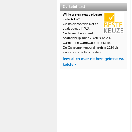
Cv-ketel test
Wil je weten wat de beste
cv-ketel is?
Cv-ketels worden niet zo
vaak getest. KIWA
Nederland beoordeelt
onafhankelijk alle cv-ketels op o.a.
warmte- en warmwater prestaties.
De Consumentenbond heeft in 2020 de
laatste cv-ketel test gedaan.
lees alles over de best geteste cv-
ketels