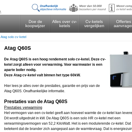
t.
Doe de
Alles over cv-
Cv-ketels
Offertes
koopwijzer
ketels
vergelijken
aanvrage
>
Atag solo cv-ketel
Atag Q60S
De Atag Q60S is een hoog rendement solo cv-ketel. Deze cv-
ketel zorgt alleen voor verwarming. Voor warmwater is een
aparte boiler nodig.
Deze Atag cv-ketel valt binnen het type 60kW.
Hier lees je alles over de prestaties, garantie en prijs van de
Atag Q60S. Onafhankelijke informatie.
Prestaties van de Atag Q60S
Prestaties verwarming
Het vermogen van een cv-ketel geeft aan hoeveel warmte de cv-ketel kan levere
Dit wordt uitgedrukt in kW. De Atag Q60S is een solo HR cv-ketel met een
verwarmingsvermogen van 52,2 KiloWatt. Het is een modulerende cv-ketel. Dat
betekent dat de brander zich aangepast aan de warmtevraag. Dat is energiezuin