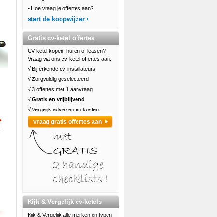
•
Hoe vraag je offertes aan?
start de koopwijzer
Gratis cv-ketel offertes
CV-ketel kopen, huren of leasen?
Vraag via ons cv-ketel offertes aan.
√ Bij erkende cv-installateurs
√ Zorgvuldig geselecteerd
√ 3 offertes met 1 aanvraag
√
Gratis en vrijblijvend
√ Vergelijk adviezen en kosten
vraag gratis offertes aan
Kijk & Vergelijk cv-ketels
Kijk & Vergelijk alle merken en typen