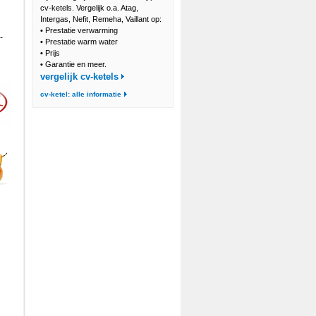
cv-ketels. Vergelijk o.a. Atag,
Intergas, Nefit, Remeha, Vaillant op:
•
Prestatie verwarming
-
•
Prestatie warm water
•
Prijs
•
Garantie en meer.
vergelijk cv-ketels
cv-ketel: alle informatie