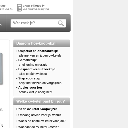
n
Daarom hoe-koop-ik.nl
• Objectief en onafhankelijk
alle merken en typen cv-ketels
• Gemakkelijk
snel, online en gratis
• Bespaart veel uitzoektijd
alles op één website
• Stap voor stap
helpt met kiezen en vergelijken
• Advies voor jou
ontdek wat je nodig hebt
Welke cv-ketel past bij jou?
Doe de
cv-ketel Koopwijzer
n.
•
Ontvang advies voor jouw huis.
•
Wat is de beste cv-ketel voor jou?
ig.
•
Wat gaat de cv-ketel kosten?