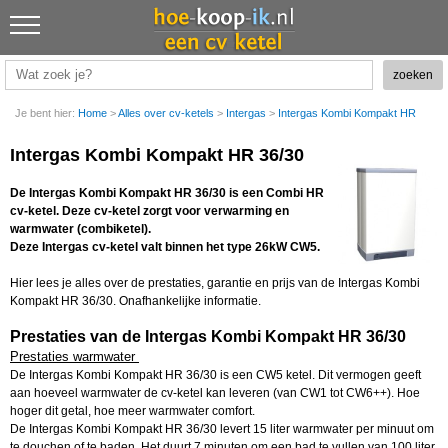
Je bent hier:
Home
>
Alles over cv-ketels
>
Intergas
>
Intergas Kombi Kompakt HR
Intergas Kombi Kompakt HR 36/30
De Intergas Kombi Kompakt HR 36/30 is een Combi HR
cv-ketel. Deze cv-ketel zorgt voor verwarming en
warmwater (combiketel).
Deze Intergas cv-ketel valt binnen het type 26kW CW5.
Hier lees je alles over de prestaties, garantie en prijs van de Intergas Kombi
Kompakt HR 36/30. Onafhankelijke informatie.
Prestaties van de Intergas Kombi Kompakt HR 36/30
Prestaties warmwater
De Intergas Kombi Kompakt HR 36/30 is een CW5 ketel. Dit vermogen geeft
aan hoeveel warmwater de cv-ketel kan leveren (van CW1 tot CW6++). Hoe
hoger dit getal, hoe meer warmwater comfort.
De Intergas Kombi Kompakt HR 36/30 levert 15 liter warmwater per minuut om
te douchen of te baden. Het duurt 7 minuten om een bad te vullen van 100 liter