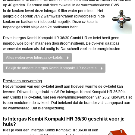
op 40 graden. Daarmee valt deze cv-ketel in de warmwaterklasse CW5.
In de keuken levert deze Intergas 9 liter water per minuut. Het
gelijktijdig gebruik van 2 warmwaterkranen (bijvoorbeeld in de
keuken en badkamer) is beperkt mogelijk. Deze cv-ketel is
beperkt geschikt als je een 2e badkamer hebt.
Deze Intergas Kombi Kompakt HR 36/30 Combi HR cv-ketel heeft geen
ingebouwde boiler, maar een doorstroomsysteem. De cv-ketel gaat pas
warmwater maken als dat nodig is. Dat scheelt veel in de energiekosten.
Alles weten over Intergas cv-ketels
Bekijk de andere Intergas Kombi Kompakt HR cv-ketels
Prestaties verwarming
Het vermogen van een cv-ketel geeft aan hoeveel warmte de cv-ketel kan
leveren. Dit wordt uitgedrukt in kW. De Intergas Kombi Kompakt HR 36/30 is
een Combi HR cv-ketel, met een verwarmingsvermogen van 26,2 KiloWatt. Het
is een modulerende cv-ketel. Dat betekent dat de brander zich aangepast aan
de warmtevraag. Dat is energiezuinig.
Is Intergas Kombi Kompakt HR 36/30 geschikt voor je
huis?
Kies je voor een Intergas Kombi Kompakt HR 36/30 of een