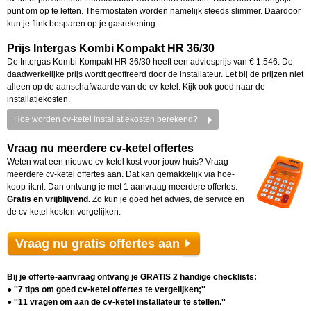
punt om op te letten. Thermostaten worden namelijk steeds slimmer. Daardoor
kun je flink besparen op je gasrekening.
Prijs Intergas Kombi Kompakt HR 36/30
De Intergas Kombi Kompakt HR 36/30 heeft een adviesprijs van € 1.546. De
daadwerkelijke prijs wordt geoffreerd door de installateur. Let bij de prijzen niet
alleen op de aanschafwaarde van de cv-ketel. Kijk ook goed naar de
installatiekosten.
Hoe worden cv-ketel installatiekosten berekend?
Vraag nu meerdere cv-ketel offertes
Weten wat een nieuwe cv-ketel kost voor jouw huis? Vraag
meerdere cv-ketel offertes aan. Dat kan gemakkelijk via hoe-
koop-ik.nl. Dan ontvang je met 1 aanvraag meerdere offertes.
Gratis en vrijblijvend.
Zo kun je goed het advies, de service en
de cv-ketel kosten vergelijken.
Vraag nu gratis offertes aan
Bij je offerte-aanvraag ontvang je GRATIS 2 handige checklists:
● ''7 tips om goed cv-ketel offertes te vergelijken;''
● ''11 vragen om aan de cv-ketel installateur te stellen.''