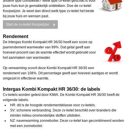
andere type combiketel? Welk type cv-ketel geschikt is voor
jouw huis kun je gemakkelijk ontdekken. Doe de cv-ketel
Koopwijzer. Je weet dan direct welk type cv-ketel het beste
bij jouw huis en wensen past.
Start de cv-ketel Koopwijzer
Rendement
De Intergas Kombi Kompakt HR 36/30 heeft een score op
jaarrendement warmwater van 89%. Dat getal geeft aan
hoeveel procent van de warmte effectief wordt gebruikt voor
het aanmaken van warmwater.
Op verwarming scoort deze Kombi Kompakt HR 36/30 een
rendement van 108%. Dit percentage geeft aan hoeveel aardgas er wordt
omgezet in effectieve warmte.
Intergas Kombi Kompakt HR 36/30: de labels
Cv-ketels worden getest door KIWA. De Kombi Kompakt HR 36/30 heeft de
volgende labels:
HR: dit is de hoogste rendementsklasse voor cv-ketels.
SV: schonere verbranding. Deze cv-ketel beschikt over branders die
minder milieu-onvriendelijke stoffen uitstoten.
NZ: naverwarming zonneboiler. Deze cv-ketel kan gecombineerd worden
met een zonneboiler.