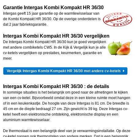
Garantie Intergas Kombi Kompakt HR 36/30
Intergas geeft 15 jaar garantie op de warmtewisselaar van
de Kombi Kompakt HR 36/30. Op de overige onderdelen is
dat 2 jaar fabrieksgarantie.
Intergas Kombi Kompakt HR 36/30 vergelijken
De Intergas Kombi Kompakt HR 36/30 kun je goed vergelijken
met andere combiketels CW5. In de Kijk & Vergelijk kun je alle
cv-ketels vergelijken op prestaties, keurmerken, garantie en
meer.
Vergelijk Intergas Kombi Kompakt HR 36/30 met andere cv-ketels
Intergas Kombi Kompakt HR 36/30
: de details
In sommige situaties is het belangrijk om goed naar de afmetingen te kijken
van een cv-ketel. Bijvoorbeeld omdat deze in een kleine ruimte moet hangen
of in een keukenkastje. De hoogte van deze Intergas is 81 cm. De breedte is
45 cm en de diepte bedraagt 27 cm. Zijn gewicht is 39 kg. Deze Intergas cv-
ketel heeft een elektronische ontsteking, elektronische display en een
aluminium warmtewisselaar.
De thermostaat is een belangrijk deel van je verwarmingsinstallatie. Op deze
cv-ketel passen ook thermostaten van andere merken. Dat is een belangrijk