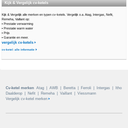
Kijk & Vergelijk cv-ketels
Kijk & Vergelijk alle merken en typen cv-ketels. Vergelijk o.a. Atag, Intergas, Nefit,
Remeha, Vaillant op:
•
Prestatie verwarming
•
Prestatie warm water
•
Prijs
•
Garantie en meer.
vergelijk cv-ketels
cv-ketel: alle informatie
Cv-ketel merken
Atag
|
AWB
|
Beretta
|
Ferroli
|
Intergas
|
Itho
Daalderop
|
Nefit
|
Remeha
|
Vaillant
|
Viessmann
Vergelijk cv-ketel merken