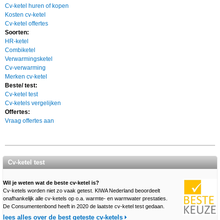
Cv-ketel huren of kopen
Kosten cv-ketel
Cv-ketel offertes
Soorten:
HR-ketel
Combiketel
Verwarmingsketel
Cv-verwarming
Merken cv-ketel
Beste/ test:
Cv-ketel test
Cv-ketels vergelijken
Offertes:
Vraag offertes aan
Cv-ketel test
Wil je weten wat de beste cv-ketel is?
Cv-ketels worden niet zo vaak getest. KIWA Nederland beoordeelt
onafhankelijk alle cv-ketels op o.a. warmte- en warmwater prestaties.
De Consumentenbond heeft in 2020 de laatste cv-ketel test gedaan.
lees alles over de best geteste cv-ketels