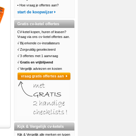
•
Hoe vraag je offertes aan?
start de koopwijzer
Gratis cv-ketel offertes
CV-ketel kopen, huren of leasen?
Vraag via ons cv-ketel offertes aan.
√ Bij erkende cv-installateurs
√ Zorgvuldig geselecteerd
√ 3 offertes met 1 aanvraag
√
Gratis en vrijblijvend
√ Vergelijk adviezen en kosten
vraag gratis offertes aan
Kijk & Vergelijk cv-ketels
Kijk & Vergelijk alle merken en typen