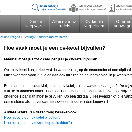
t.
Doe de
Alles over cv-
Cv-ketels
Offertes
koopwijzer
ketels
vergelijken
aanvrage
estelde vragen
>
Storing & Onderhoud cv-ketels
Hoe vaak moet je een cv-ketel bijvullen?
Meestal moet je 1 tot 2 keer per jaar je cv-ketel bijvullen.
Op de cv-ketel kun je zien wat de waterdruk is, op de manometer of een digitaal
uitleesvenster. Vaak kun je dit dan ook uitlezen op de thermostaat in je woonkam
Een manometer is een klokje op de cv-ketel, dat de waterdruk aangeeft. De wijz
van de manometer moet tussen de 1 en 2 bar (atmosfeer) staan. Staat de wijzer
onder de 1 bar, dan moet je bijvullen. Op een digitaal uitleesvenster krijg je vanz
een melding als het verwarmingssysteem moet worden bijgevuld.
Andere lezers van deze vraag bekeken ook:
Hoe moet je een cv-ketel bijvullen?
Hoe moet je een verwarming ontluchten?