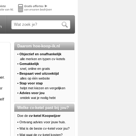
n
Daarom hoe-koop-ik.nl
• Objectief en onafhankelijk
alle merken en typen cv-ketels
• Gemakkelijk
snel, online en gratis
• Bespaart veel uitzoektijd
er.
alles op één website
• Stap voor stap
er
helpt met kiezen en vergelijken
• Advies voor jou
ontdek wat je nodig hebt
elf
Welke cv-ketel past bij jou?
Doe de
cv-ketel Koopwijzer
•
Ontvang advies voor jouw huis.
•
Wat is de beste cv-ketel voor jou?
•
Wat gaat de cv-ketel kosten?