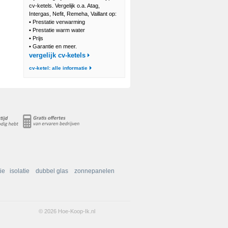
cv-ketels. Vergelijk o.a. Atag,
Intergas, Nefit, Remeha, Vaillant op:
•
Prestatie verwarming
•
Prestatie warm water
•
Prijs
•
Garantie en meer.
vergelijk cv-ketels
cv-ketel: alle informatie
ie
isolatie
dubbel glas
zonnepanelen
© 2026 Hoe-Koop-Ik.nl