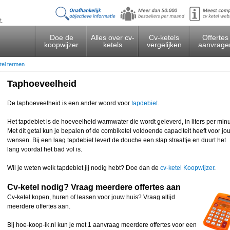
t.
Doe de
Alles over cv-
Cv-ketels
Offertes
koopwijzer
ketels
vergelijken
aanvrage
tel termen
Taphoeveelheid
De taphoeveelheid is een ander woord voor
tapdebiet
.
Het tapdebiet is de hoeveelheid warmwater die wordt geleverd, in liters per minu
Met dit getal kun je bepalen of de combiketel voldoende capaciteit heeft voor jo
wensen. Bij een laag tapdebiet levert de douche een slap straaltje en duurt het
lang voordat het bad vol is.
Wil je weten welk tapdebiet jij nodig hebt? Doe dan de
cv-ketel Koopwijzer
.
Cv-ketel nodig? Vraag meerdere offertes aan
Cv-ketel kopen, huren of leasen voor jouw huis? Vraag altijd
meerdere offertes aan.
Bij hoe-koop-ik.nl kun je met 1 aanvraag meerdere offertes voor een