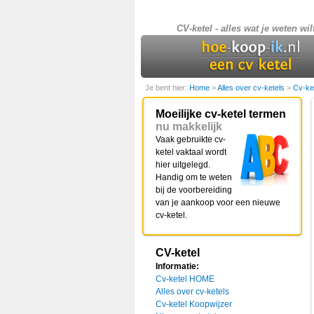
CV-ketel - alles wat je weten wil
Je bent hier:
Home
>
Alles over cv-ketels
>
Cv-ke
Moeilijke cv-ketel termen
nu makkelijk
Vaak gebruikte cv-
ketel vaktaal wordt
hier uitgelegd.
Handig om te weten
bij de voorbereiding
van je aankoop voor een nieuwe
cv-ketel.
CV-ketel
Informatie:
Cv-ketel HOME
Alles over cv-ketels
Cv-ketel Koopwijzer