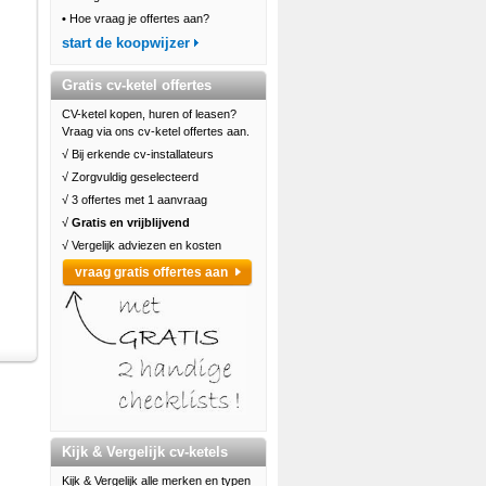
•
Hoe vraag je offertes aan?
start de koopwijzer
Gratis cv-ketel offertes
CV-ketel kopen, huren of leasen?
Vraag via ons cv-ketel offertes aan.
√ Bij erkende cv-installateurs
√ Zorgvuldig geselecteerd
√ 3 offertes met 1 aanvraag
√
Gratis en vrijblijvend
√ Vergelijk adviezen en kosten
vraag gratis offertes aan
Kijk & Vergelijk cv-ketels
Kijk & Vergelijk alle merken en typen