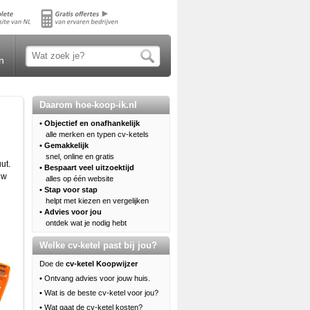
n
Daarom hoe-koop-ik.nl
• Objectief en onafhankelijk
alle merken en typen cv-ketels
• Gemakkelijk
snel, online en gratis
ut.
• Bespaart veel uitzoektijd
uw
alles op één website
• Stap voor stap
helpt met kiezen en vergelijken
• Advies voor jou
ontdek wat je nodig hebt
Welke cv-ketel past bij jou?
Doe de
cv-ketel Koopwijzer
•
Ontvang advies voor jouw huis.
•
Wat is de beste cv-ketel voor jou?
•
Wat gaat de cv-ketel kosten?