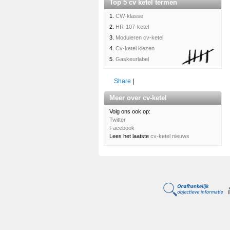
Top 5 cv ketel termen
1.
CW-klasse
2.
HR-107-ketel
3.
Moduleren cv-ketel
4.
Cv-ketel kiezen
5.
Gaskeurlabel
Share
|
Meer over cv-ketel
Volg ons ook op:
Twitter
Facebook
Lees het laatste
cv-ketel nieuws