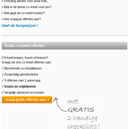
•
Ontvang advies voor jouw huis.
•
Wat is de beste cv-ketel voor jou?
•
Wat gaat de cv-ketel kosten?
•
Hoe vraag je offertes aan?
start de koopwijzer
Gratis cv-ketel offertes
CV-ketel kopen, huren of leasen?
Vraag via ons cv-ketel offertes aan.
√ Bij erkende cv-installateurs
√ Zorgvuldig geselecteerd
√ 3 offertes met 1 aanvraag
√
Gratis en vrijblijvend
√ Vergelijk adviezen en kosten
vraag gratis offertes aan