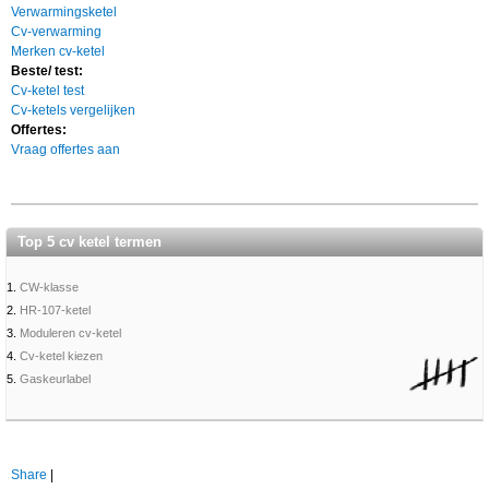
Verwarmingsketel
Cv-verwarming
Merken cv-ketel
Beste/ test:
Cv-ketel test
Cv-ketels vergelijken
Offertes:
Vraag offertes aan
Top 5 cv ketel termen
1.
CW-klasse
2.
HR-107-ketel
3.
Moduleren cv-ketel
4.
Cv-ketel kiezen
5.
Gaskeurlabel
Share
|