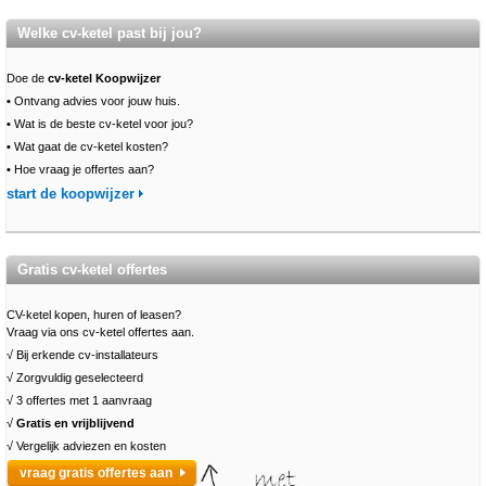
Welke cv-ketel past bij jou?
Doe de
cv-ketel Koopwijzer
•
Ontvang advies voor jouw huis.
•
Wat is de beste cv-ketel voor jou?
•
Wat gaat de cv-ketel kosten?
•
Hoe vraag je offertes aan?
start de koopwijzer
Gratis cv-ketel offertes
CV-ketel kopen, huren of leasen?
Vraag via ons cv-ketel offertes aan.
√ Bij erkende cv-installateurs
√ Zorgvuldig geselecteerd
√ 3 offertes met 1 aanvraag
√
Gratis en vrijblijvend
√ Vergelijk adviezen en kosten
vraag gratis offertes aan