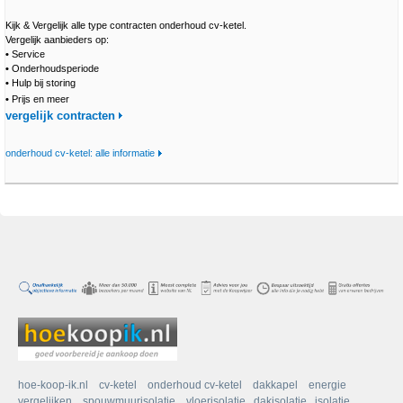
Kijk & Vergelijk alle type contracten onderhoud cv-ketel.
Vergelijk aanbieders op:
•
Service
•
Onderhoudsperiode
•
Hulp bij storing
•
Prijs en meer
vergelijk contracten
onderhoud cv-ketel: alle informatie
hoe-koop-ik.nl
cv-ketel
onderhoud cv-ketel
dakkapel
energie
vergelijken
spouwmuurisolatie
vloerisolatie
dakisolatie
isolatie