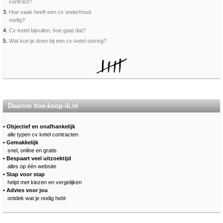
contract?
3.
Hoe vaak heeft een cv onderhoud
nodig?
4.
Cv-ketel bijvullen, hoe gaat dat?
5.
Wat kun je doen bij een cv-ketel storing?
Daarom hoe-koop-ik.nl
• Objectief en onafhankelijk
alle typen cv ketel contracten
• Gemakkelijk
snel, online en gratis
• Bespaart veel uitzoektijd
alles op één website
• Stap voor stap
helpt met kiezen en vergelijken
• Advies voor jou
ontdek wat je nodig hebt