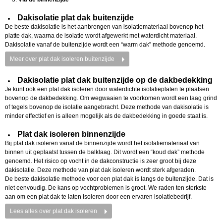
Dakisolatie plat dak buitenzijde
De beste dakisolatie is het aanbrengen van isolatiemateriaal bovenop het
platte dak, waarna de isolatie wordt afgewerkt met waterdicht materiaal.
Dakisolatie vanaf de buitenzijde wordt een “warm dak” methode genoemd.
Meer over plat dak isoleren buitenzijde
Dakisolatie plat dak buitenzijde op de dakbedekking
Je kunt ook een plat dak isoleren door waterdichte isolatieplaten te plaatsen
bovenop de dakbedekking. Om wegwaaien te voorkomen wordt een laag grind
of tegels bovenop de isolatie aangebracht. Deze methode van dakisolatie is
minder effectief en is alleen mogelijk als de dakbedekking in goede staat is.
Plat dak isoleren binnenzijde
Bij plat dak isoleren vanaf de binnenzijde wordt het isolatiemateriaal van
binnen uit geplaatst tussen de balklaag. Dit wordt een “koud dak” methode
genoemd. Het risico op vocht in de dakconstructie is zeer groot bij deze
dakisolatie. Deze methode van plat dak isoleren wordt sterk afgeraden.
De beste dakisolatie methode voor een plat dak is langs de buitenzijde. Dat is
niet eenvoudig. De kans op vochtproblemen is groot. We raden ten sterkste
aan om een plat dak te laten isoleren door een ervaren isolatiebedrijf.
Lees alles over plat dak isoleren