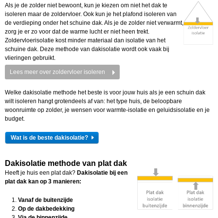
Als je de zolder niet bewoont, kun je kiezen om niet het dak te
isoleren maar de zoldervloer. Ook kun je het plafond isoleren van
de verdieping onder het schuine dak. Als je de zolder niet verwarmt,
zorg je er zo voor dat de warme lucht er niet heen trekt.
Zoldervloerisolatie kost minder materiaal dan isolatie van het
schuine dak. Deze methode van dakisolatie wordt ook vaak bij
vlieringen gebruikt.
Lees meer over zoldervloer isoleren
Welke dakisolatie methode het beste is voor jouw huis als je een schuin dak
wilt isoleren hangt grotendeels af van: het type huis, de beloopbare
woonruimte op zolder, je wensen voor warmte-isolatie en geluidsisolatie en je
budget.
Wat is de beste dakisolatie?
Dakisolatie methode van plat dak
Heeft je huis een plat dak?
Dakisolatie bij een
plat dak kan op
3 manieren:
Vanaf de buitenzijde
Op de dakbedekking
Via de binnenzijde