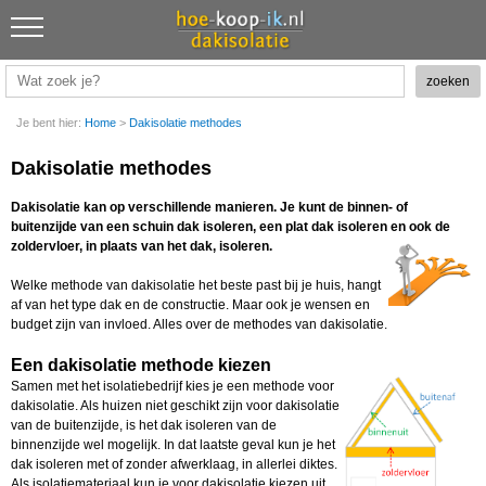
Je bent hier:
Home
>
Dakisolatie methodes
Dakisolatie methodes
Dakisolatie kan op verschillende manieren. Je kunt de binnen- of
buitenzijde van een schuin dak isoleren, een plat dak isoleren en ook de
zoldervloer, in plaats van het dak,
isoleren.
Welke methode van dakisolatie het beste past bij je huis, hangt
af van het type dak en de constructie. Maar ook je wensen en
budget zijn van invloed. Alles over de methodes van dakisolatie.
Een dakisolatie methode kiezen
Samen met het isolatiebedrijf kies je een methode voor
dakisolatie. Als huizen niet geschikt zijn voor dakisolatie
van de buitenzijde, is het dak isoleren van de
binnenzijde wel mogelijk. In dat laatste geval kun je het
dak isoleren met of zonder afwerklaag, in allerlei diktes.
Als isolatiemateriaal kun je voor dakisolatie kiezen uit