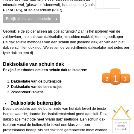
minerale wol, (glaswol of steenwol), isolatieplaten (zoals
PIR of EPS), of isolatieschuim (PUR).
Bekijk alles over dakisolatie
Gebruik je de zolder alleen als opslagruimte? Dan is het isoleren van de
zoldervloer, in plaats van dakisolatie, misschien makkelijker en goedkoper.
De dakisolatie methodes van een schuin dak (hellend dak) en van een plat
dak verschillen ook nog. We zetten de verschillende dakisolatie methodes per
type dak op een rij:
Dakisolatie van schuin dak
Er zijn 3 methodes om een schuin dak te isoleren:
Dakisolatie van de buitenzijde
Dakisolatie van de binnenzijde
Zoldervloer isolatie
Dakisolatie buitenzijde
Deze dakisolatie aan de buitenzijde van het dak levert de beste
isolatiewaarde, doordat het isolatiemateriaal goed aansluit. Deze
dakisolatie methode heet “warm dak” methode. Een schuin dak
isoleren vanaf de buitenzijde is wel een klus voor een
professioneel bedrijf. Als het dak toch gerenoveerd moet worden