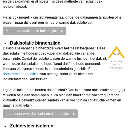
en de dakpannen er af moeten, is deze methode van schuin dak
isoleren ideaal.
Het is ook mogelijk om isolatiemateriaal onder de dakpannen te spuiten of te
blazen, maar dit levert een mindere warme dakisolatie op.
Meer over dakisolatie buitenzijde
Dakisolatie binnenzijde
Dakisolatie vanaf de binnenzijde wordt het meest toegepast. Deze
dakisolatie methode is goedkoper dan dakisolatie vanaf de
buitenzijde. Omdat de isolatie tussen de warme lucht en het dak zit,
wordt deze dakisolatie methode “koud dak” methode genoemd.
Hiervoor zijn verschillende isolatiematerialen geschikt. Een
dampremmende folie
is van belang, zodat vocht niet in het
isolatiemateriaal kan trekken.
Ligt er al folie op het houten dakbeschot? Dan is het voor dakisolatie belangrijk
te weten of je dak damp-open is. Zo niet, dan moet er met vochtregulerende
klimaatfolie gewerkt worden. Anders kan er vocht in de constructie komen en
gaat het dak rotten.
Lees meer over dak isoleren binnenzijde
Zoldervloer isoleren