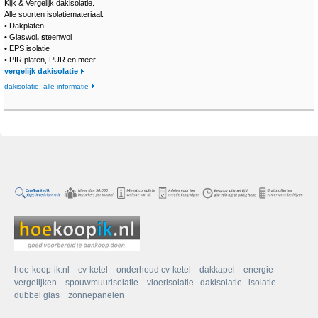
Kijk & Vergelijk dakisolatie.
Alle soorten isolatiemateriaal:
•
Dakplaten
•
Glaswol
, s
teenwol
•
EPS isolatie
•
PIR platen, PUR en meer.
vergelijk dakisolatie
dakisolatie: alle informatie
hoe-koop-ik.nl
cv-ketel
onderhoud cv-ketel
dakkapel
energie
vergelijken
spouwmuurisolatie
vloerisolatie
dakisolatie
isolatie
dubbel glas
zonnepanelen