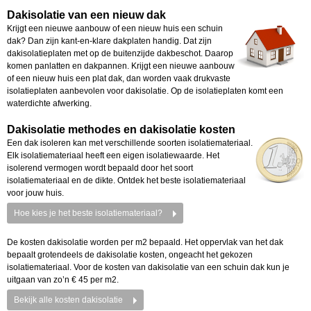
Dakisolatie van een nieuw dak
Krijgt een nieuwe aanbouw of een nieuw huis een schuin
dak? Dan zijn kant-en-klare dakplaten handig. Dat zijn
dakisolatieplaten met op de buitenzijde dakbeschot. Daarop
komen panlatten en dakpannen. Krijgt een nieuwe aanbouw
of een nieuw huis een plat dak, dan worden vaak drukvaste
isolatieplaten aanbevolen voor dakisolatie. Op de isolatieplaten komt een
waterdichte afwerking.
Dakisolatie methodes en dakisolatie kosten
Een dak isoleren kan met verschillende soorten isolatiemateriaal.
Elk isolatiemateriaal heeft een eigen isolatiewaarde. Het
isolerend vermogen wordt bepaald door het soort
isolatiemateriaal en de dikte. Ontdek het beste isolatiemateriaal
voor jouw huis.
Hoe kies je het beste isolatiemateriaal?
De kosten dakisolatie worden per m2 bepaald. Het oppervlak van het dak
bepaalt grotendeels de dakisolatie kosten, ongeacht het gekozen
isolatiemateriaal. Voor de kosten van dakisolatie van een schuin dak kun je
uitgaan van zo’n € 45 per m2.
Bekijk alle kosten dakisolatie