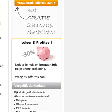
vraag gratis offertes aan
n
 en
et
Vergelijk dakisolatie
Kijk & Vergelijk dakisolatie.
een
Alle soorten isolatiemateriaal:
•
Dakplaten
•
Glaswol
, s
teenwol
•
EPS isolatie