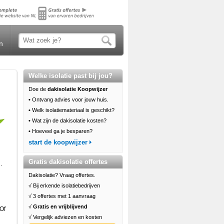
n
Welke isolatie past bij jou?
Doe de
dakisolatie Koopwijzer
•
Ontvang advies voor jouw huis.
•
Welk isolatiemateriaal is geschikt?
•
Wat zijn de dakisolatie kosten?
•
Hoeveel ga je besparen?
start de koopwijzer
Gratis dakisolatie offertes
.
Dakisolatie? Vraag offertes.
√ Bij erkende isolatiebedrijven
√ 3 offertes met 1 aanvraag
√
Gratis en vrijblijvend
 Of
√ Vergelijk adviezen en kosten