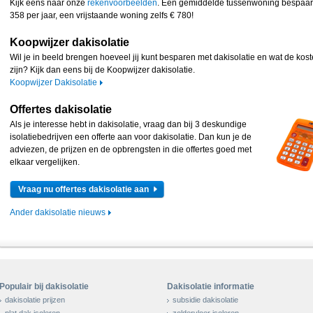
Kijk eens naar onze
rekenvoorbeelden
. Een gemiddelde tussenwoning bespaar
358 per jaar, een vrijstaande woning zelfs € 780!
Koopwijzer dakisolatie
Wil je in beeld brengen hoeveel jij kunt besparen met dakisolatie en wat de kos
zijn? Kijk dan eens bij de Koopwijzer dakisolatie.
Koopwijzer Dakisolatie
Offertes dakisolatie
Als je interesse hebt in dakisolatie, vraag dan bij 3 deskundige
isolatiebedrijven een offerte aan voor dakisolatie. Dan kun je de
adviezen, de prijzen en de opbrengsten in die offertes goed met
elkaar vergelijken.
Vraag nu offertes dakisolatie aan
Ander dakisolatie nieuws
Populair bij dakisolatie
Dakisolatie informatie
dakisolatie prijzen
subsidie dakisolatie