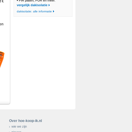
•
PIR platen, PUR en meer.
t €
vergelijk dakisolatie
dakisolatie: alle informatie
ten
Over hoe-koop-ik.nl
wie we zijn