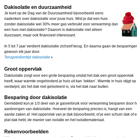
Dakisolatie en duurzaamheid
Je kunt op de Dag van de Duurzaamheid bijvoorbeeld eens
nadenken over dakisolatie voor jouw huis. Wist je dat een huis
zonder dakisolatie wel 30% meer gas verbruikt voor verwarming dan
een huis met dakisolatie? Daarom is dakisolatie niet alleen
duurzaam, maar ook financieel interessant.
In 5 tot 7 jaar verdient dakisolatie zichzelf terug. En daarna gaan de besparinge
gewoon elk jaar door.
Terugverdientijd dakisolatie
Groot oppervlak
Dakisolatie zorgt voor een grote besparing omdat het dak een groot oppervlak
heeft, waar warmte ongehinderd je huis uit kan ‘lekken’. Warmte in huis stijgt op
verdwijnt, als het dak niet geïsoleerd is, via het dak naar buiten.
Besparing door dakisolatie
Gemiddeld kun je 1/3 deel van je gasverbruik voor verwarming besparen door h
aanbrengen van dakisolatie. Hoeveel de besparing precies is, hangt van een
aantal zaken af. Het oppervlak van je dak bijvoorbeeld; of je een schuin dak of 
plat dak hebt; de manier van isolatie en het isolatiemateriaal.
Rekenvoorbeelden