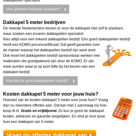
dakkapellen specialist.
Hoe gebeurt dakkapel plaatsen?
Dakkapel 5 meter bedrijven
De meeste Nederlanders kiezen er voor de dakkapel niet zelf te plaatsen,
maar zoeken een ervaren dakkapellen specialist.
Kies altijd voor een erkend dakkapellen bedrijf. Een goed dakkapellen bedrijf
heeft een KOMO-procescertificaat.
Dat geeft garanties over
de manier waarop het dakkapellen bedrijf zijn werk doet.
Ook moet het dakkapellen bedrijf aantoonbaar werken met
materialen die goedgekeurd zijn door de KOMO. Er zijn
meer punten waar je op kunt lette bij het kiezen van een
dakkapel bedrijf.
Hoe kies je goed dakkapellen bedrijf?
Kosten dakkapel 5 meter voor jouw huis?
Hoeveel zijn de kosten dakkapel 5 meter voor jouw huis? Vraag
dan nu meerdere offertes aan. Dat kan met 1 aanvraag via hoe-
koop-ik.nl.
Gratis en vrijblijvend
. Zo kun je goed de dakkapel
kosten, adviezen en garantie vergelijken. En vind je voor jouw
huis een dakkapel van 5 meter.
Vraag nu offertes dakkapel aan