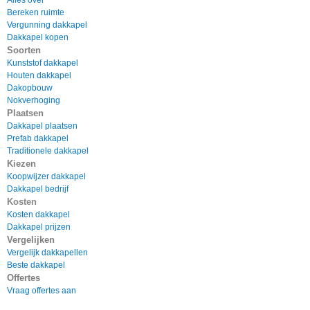
Alles over
Bereken ruimte
Vergunning dakkapel
Dakkapel kopen
Soorten
Kunststof dakkapel
Houten dakkapel
Dakopbouw
Nokverhoging
Plaatsen
Dakkapel plaatsen
Prefab dakkapel
Traditionele dakkapel
Kiezen
Koopwijzer dakkapel
Dakkapel bedrijf
Kosten
Kosten dakkapel
Dakkapel prijzen
Vergelijken
Vergelijk dakkapellen
Beste dakkapel
Offertes
Vraag offertes aan