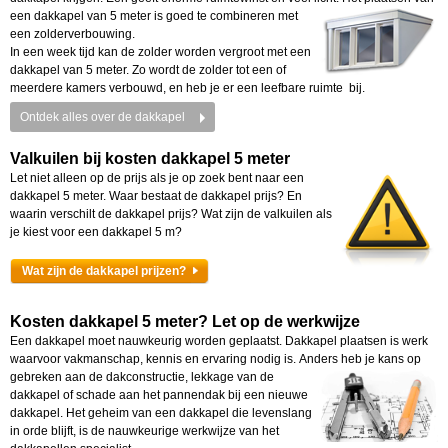
een dakkapel van 5
meter is goed te combineren met
een zolderverbouwing.
In een week tijd kan de zolder worden vergroot met een
dakkapel van 5 meter. Zo wordt de zolder tot een of
meerdere kamers verbouwd, en heb je er een leefbare ruimte bij.
Ontdek alles over de dakkapel
Valkuilen bij kosten dakkapel 5 meter
Let niet alleen op de prijs als je op zoek bent naar een
dakkapel 5 meter. Waar bestaat de dakkapel prijs? En
waarin verschilt de dakkapel prijs? Wat zijn de valkuilen als
je kiest voor een dakkapel 5 m?
Wat zijn de dakkapel prijzen?
Kosten dakkapel 5 meter? Let op de werkwijze
Een dakkapel moet nauwkeurig worden geplaatst. Dakkapel plaatsen is werk
waarvoor vakmanschap, kennis en ervaring nodig is. Anders heb je kans op
gebreken aan de
dakconstructie, lekkage van de
dakkapel of schade aan het pannendak bij een nieuwe
dakkapel. Het geheim van een dakkapel die levenslang
in orde blijft, is de nauwkeurige werkwijze van het