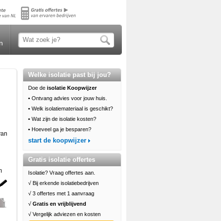
n
Welke isolatie past bij jou?
Doe de
isolatie Koopwijzer
•
Ontvang advies voor jouw huis.
•
Welk isolatiemateriaal is geschikt?
•
Wat zijn de isolatie kosten?
•
Hoeveel ga je besparen?
van
start de koopwijzer
Gratis isolatie offertes
m
Isolatie? Vraag offertes aan.
√ Bij erkende isolatiebedrijven
√ 3 offertes met 1 aanvraag
√
Gratis en vrijblijvend
√ Vergelijk adviezen en kosten