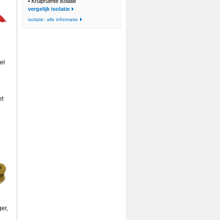
•
Kruipruimte isolatie
vergelijk isolatie
isolatie: alle informatie
el
et
er,