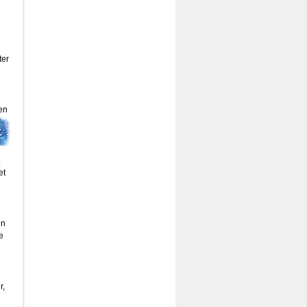
ter
en
.
et
en
e
r,