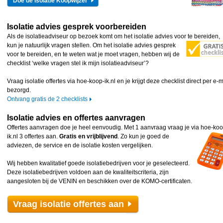
Doe de isolatie Koopwijzer
Isolatie advies gesprek voorbereiden
Als de isolatieadviseur op bezoek komt om het isolatie advies voor te bereiden,
kun je natuurlijk
vragen stellen. Om het isolatie advies gesprek
voor te bereiden, en te weten wat je moet vragen, hebben wij de
checklist ‘welke vragen stel ik mijn isolatieadviseur’?
Vraag isolatie offertes via hoe-koop-ik.nl en je krijgt deze checklist direct per e-m
bezorgd.
Ontvang gratis de 2 checklists
Isolatie advies en offertes aanvragen
Offertes aanvragen doe je heel eenvoudig. Met 1 aanvraag vraag je via hoe-koo
ik.nl 3 offertes
aan.
Gratis en vrijblijvend
. Zo kun je goed de
adviezen, de service en de isolatie kosten vergelijken.
Wij hebben kwalitatief goede isolatiebedrijven voor je geselecteerd.
Deze isolatiebedrijven voldoen aan de kwaliteitscriteria, zijn
aangesloten bij de VENIN en beschikken over de KOMO-certificaten.
Vraag isolatie offertes aan