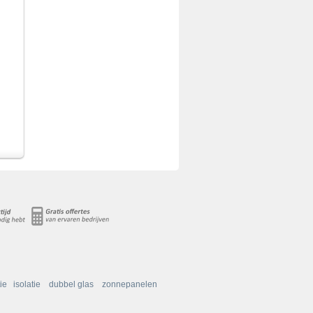
ie
isolatie
dubbel glas
zonnepanelen