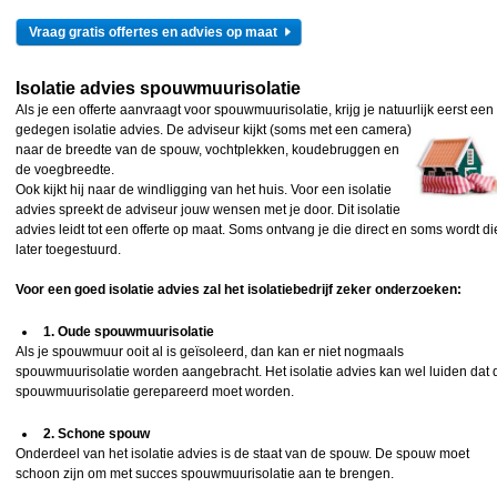
Vraag gratis offertes en advies op maat
Isolatie advies spouwmuurisolatie
Als je een offerte aanvraagt voor spouwmuurisolatie, krijg je natuurlijk eerst een
gedegen isolatie
advies. De adviseur kijkt (soms met een camera)
naar de breedte van de spouw, vochtplekken, koudebruggen en
de voegbreedte.
Ook kijkt hij naar de windligging van het huis. Voor een isolatie
advies spreekt de adviseur jouw wensen met je door. Dit isolatie
advies leidt tot een offerte op maat. Soms ontvang je die direct en soms wordt di
later toegestuurd.
Voor een goed isolatie advies zal het isolatiebedrijf zeker onderzoeken:
1. Oude spouwmuurisolatie
Als je spouwmuur ooit al is geïsoleerd, dan kan er niet nogmaals
spouwmuurisolatie worden aangebracht. Het isolatie advies kan wel luiden dat 
spouwmuurisolatie gerepareerd moet worden.
2. Schone spouw
Onderdeel van het isolatie advies is de staat van de spouw. De spouw moet
schoon zijn om met succes spouwmuurisolatie aan te brengen.