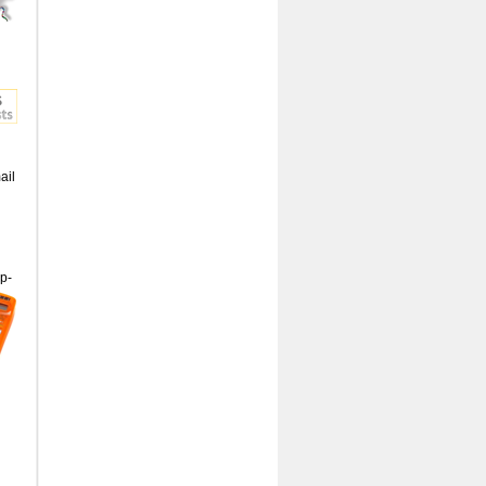
ail
p-