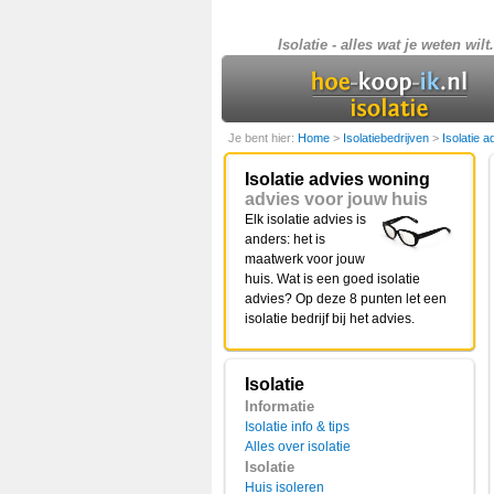
Isolatie - alles wat je weten wilt.
Je bent hier:
Home
>
Isolatiebedrijven
>
Isolatie a
Isolatie advies woning
advies voor jouw huis
Elk isolatie advies is
anders: het is
maatwerk voor jouw
huis. Wat is een goed isolatie
advies? Op deze 8 punten let een
isolatie bedrijf bij het advies.
Isolatie
Informatie
Isolatie info & tips
Alles over isolatie
Isolatie
Huis isoleren