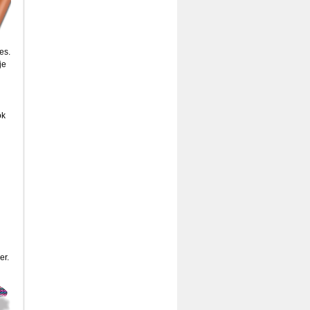
es.
je
ok
er.