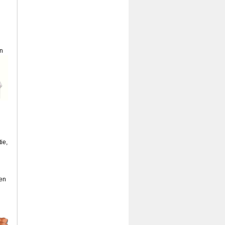
an
ie,
Een