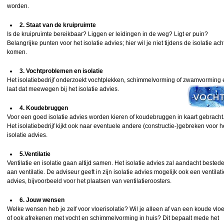
worden.
2. Staat van de kruipruimte
Is de kruipruimte bereikbaar? Liggen er leidingen in de weg? Ligt er puin?
Belangrijke punten voor het isolatie advies; hier wil je niet tijdens de isolatie ach
komen.
3. Vochtproblemen en isolatie
Het isolatiebedrijf onderzoekt vochtplekken, schimmelvorming of zwamvorming 
laat dat
meewegen bij het isolatie advies.
4. Koudebruggen
Voor een goed isolatie advies worden kieren of koudebruggen in kaart gebracht
Het isolatiebedrijf kijkt ook naar eventuele andere (constructie-)gebreken voor h
isolatie advies.
5.Ventilatie
Ventilatie en isolatie gaan altijd samen. Het isolatie advies zal aandacht bested
aan ventilatie. De adviseur geeft in zijn isolatie advies mogelijk ook een ventilati
advies, bijvoorbeeld voor het plaatsen van ventilatieroosters.
6. Jouw wensen
Welke wensen heb je zelf voor vloerisolatie? Wil je alleen af van een koude vloe
of ook afrekenen met vocht en schimmelvorming in huis? Dit bepaalt mede het