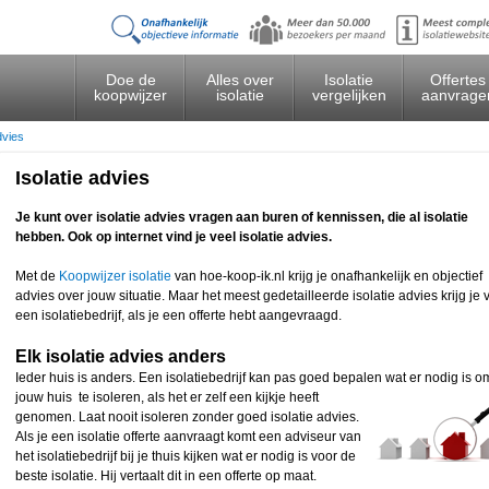
Doe de
Alles over
Isolatie
Offertes
koopwijzer
isolatie
vergelijken
aanvrage
dvies
Isolatie advies
Je kunt over isolatie advies vragen aan buren of kennissen, die al isolatie
hebben. Ook op internet vind je veel isolatie advies.
Met de
Koopwijzer isolatie
van hoe-koop-ik.nl krijg je onafhankelijk en objectief
advies over jouw situatie. Maar het meest gedetailleerde isolatie advies krijg je 
een isolatiebedrijf, als je een offerte hebt aangevraagd.
Elk isolatie advies anders
Ieder huis is anders. Een isolatiebedrijf kan pas goed bepalen wat er nodig is o
jouw huis
te isoleren, als het er zelf een kijkje heeft
genomen. Laat nooit isoleren zonder goed isolatie advies.
Als je een isolatie offerte aanvraagt komt een adviseur van
het isolatiebedrijf bij je thuis kijken wat er nodig is voor de
beste isolatie. Hij vertaalt dit in een offerte op maat.