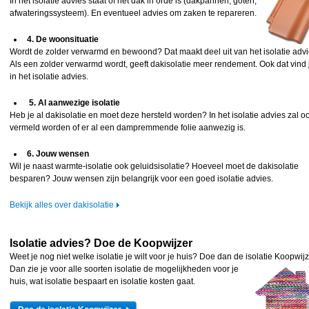
In het isolatie advies staat of het dak in orde is (dakpannen, goten,
afwateringssysteem). En eventueel advies om zaken te repareren.
4. De woonsituatie
Wordt de zolder verwarmd en bewoond? Dat maakt deel uit van het isolatie advi
Als een zolder verwarmd wordt, geeft dakisolatie meer rendement. Ook dat vind 
in het isolatie advies.
5. Al aanwezige isolatie
Heb je al dakisolatie en moet deze hersteld worden? In het isolatie advies zal o
vermeld worden of er al een dampremmende folie aanwezig is.
6. Jouw wensen
Wil je naast warmte-isolatie ook geluidsisolatie? Hoeveel moet de dakisolatie
besparen? Jouw wensen zijn belangrijk voor een goed isolatie advies.
Bekijk alles over dakisolatie
Isolatie advies? Doe de Koopwijzer
Weet je nog niet welke isolatie je wilt voor je huis? Doe dan de isolatie Koopwijz
Dan zie je voor alle
soorten isolatie de mogelijkheden voor je
huis, wat isolatie bespaart en isolatie kosten gaat.