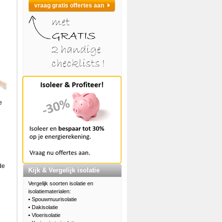
vraag gratis offertes aan
e
de
Kijk & Vergelijk isolatie
Vergelijk soorten isolatie en
isolatiematerialen:
•
Spouwmuurisolatie
•
Dakisolatie
•
Vloerisolatie