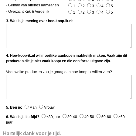
- Gemak van offertes aanvragen
1
2
3
4
5
- Overzicht Kijk & Vergelijk
1
2
3
4
5
3. Wat is je mening over hoe-koop-ik.nl:
4. Hoe-koop-ik.nl wil moeilijke aankopen makkelijk maken. Vaak zijn dit
producten die je niet vaak koopt en die een forse uitgave zijn.
Voor welke producten zou je graag een hoe-koop-ik willen zien?
5. Ben je:
Man
Vrouw
6. Wat is je leeftijd?
<30 jaar
30-40
40-50
50-60
>60
jaar
Hartelijk dank voor je tijd.