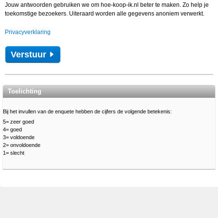
Jouw antwoorden gebruiken we om hoe-koop-ik.nl beter te maken. Zo help je
toekomstige bezoekers. Uiteraard worden alle gegevens anoniem verwerkt.
Privacyverklaring
Verstuur
Toelichting
Bij het invullen van de enquete hebben de cijfers de volgende betekenis:
5= zeer goed
4= goed
3= voldoende
2= onvoldoende
1= slecht