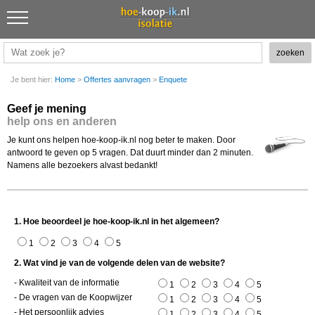
Je bent hier:
Home
>
Offertes aanvragen
>
Enquete
Geef je mening
help ons en anderen
Je kunt ons helpen hoe-koop-ik.nl nog beter te maken. Door
antwoord te geven op 5 vragen. Dat duurt minder dan 2 minuten.
Namens alle bezoekers alvast bedankt!
1. Hoe beoordeel je hoe-koop-ik.nl in het algemeen?
1
2
3
4
5
2. Wat vind je van de volgende delen van de website?
- Kwaliteit van de informatie
1
2
3
4
5
- De vragen van de Koopwijzer
1
2
3
4
5
- Het persoonlijk advies
1
2
3
4
5