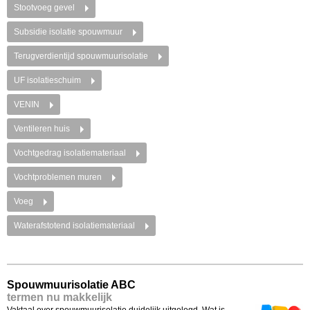
Stootvoeg gevel
Subsidie isolatie
spouwmuur
Terugverdientijd spouwmuurisolatie
UF isolatieschuim
VENIN
Ventileren huis
Vochtgedrag isolatiemateriaal
Vochtproblemen muren
Voeg
Waterafstotend isolatiemateriaal
Spouwmuurisolatie ABC
termen nu makkelijk