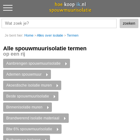
Je bent hier:
Home
>
Alles over isolatie
>
Termen
Alle spouwmuurisolatie termen
op een rij
Aanbrengen spouwmuurisolatie
Ademen spouwmuur
Akoestische isolatie
muren
Beste spouwmuurisolatie
Binnenisolatie muren
Brandwerend isolatie materiaal
Btw 6% spouwmuurisolatie