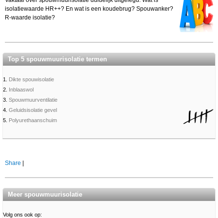
Vaktaal over spouwmuurisolatie duidelijk uitgelegd. Wat is
isolatiewaarde HR++? En wat is een koudebrug? Spouwanker?
R-waarde isolatie?
Top 5 spouwmuurisolatie termen
1.
Dikte spouwisolatie
2.
Inblaaswol
3.
Spouwmuurventilatie
4.
Geluidsisolatie gevel
5.
Polyurethaanschuim
Share
|
Meer spouwmuurisolatie
Volg ons ook op: