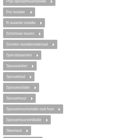
Prijs spouwmuurisolatie
Pur isolatie
R-waarde isolatie
Schimmel muren
Soorten isolatiemateriaal
Speciebaarden
Spouwanker
Spouwblad
Spouwisolatie
Spouwmuur
Spouwmuurisolatie oud huis
Spouwmuurventilatie
Steenwol