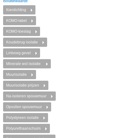
Isolatiewaarde
Kierdichting
KOMO-label
KOMO-toeslag
Koudebrug isolatie
Lintvoeg gevel
Minerale wol isolatie
Muurisolatie
Muurisolatie prijzen
Na-isoleren spouwmuur
Opvullen spouwmuur
Polystyreen isolatie
Polyurethaanschuim