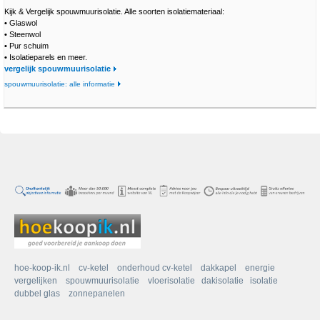
Kijk & Vergelijk spouwmuurisolatie. Alle soorten isolatiemateriaal:
•
Glaswol
•
Steenwol
•
Pur schuim
•
Isolatieparels en meer.
vergelijk spouwmuurisolatie
spouwmuurisolatie: alle informatie
hoe-koop-ik.nl
cv-ketel
onderhoud cv-ketel
dakkapel
energie
vergelijken
spouwmuurisolatie
vloerisolatie
dakisolatie
isolatie
dubbel glas
zonnepanelen