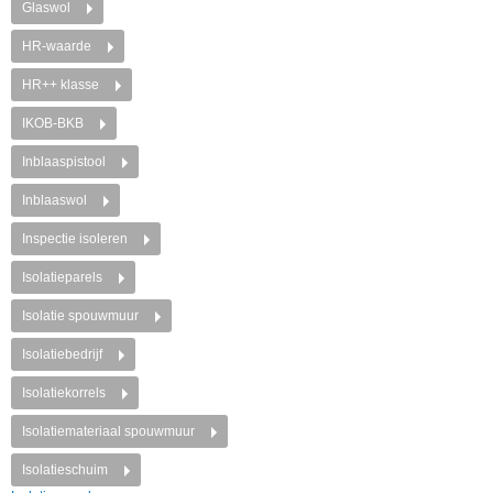
Glaswol
HR-waarde
HR++ klasse
IKOB-BKB
Inblaaspistool
Inblaaswol
Inspectie isoleren
Isolatieparels
Isolatie spouwmuur
Isolatiebedrijf
Isolatiekorrels
Isolatiemateriaal
spouwmuur
Isolatieschuim