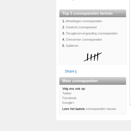
Top 5 zonnepanelen termen
1.
Afmetingen zonnepanelen
2.
Gewicht zonnepaneel
3.
Terugleververgoeding zonnepanelen
4.
Omvormer zonnepanelen
5.
Salderen
Share
|
Meer zonnepanelen
Volg ons ook op:
Twitter
Facebook
Google+
Lees het laatste
zonnepanelen nieuws