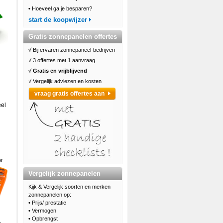
•
Hoeveel ga je besparen?
start de koopwijzer
Gratis zonnepanelen offertes
√ Bij ervaren zonnepaneel-bedrijven
√ 3 offertes met 1 aanvraag
√
Gratis en vrijblijvend
√ Vergelijk adviezen en kosten
vraag gratis offertes aan
eel
or
Vergelijk zonnepanelen
Kijk & Vergelijk soorten en merken
zonnepanelen op:
•
Prijs/ prestatie
•
Vermogen
•
Opbrengst