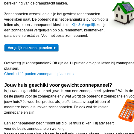
berekening van
de draagkracht maken.
Zonnepanelen verschillen als je het gewicht zonnepanelen
vergelijken gaat. De opbrengst is het belangrijkste punt om op te
letten als je een zonnepaneel kiest. In de
Kijk & Vergelijk
kun je
een zonnepaneel vergelijken op o.a. rendement, keurmerken,
garantie en prestaties. Voor het beste zonnepaneel.
Vergelijk nu zonnepanelen
Overweeg je zonnepanelen? Dit zijn de 11 punten om op te letten bij zonnepan
plaatsen.
Checklist 11 punten zonnepanel plaatsen
Jouw huis geschikt voor gewicht zonnepaneel?
Is jouw dak geschikt voor het gewicht van een zonnepaneel systeem? Wat is de
beste plaats voor de zonnepanelen? Wat wordt de opbrengst zonnepanelen vo
jouw huis? Je
weet het precies als je offertes aanvraagt bij een of
meerdere installateurs van zonnepanelen. En ook wat de kosten
zonnepanelen zijn.
Een zonnepanelen bedrijf komt altijd bij je thuis kijken. Hij adviseert
voor de beste zonnepanelen werking: