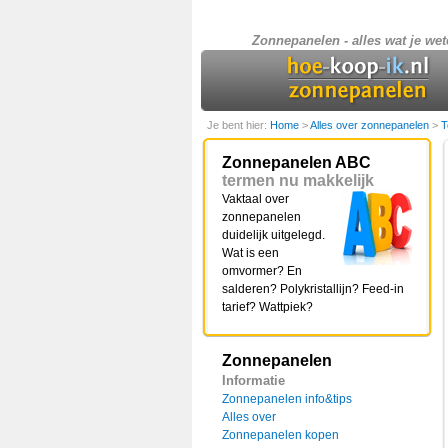
Zonnepanelen - alles wat je wet
Je bent hier:
Home
>
Alles over zonnepanelen
>
T
Zonnepanelen ABC
termen nu makkelijk
Vaktaal over
zonnepanelen
duidelijk uitgelegd.
Wat is een
omvormer? En
salderen? Polykristallijn? Feed-in
tarief? Wattpiek?
Zonnepanelen
Informatie
Zonnepanelen info&tips
Alles over
Zonnepanelen kopen