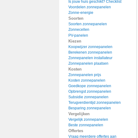
Is jouw huis geschikt? Checklist
Voordelen zonnepanelen
Zonne-energie
Soorten
Soorten zonnepanelen
Zonnecellen
PV-panelen
Kiezen
Koopwijzer zonnepanelen
Berekenen zonnepanelen
Zonnepanelen installateur
Zonnepanelen plaatsen
Kosten
Zonnepanelen prijs
Kosten zonnepanelen
Goedkope zonnepanelen
Opbrengst zonnepanelen
Subsidie zonnepanelen
Terugverdientijd zonnepanelen
Besparing zonnepanelen
Vergelijken
Vergelijk zonnepanelen
Beste zonnepanelen
Offertes
Vraag meerdere offertes aan