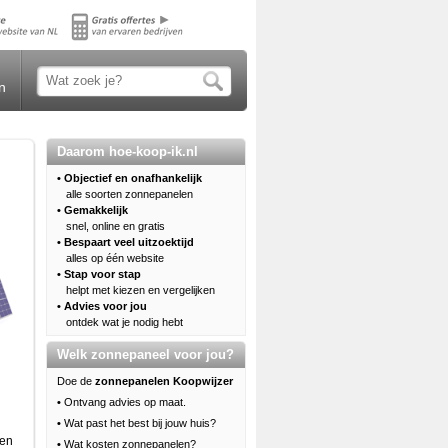
n
Daarom hoe-koop-ik.nl
• Objectief en onafhankelijk
alle soorten zonnepanelen
• Gemakkelijk
snel, online en gratis
• Bespaart veel uitzoektijd
alles op één website
• Stap voor stap
helpt met kiezen en vergelijken
• Advies voor jou
ontdek wat je nodig hebt
Welk zonnepaneel voor jou?
Doe de
zonnepanelen Koopwijzer
•
Ontvang advies op maat.
•
Wat past het best bij jouw huis?
een
•
Wat kosten zonnepanelen?