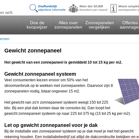
en wilt.
Doe de
Alles over
Zonnepanelen
Offertes
koopwijzer
zonnepanelen
vergelijken
aanvrage
ermen
Gewicht zonnepaneel
Het gewicht van een zonnepaneel is gemiddeld 10 tot 15 kg per m2.
Gewicht zonnepaneel systeem
Veel consumenten kiezen ervoor om 50% van het
stroomverbruik op te wekken met zonnepanelen. Daarvoor zijn 8
zonnepanelen nodig, totaal ongeveer 15 m2.
Het gewicht van zo'n zonnepaneel systeem weegt 150 tot 225
kilo. Bij een plat dak komen daar de consoles bij. Dan loopt het
gewicht zonnepaneel systeem op naar 225 tot 375 kg (15 tot 25 kg per m2).
Let op gewicht zonnepaneel voor je dak
Bij de installatie van zonnepaneel systeem op je dak moet je met het gewicht
rekening houden. Een installatiebedrijf zal altijd de dakconstructie bekijken en 