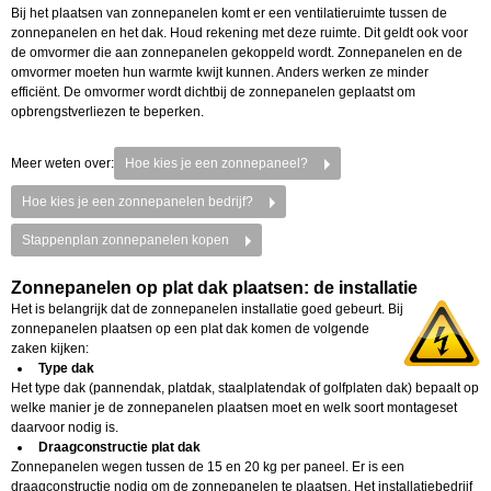
Bij het plaatsen van zonnepanelen komt er een ventilatieruimte tussen de
zonnepanelen en het dak. Houd rekening met deze ruimte. Dit geldt ook voor
de omvormer die aan zonnepanelen gekoppeld wordt. Zonnepanelen en de
omvormer moeten hun warmte kwijt kunnen. Anders werken ze minder
efficiënt. De omvormer wordt dichtbij de zonnepanelen geplaatst om
opbrengstverliezen te beperken.
Meer weten over:
Hoe kies je een zonnepaneel?
Hoe kies je een zonnepanelen bedrijf?
Stappenplan zonnepanelen kopen
Zonnepanelen op plat dak plaatsen: de installatie
Het is belangrijk dat de zonnepanelen installatie goed gebeurt. Bij
zonnepanelen plaatsen op een plat dak komen de volgende
zaken kijken:
Type dak
Het type dak (pannendak, platdak, staalplatendak of golfplaten dak) bepaalt op
welke manier je de zonnepanelen plaatsen moet en welk soort montageset
daarvoor nodig is.
Draagconstructie plat dak
Zonnepanelen wegen tussen de 15 en 20 kg per paneel. Er is een
draagconstructie nodig om de zonnepanelen te plaatsen. Het installatiebedrijf