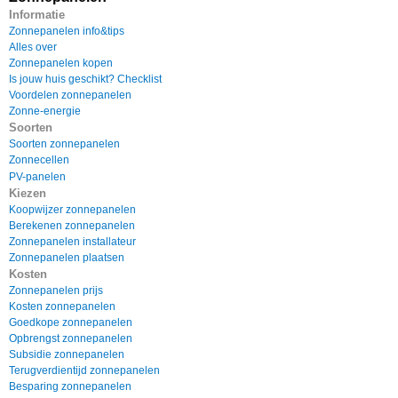
Informatie
Zonnepanelen info&tips
Alles over
Zonnepanelen kopen
Is jouw huis geschikt? Checklist
Voordelen zonnepanelen
Zonne-energie
Soorten
Soorten zonnepanelen
Zonnecellen
PV-panelen
Kiezen
Koopwijzer zonnepanelen
Berekenen zonnepanelen
Zonnepanelen installateur
Zonnepanelen plaatsen
Kosten
Zonnepanelen prijs
Kosten zonnepanelen
Goedkope zonnepanelen
Opbrengst zonnepanelen
Subsidie zonnepanelen
Terugverdientijd zonnepanelen
Besparing zonnepanelen