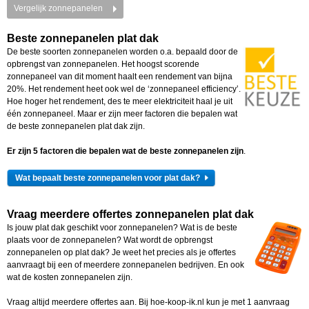
Vergelijk zonnepanelen
Beste zonnepanelen plat dak
De beste soorten zonnepanelen worden o.a. bepaald door de
opbrengst van zonnepanelen. Het hoogst scorende
zonnepaneel van dit moment haalt een rendement van bijna
20%. Het rendement heet ook wel de ‘zonnepaneel efficiency’.
Hoe hoger het rendement, des te meer elektriciteit haal je uit
één zonnepaneel. Maar er zijn meer factoren die bepalen wat
de beste zonnepanelen plat dak zijn.
Er zijn 5 factoren die bepalen wat de beste zonnepanelen zijn
.
Wat bepaalt beste zonnepanelen voor plat dak?
Vraag meerdere offertes zonnepanelen plat dak
Is jouw plat dak geschikt voor zonnepanelen? Wat is de beste
plaats voor de zonnepanelen? Wat wordt de opbrengst
zonnepanelen op plat dak? Je weet het precies als je offertes
aanvraagt bij een of meerdere zonnepanelen bedrijven. En ook
wat de kosten zonnepanelen zijn.
Vraag altijd meerdere offertes aan. Bij hoe-koop-ik.nl kun je met 1 aanvraag