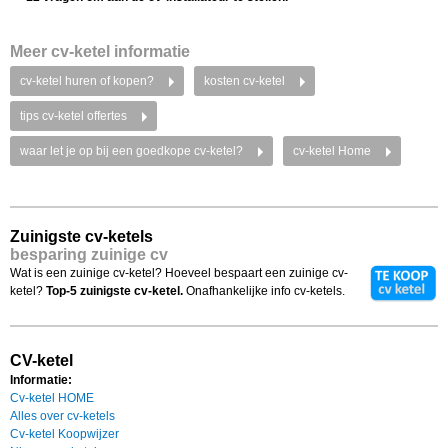
Meer cv-ketel informatie
cv-ketel huren of kopen?
kosten cv-ketel
tips cv-ketel offertes
waar let je op bij een goedkope cv-ketel?
cv-ketel Home
Zuinigste cv-ketels
besparing zuinige cv
Wat is een zuinige cv-ketel? Hoeveel bespaart een zuinige cv-
ketel?
Top-5 zuinigste cv-ketel.
Onafhankelijke info cv-ketels.
CV-ketel
Informatie:
Cv-ketel HOME
Alles over cv-ketels
Cv-ketel Koopwijzer