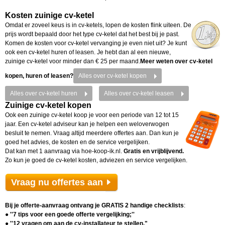
Kosten zuinige cv-ketel
Omdat er zoveel keus is in cv-ketels, lopen de kosten flink uiteen. De
prijs wordt bepaald door het type cv-ketel dat het best bij je past.
Komen de kosten voor cv-ketel vervanging je even niet uit? Je kunt
ook een cv-ketel huren of leasen. Je hebt dan al een nieuwe,
zuinige cv-ketel voor minder dan € 25 per maand.
Meer weten over cv-ketel
kopen, huren of leasen?
Alles over cv-ketel kopen
Alles over cv-ketel huren
Alles over cv-ketel leasen
Zuinige cv-ketel kopen
Ook een zuinige cv-ketel koop je voor een periode van 12 tot 15
jaar. Een cv-ketel adviseur kan je helpen een weloverwogen
besluit te nemen. Vraag altijd meerdere offertes aan. Dan kun je
goed het advies, de kosten en de service vergelijken.
Dat kan met 1 aanvraag via hoe-koop-ik.nl.
Gratis en vrijblijvend.
Zo kun je goed de cv-ketel kosten, adviezen en service vergelijken.
Vraag nu offertes aan
Bij je offerte-aanvraag ontvang je
GRATIS 2 handige checklists
:
● ''7 tips voor een goede offerte vergelijking;''
● ''12 vragen om aan de cv-installateur te stellen."