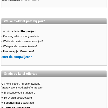
Welke cv-ketel past bij jou?
Doe de
cv-ketel Koopwijzer
•
Ontvang advies voor jouw huis.
•
Wat is de beste cv-ketel voor jou?
•
Wat gaat de cv-ketel kosten?
•
Hoe vraag je offertes aan?
start de koopwijzer
Gratis cv-ketel offertes
CV-ketel kopen, huren of leasen?
Vraag via ons cv-ketel offertes aan.
√ Bij erkende cv-installateurs
√ Zorgvuldig geselecteerd
√ 3 offertes met 1 aanvraag
√
Gratis en vrijblijvend