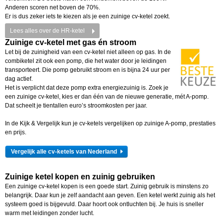
Anderen scoren net boven de 70%.
Er is dus zeker iets te kiezen als je een zuinige cv-ketel zoekt.
Lees alles over de HR-ketel
Zuinige cv-ketel met gas én stroom
Let bij de zuinigheid van een cv-ketel niet alleen op gas. In de
combiketel zit ook een pomp, die het water door je leidingen
transporteert. Die pomp gebruikt stroom en is bijna 24 uur per
dag actief.
Het is verplicht dat deze pomp extra energiezuinig is. Zoek je
een zuinige cv-ketel, kies er dan één van de nieuwe generatie, mét A-pomp.
Dat scheelt je tientallen euro’s stroomkosten per jaar.
In de Kijk & Vergelijk kun je cv-ketels vergelijken op zuinige A-pomp, prestaties
en prijs.
Vergelijk alle cv-ketels van Nederland
Zuinige ketel kopen en zuinig gebruiken
Een zuinige cv-ketel kopen is een goede start. Zuinig gebruik is minstens zo
belangrijk. Daar kun je zelf aandacht aan geven. Een ketel werkt zuinig als het
systeem goed is bijgevuld. Daar hoort ook ontluchten bij. Je huis is sneller
warm met leidingen zonder lucht.