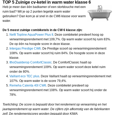
TOP 5 Zuinige cv-ketel in warm water klasse 6
Heb je meer dan één badkamer of een stortdouche met een
ruim bad? Wil je op 2 punten tegelijk warm water
gebruiken? Dan kom je al snel in de CW6 klasse voor warm
water.
De 5 meest zuinige combiketels in de CW 6 klasse zijn:
Nefit Topline AquaPower Plus II
. Deze combiketel presteert hoog op
verwarmingsrendement met 109,7%. Op warm water scoort hij ruim 83%.
De op één na hoogste score in deze klasse.
Intergas Prestige CW6
. De Prestige scoort op verwarmingsrendement
108%. Op warm water scoort hij ruim 84%. De hoogste score in deze
klasse.
IthoDaalderop ComfortClassic
. De ComfortClassic haalt op
verwarmingsrendement 109%. Op warm water scoort deze ketel ruim
onder de 80%.
Vaillant eco TEC plus
. Deze Vaillant haalt op verwarmingsrendement met
107%. Op warm water is de score 79,4%.
Remeha Calenta 40l CW6
. Deze combiketel presteert op
verwarmingsrendement met 108%. Op warm water scoort hij onder de
78%.
Toelichting: De score is bepaald door het rendement op verwarming en het
jaartaprendement op warm water. De cijfers zijn afkomstig van de fabrikanten
zelf. De rendementscores worden bepaald door KIWA.