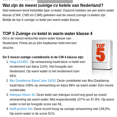
Wat zijn de meest zuinige cv ketels van Nederland?
Niet iedereen kiest hetzelfde type cv-ketel. Daarom hebben we per warm water
klasse (CW4, CW5 en CW6) gekeken wat de meest zuinige cv-ketels zijn.
Bekijk de top 5 zuinige cv-ketel per warm water klasse.
TOP 5 Zuinige cv-ketel in warm water klasse 4
Dit is de meest verkochte warm water klasse van
Nederland. Prima als je één badkamer hebt met een
douche.
De 5 meest zuinige combiketels in de CW 4 klasse zijn:
Atag A244EC
. Op verwarming haalt deze cv ketel een
rendement van bijna 110%. Het hoogste van
Nederland. Op warm water is het rendement ruim
95%.
Itho Daalderop BaseCube 24/30
. Deze combiketel van Itho-Daalderop
haalt bijna 108% op verwarming en bijna 98% op warm water. Een mooie
combinatie.
Intergas Hreco 30
. Deze ketel van Intergas scoort erg goed op zowel
verwarming als warm water. Met respectievelijk 107% en 97,9%. Op warm
water is het de hoogste score van NL.
Nefit proline Nxt
. Deze scoort hoog op zuinige verwarming met 108,8%.
Op warm water is de score 91%.