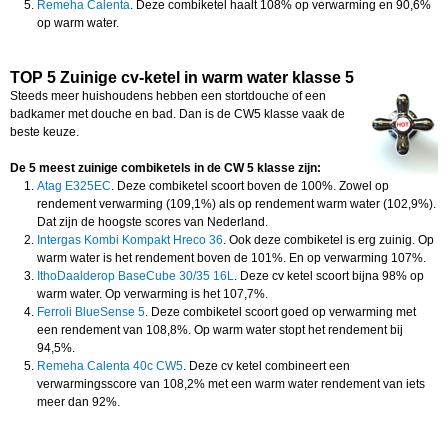
Remeha Calenta
. Deze combiketel haalt 108% op verwarming en 90,6%
op warm water.
TOP 5 Zuinige cv-ketel in warm water klasse 5
Steeds meer huishoudens hebben een stortdouche of een
badkamer met douche en bad. Dan is de CW5 klasse vaak de
beste keuze.
De 5 meest zuinige combiketels in de CW 5 klasse zijn:
Atag E325EC
. Deze combiketel scoort boven de 100%. Zowel op
rendement verwarming (109,1%) als op rendement warm water (102,9%).
Dat zijn de hoogste scores van Nederland.
Intergas Kombi Kompakt Hreco 36
. Ook deze combiketel is erg zuinig. Op
warm water is het rendement boven de 101%. En op verwarming 107%.
IthoDaalderop BaseCube 30/35 16L
. Deze cv ketel scoort bijna 98% op
warm water. Op verwarming is het 107,7%.
Ferroli BlueSense 5
. Deze combiketel scoort goed op verwarming met
een rendement van 108,8%. Op warm water stopt het rendement bij
94,5%.
Remeha Calenta 40c CW5
. Deze cv ketel combineert een
verwarmingsscore van 108,2% met een warm water rendement van iets
meer dan 92%.