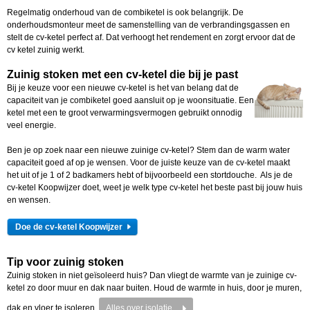
Regelmatig onderhoud van de combiketel is ook belangrijk. De
onderhoudsmonteur meet de samenstelling van de verbrandingsgassen en
stelt de cv-ketel perfect af. Dat verhoogt het rendement en zorgt ervoor dat de
cv ketel zuinig werkt.
Zuinig stoken met een cv-ketel die bij je past
Bij je keuze voor een nieuwe cv-ketel is het van belang dat de
capaciteit van je combiketel goed aansluit op je woonsituatie. Een
ketel met een te groot verwarmingsvermogen gebruikt onnodig
veel energie.
Ben je op zoek naar een nieuwe zuinige cv-ketel? Stem dan de warm water
capaciteit goed af op je wensen. Voor de juiste keuze van de cv-ketel maakt
het uit of je 1 of 2 badkamers hebt of bijvoorbeeld een stortdouche. Als je de
cv-ketel Koopwijzer doet, weet je welk type cv-ketel het beste past bij jouw huis
en wensen.
Doe de cv-ketel Koopwijzer
Tip voor zuinig stoken
Zuinig stoken in niet geïsoleerd huis? Dan vliegt de warmte van je zuinige cv-
ketel zo door muur en dak naar buiten. Houd de warmte in huis, door je muren,
dak en vloer te isoleren.
Alles over isolatie