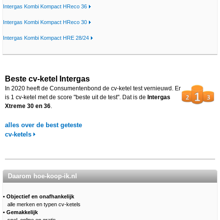
Intergas Kombi Kompact HReco 36
Intergas Kombi Kompact HReco 30
Intergas Kombi Kompact HRE 28/24
Beste cv-ketel Intergas
In 2020 heeft de Consumentenbond de cv-ketel test vernieuwd. Er
is 1 cv-ketel met de score "beste uit de test". Dat is de
Intergas
Xtreme 30 en 36
.
alles over de best geteste
cv-ketels
Daarom hoe-koop-ik.nl
• Objectief en onafhankelijk
alle merken en typen cv-ketels
• Gemakkelijk