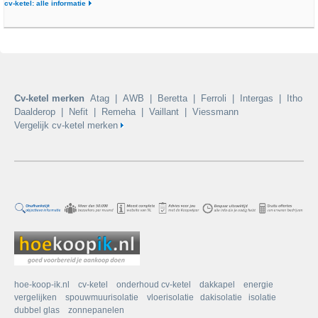
cv-ketel: alle informatie
Cv-ketel merken
Atag
|
AWB
|
Beretta
|
Ferroli
|
Intergas
|
Itho
Daalderop
|
Nefit
|
Remeha
|
Vaillant
|
Viessmann
Vergelijk cv-ketel merken
hoe-koop-ik.nl
cv-ketel
onderhoud cv-ketel
dakkapel
energie
vergelijken
spouwmuurisolatie
vloerisolatie
dakisolatie
isolatie
dubbel glas
zonnepanelen