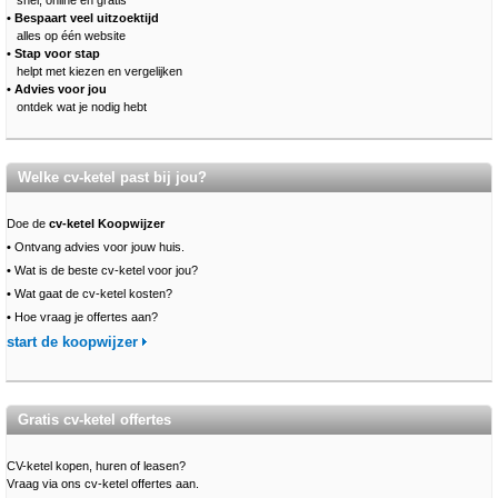
snel, online en gratis
• Bespaart veel uitzoektijd
alles op één website
• Stap voor stap
helpt met kiezen en vergelijken
• Advies voor jou
ontdek wat je nodig hebt
Welke cv-ketel past bij jou?
Doe de
cv-ketel Koopwijzer
•
Ontvang advies voor jouw huis.
•
Wat is de beste cv-ketel voor jou?
•
Wat gaat de cv-ketel kosten?
•
Hoe vraag je offertes aan?
start de koopwijzer
Gratis cv-ketel offertes
CV-ketel kopen, huren of leasen?
Vraag via ons cv-ketel offertes aan.