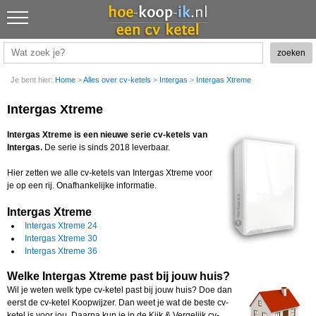
Je bent hier:
Home
>
Alles over cv-ketels
>
Intergas
>
Intergas Xtreme
Intergas Xtreme
Intergas Xtreme
is een nieuwe serie cv-ketels van
Intergas.
De serie is sinds 2018 leverbaar.
Hier zetten we alle cv-ketels van Intergas Xtreme voor
je op een rij. Onafhankelijke informatie.
Intergas Xtreme
Intergas Xtreme 24
Intergas Xtreme 30
Intergas Xtreme 36
Welke Intergas Xtreme past bij jouw huis?
Wil je weten welk type cv-ketel past bij jouw huis? Doe dan
eerst de cv-ketel Koopwijzer. Dan weet je wat de beste cv-
ketel is voor jou. Daarna kun je in de Kijk & Vergelijk cv-