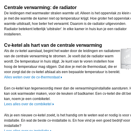
Centrale verwarming: de radiator
De leidingen met warmwater stralen warmte uit. Alleen is het oppervlak zo klein 
je met die warmte de kamer niet op temperatuur krijgt. Hoe groter het oppervlak 
warmte uitstraalt, hoe beter het verwarmt. Daarom is de radiator uitgevonden.
Radiator betekent letterlijk 'uitstraler'. In elke kamer in huis kun je een radiator
installeren.
Cv-ketel als hart van de centrale verwarming
Als de cv-ketel aanslaat, begint het water door de leidingen en radiatoren
van de centrale verwarming te stromen. Je voelt dat de radiator warm
wordt. De temperatuur in huis stijgt. Je kunt van te voren instellen hoe
hoog de temperatuur mag stijgen. Dat doe je met de thermostaat, die er
voor zorgt dat de cv-ketel afslaat als een bepaalde temperatuur is bereikt.
Alles weten over de cv-thermostaat
Een cv-ketel kan tegenwoordig meer dan de verwarmingsinstallatie aansturen. H
kan ook warmwater maken, voor de keuken of badkamer. Een cv-ketel die dit be
kan, noem je een combiketel.
Lees alles over de combiketel
Als je een nieuwe cv-ketel zoekt, is het handig om te weten wat er nodig is voor 
installatie. En wat de beste cv-installatie is. En hoe vind je een goed bedrijf voor
installatie?