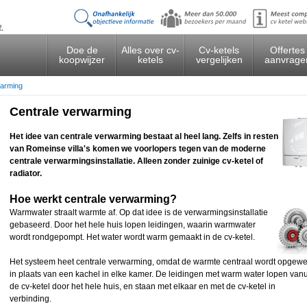
t.
Doe de
Alles over cv-
Cv-ketels
Offertes
koopwijzer
ketels
vergelijken
aanvrage
warming
Centrale verwarming
Het idee van centrale verwarming bestaat al heel lang. Zelfs in resten
van Romeinse villa's komen we voorlopers tegen van de moderne
centrale verwarmingsinstallatie. Alleen zonder zuinige cv-ketel of
radiator.
Hoe werkt centrale verwarming?
Warmwater straalt warmte af. Op dat idee is de verwarmingsinstallatie
gebaseerd. Door het hele huis lopen leidingen, waarin warmwater
wordt rondgepompt. Het water wordt warm gemaakt in de cv-ketel.
Het systeem heet centrale verwarming, omdat de warmte centraal wordt opgewe
in plaats van een kachel in elke kamer. De leidingen met warm water lopen vanu
de cv-ketel door het hele huis, en staan met elkaar en met de cv-ketel in
verbinding.