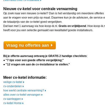
Lees alles over cv-installatie
Nieuwe cv-ketel voor centrale verwarming
Op zoek naar een nieuwe cv-ketel? Dan is het verstandig om meerdere offertes
aan te vragen voor een prijs op maat. Daarmee kun je de adviezen, de service 
de totaalprijs van de cv-ketel goed vergelijken.
Dat kan met 1 aanvraag via hoe-koop-ik.nl.
Gratis en vrijblijvend
. Hoe-koop-ik.n
heeft voor jou een selectie gemaakt van kwalitatief goede installateurs.
Vraag nu offertes aan
Bij je offerte-aanvraag ontvang je
GRATIS 2 handige checklists
:
●
''7 tips voor een goede offerte vergelijking;''
●
''12 vragen om aan de cv-installateur te stellen."
Meer cv-ketel informatie:
veilige cv-ketel
cv-onderdelen
hoe werkt centrale verwarming?
alles over cv-ketel vervangen
cv-aanleggen
cv-ketel Home