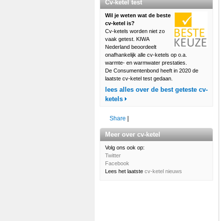
Cv-ketel test
Wil je weten wat de beste
cv-ketel is?
Cv-ketels worden niet zo
vaak getest. KIWA
Nederland beoordeelt
onafhankelijk alle cv-ketels op o.a.
warmte- en warmwater prestaties.
De Consumentenbond heeft in 2020 de
laatste cv-ketel test gedaan.
lees alles over de best geteste cv-
ketels
Share
|
Meer over cv-ketel
Volg ons ook op:
Twitter
Facebook
Lees het laatste
cv-ketel nieuws