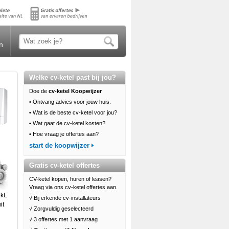
n
Welke cv-ketel past bij jou?
Doe de
cv-ketel Koopwijzer
•
Ontvang advies voor jouw huis.
•
Wat is de beste cv-ketel voor jou?
•
Wat gaat de cv-ketel kosten?
•
Hoe vraag je offertes aan?
start de koopwijzer
Gratis cv-ketel offertes
CV-ketel kopen, huren of leasen?
Vraag via ons cv-ketel offertes aan.
kt,
√ Bij erkende cv-installateurs
it
√ Zorgvuldig geselecteerd
√ 3 offertes met 1 aanvraag