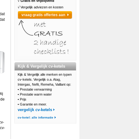
√
Gratis en vrijblijvend
√ Vergelijk adviezen en kosten
dat
vraag gratis offertes aan
dat
Kijk & Vergelijk cv-ketels
Kijk & Vergelijk alle merken en typen
cv-ketels. Vergelijk o.a. Atag,
Intergas, Nefit, Remeha, Vaillant op:
•
Prestatie verwarming
ij
•
Prestatie warm water
ide
•
Prijs
•
Garantie en meer.
vergelijk cv-ketels
cv-ketel: alle informatie
cv-
 cv-