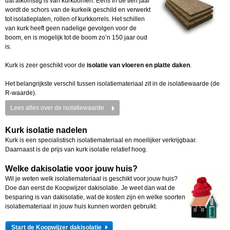
dat afkomstig is van kurkbomen. Eens in de tien jaar
wordt de schors van de kurkeik geschild en verwerkt
tot isolatieplaten, rollen of kurkkorrels. Het schillen
van kurk heeft geen nadelige gevolgen voor de
boom, en is mogelijk tot de boom zo’n 150 jaar oud
is.
Kurk is zeer geschikt voor de
isolatie van vloeren en platte daken
.
Het belangrijkste verschil tussen isolatiemateriaal zit in de isolatiewaarde (de
R-waarde).
Lees alles over de isolatiewaarde
Kurk isolatie nadelen
Kurk is een specialistisch isolatiemateriaal en moeilijker verkrijgbaar.
Daarnaast is de prijs van kurk isolatie relatief hoog.
Welke dakisolatie voor jouw huis?
Wil je weten welk isolatiemateriaal is geschikt voor jouw huis?
Doe dan eerst de Koopwijzer dakisolatie. Je weet dan wat de
besparing is van dakisolatie, wat de kosten zijn en welke soorten
isolatiemateriaal in jouw huis kunnen worden gebruikt.
Start de Koopwijzer dakisolatie