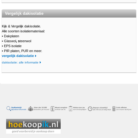
Vergelijk dakisolatie
Kijk & Vergelijk dakisolatie.
Alle soorten isolatiemateriaal:
•
Dakplaten
•
Glaswol
, s
teenwol
•
EPS isolatie
•
PIR platen, PUR en meer.
vergelijk dakisolatie
dakisolatie: alle informatie