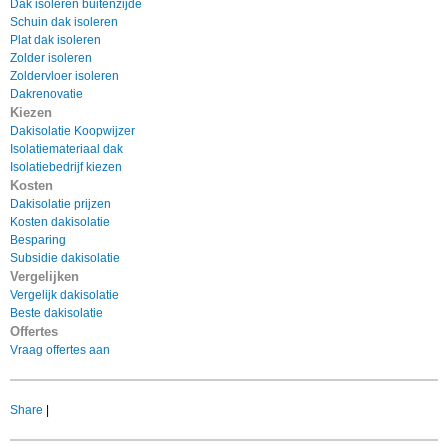
Dak isoleren buitenzijde
Schuin dak isoleren
Plat dak isoleren
Zolder isoleren
Zoldervloer isoleren
Dakrenovatie
Kiezen
Dakisolatie Koopwijzer
Isolatiemateriaal dak
Isolatiebedrijf kiezen
Kosten
Dakisolatie prijzen
Kosten dakisolatie
Besparing
Subsidie dakisolatie
Vergelijken
Vergelijk dakisolatie
Beste dakisolatie
Offertes
Vraag offertes aan
Share
|