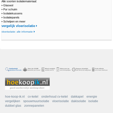
Alle soorten isolatiemateriaal:
•
Glaswol
•
Pur schuim
•
Isolatiekussens
•
Isolatieparels
•
Schelpen en meer
vergelijk vloerisolatie
vloerisolatie: alle informatie
hoe-koop-ik.nl
cv-ketel
onderhoud cv-ketel
dakkapel
energie
vergelijken
spouwmuurisolatie
vloerisolatie
dakisolatie
isolatie
dubbel glas
zonnepanelen