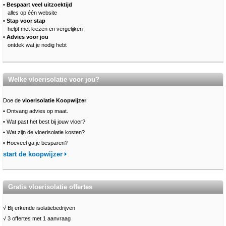
• Bespaart veel uitzoektijd
alles op één website
• Stap voor stap
helpt met kiezen en vergelijken
• Advies voor jou
ontdek wat je nodig hebt
Welke vloerisolatie voor jou?
Doe de
vloerisolatie Koopwijzer
•
Ontvang advies op maat.
•
Wat past het best bij jouw vloer?
•
Wat zijn de vloerisolatie kosten?
•
Hoeveel ga je besparen?
start de koopwijzer
Gratis vloerisolatie offertes
√ Bij erkende isolatiebedrijven
√ 3 offertes met 1 aanvraag