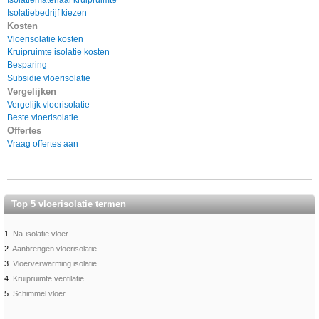
Isolatiemateriaal kruipruimte
Isolatiebedrijf kiezen
Kosten
Vloerisolatie kosten
Kruipruimte isolatie kosten
Besparing
Subsidie vloerisolatie
Vergelijken
Vergelijk vloerisolatie
Beste vloerisolatie
Offertes
Vraag offertes aan
Top 5 vloerisolatie termen
1.
Na-isolatie vloer
2.
Aanbrengen vloerisolatie
3.
Vloerverwarming isolatie
4.
Kruipruimte ventilatie
5.
Schimmel vloer