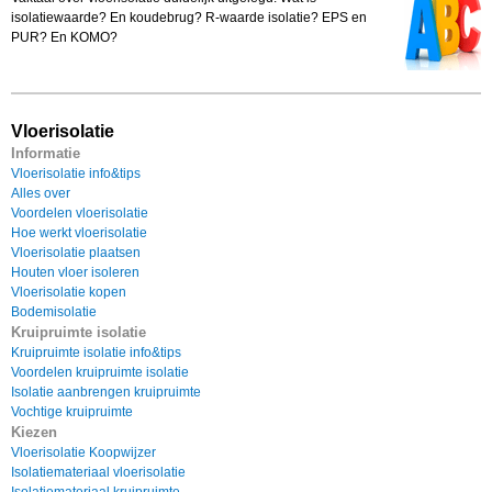
isolatiewaarde? En koudebrug? R-waarde isolatie? EPS en
PUR? En KOMO?
Vloerisolatie
Informatie
Vloerisolatie info&tips
Alles over
Voordelen vloerisolatie
Hoe werkt vloerisolatie
Vloerisolatie plaatsen
Houten vloer isoleren
Vloerisolatie kopen
Bodemisolatie
Kruipruimte isolatie
Kruipruimte isolatie info&tips
Voordelen kruipruimte isolatie
Isolatie aanbrengen kruipruimte
Vochtige kruipruimte
Kiezen
Vloerisolatie Koopwijzer
Isolatiemateriaal vloerisolatie