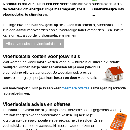
Normaal is dat 21%. Dit is ook een soort subsidie van
de overheid om energiezuinige maatregelen, zoals
vloerisolatie, te stimuleren.
Het lage btw-tarief van 9% geldt op de kosten van arbeid bij vloerisolatie. Er
zijn een aantal voorwaarden aan dit voordelige tarief verbonden. Een unieke
kans om extra voordelig vloerisolatie te nemen.
Alles over subsidie vloerisolatie
Vloerisolatie kosten voor jouw huis
Wat worden de vloerisolatie kosten voor jouw huis? Is er subsidie? Isolatie
bedrijven kunnen het je
precies vertellen als je voor jouw huis
vloerisolatie offertes aanvraagt. Je weet dan ook precies
hoeveel energie je per jaar kunt besparen door vloerisolatie.
Via hoe-koop-ik.nl kun je in een keer
meerdere offertes
aanvragen bij erkende
isolatiebedrijven.
Vloerisolatie advies en offertes
De isolatie adviseur die bij je langs komt, verzamelt eerst gegevens voor hij
iets kan zeggen over
de vloerisolatie kosten. Hij bekijkt je
kruipruimte (de staat, hoogte en bereikbaarheid) en vloer. Zijn er
vochtplekken die eerst aangepakt moeten worden? Zijn er