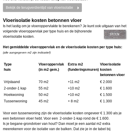
Bekijk de terugverdientijd van vloerisolatie
Vloerisolatie kosten betonnen vloer
Is het lastig om je vloeroppervlakte te berekenen? Je kunt ook uitgaan van het
volgende
vloeroppervlak per type huis en de bijhorende
vloerisolatie kosten.
Het gemiddelde vloeroppervlak en de vloerisolatie kosten per type huis:
(alle aangegeven m2 zijn indicatief)
Type
Vloeroppervlak
Extra m2
Vloerisolatie
huis
(in m2 gem.)
(funderingsmuren)
kosten
betonnen vloer
Vrijstaand
70 m2
+11 m2
€ 2.000
2-onder-1 kap
55 m2
+10 m2
€ 1.600
Hoekwoning
50 m2
+10 m2
€ 1.500
Tussenwoning
45 m2
+ 8 m2
€ 1.300
Voor een tussenwoning zijn de vloerisolatie kosten ongeveer € 1.300 als je
een betonnen vloer hebt. Voor een 2-onder-1-kap rond de € 1.600.
Is je begane-grondvloer van hout? Dan moet je een aantal m2 extra
meerekenen voor de isolatie van de balken. Dat zie je in de tabel bij