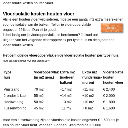
vloerisolatie kosten houten vloer.
Vloerisolatie kosten houten vloer
Als je een houten vloer wilt isoleren, moet je een aantal m2 extra meerekenen
voor de isolatie van
de balken. Tel bij je vloeroppervlakte
ongeveer 25% op. Dan zit je goed.
Is het lastig om je vloeroppervlakte te berekenen? Je kunt ook
uitgaan van het volgende vloeroppervlak per type huis en de bijhorende
vloerisolatie kosten.
Het gemiddelde vloeroppervlak en de vloerisolatie kosten per type huis:
(alle aangegeven m2 zijn indicatief)
Type
Vloeroppervlak
Extra m2
Extra m2
Vloerisolatie
huis
(in m2 gem.)
(isoleren
(funderings-
kosten
balken)
muren)
houten vloer
Vrijstaand
70 m2
+17 m2
+11 m2
€ 2.400
2-onder-1 kap
55 m2
+14 m2
+10 m2
€ 2.000
Hoekwoning
50 m2
+13 m2
+10 m2
€ 1.800
Tussenwoning
45 m2
+11 m2
+ 8 m2
€ 1.600
Voor een tussenwoning zijn de vloerisolatie kosten ongeveer € 1.600 als je
een houten vloer hebt. Voor een 2-onder-1-kap rond de € 2.000.