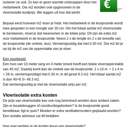
isoleren ze ook. Zo kan er geen warmte ontsnappen door het
metselwerk. Die m2 worden ook opgenomen in de
vloerisolatie kostprijs. We leggen uit hoe dat werkt:
Bepaal eerst hoeveel m2 vloer je hebt. Het metselwerk in de kruipruimte wordt
mee gespoten in een hoogte van 30 cm. Om het totaal aantal m2 vloerisolatie
te berekenen, moet je dat meenemen in de totale prijs. Dit zijn de extra m2
voor metselwerk in de kruipruimte. Neem 2 x de lengte en 2 x de breedte van
de kruipruimte (de omtrek, dus). Vermenigvuldig dat met 0.30 m2. Die m2 tel je
op bij de m2 van de oppervlakte van je vloer.
Een voorbeeld:
Een huis van 10 meter lang en 4 meter breed heeft een totale vloeroppervlakte
van 40 m2. Daarbij komt dan de omtrek van de kruipruimte: 2 x 10 m + 2 x 4 m
= 28 m, vermenigvuldigd met 0.30 m. In dit geval 8.3 m2. Het totaal aantal m2
is dan 40+8.3= 48.3 m2.
Dat vermenigvuldig je met de vloerisolatie prijs per m2.
Vloerisolatie extra kosten
De prijs van vloerisolatie kan ook nog beïnvloed worden door andere zaken.
Zijn er koudebruggen of constructiegebreken? Is de kruipruimte goed
bereikbaar, ligt er puin? Moeten er extra ventilatieroosters geplaatst worden?
Een isolatie adviseur zal dit bekijken.
Hoe snel verdien je de kosten terug van vloerisolatie?