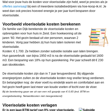
Wat voor jouw huis de kosten voor vloerisolatie zijn hebt, weet je precies als je
offertes aanvraagt
bij een of meerdere isolatiebedrijven via hoe-koop-ik.nl. Je
weet dan ook precies hoeveel energie je per jaar kunt besparen door
vloerisolatie.
Voorbeeld vloerisolatie kosten berekenen
De familie van Dijk berekende de vloerisolatie kosten en
opbrengsten voor hun huis in Zeist. Een hoekwoning uit de
jaren ’60. Het gezin bestaat uit vier personen, waarvan 2
kinderen. Vorig jaar hebben zij hun huis laten isoleren met
vloerisolatie.
Kosten: € 1.700. Ze hebben zonder subsidie isolatie aan laten brengen.
Hun gasverbruik van bijna 1950 m3 is na de vloerisolatie gedaald tot 1600
m3. Een besparing van 18% op hun gasrekening. Per jaar scheelt dit € 230
aan stookkosten.
De vloerisolatie kosten zijn dan in 7 jaar terugverdiend. Bij stijgende
energieprijzen zullen ze de vloerisolatie kosten nog sneller terug verdienen.
En belangrijker nog: de vloer voelt nu eindelijk warm en comfortabel aan en
het gezin heeft geen last meer van koude voeten of tocht over de vloer.
Bij de berekening gaan we uit van een m3 gasprijs van € 0,65 (incl. BTW en
energiebelasting. Netwerkkosten niet meegerekend)
Vloerisolatie kosten verlagen
Er is een laag BTW-tarief van 9% voor vloerisolatie.