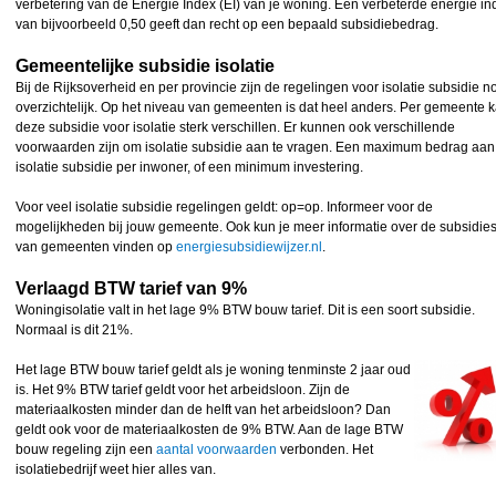
verbetering van de Energie Index (EI) van je woning. Een verbeterde energie in
van bijvoorbeeld 0,50 geeft dan recht op een bepaald subsidiebedrag.
Gemeentelijke subsidie isolatie
Bij de Rijksoverheid en per provincie zijn de regelingen voor isolatie subsidie n
overzichtelijk. Op het niveau van gemeenten is dat heel anders. Per gemeente 
deze subsidie voor isolatie sterk verschillen. Er kunnen ook verschillende
voorwaarden zijn om isolatie subsidie aan te vragen. Een maximum bedrag aan
isolatie subsidie per inwoner, of een minimum investering.
Voor veel isolatie subsidie regelingen geldt: op=op. Informeer voor de
mogelijkheden bij jouw gemeente. Ook kun je meer informatie over de subsidie
van gemeenten vinden op
energiesubsidiewijzer.nl
.
Verlaagd BTW tarief van 9%
Woningisolatie valt in het lage 9% BTW bouw tarief. Dit is een soort subsidie.
Normaal is dit 21%.
Het lage BTW bouw tarief geldt als je woning tenminste 2 jaar oud
is. Het 9% BTW tarief geldt voor het arbeidsloon. Zijn de
materiaalkosten minder dan de helft van het arbeidsloon? Dan
geldt ook voor de materiaalkosten de 9% BTW. Aan de lage BTW
bouw regeling zijn een
aantal voorwaarden
verbonden. Het
isolatiebedrijf weet hier alles van.