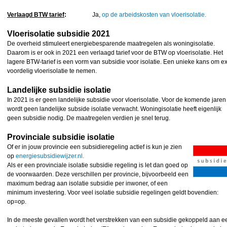
Verlaagd BTW tarief
:
Ja,
op de arbeidskosten van vloerisolatie.
Vloerisolatie subsidie 2021
De overheid stimuleert energiebesparende maatregelen als woningisolatie.
Daarom is er ook in 2021 een verlaagd tarief voor de BTW op vloerisolatie. Het
lagere BTW-tarief is een vorm van subsidie voor isolatie. Een unieke kans om ex
voordelig vloerisolatie te nemen.
Landelijke subsidie isolatie
In 2021 is er geen landelijke subsidie voor vloerisolatie. Voor de komende jaren
wordt geen landelijke subside isolatie verwacht. Woningisolatie heeft eigenlijk
geen subsidie nodig. De maatregelen verdien je snel terug.
Provinciale subsidie isolatie
Of er in jouw provincie een subsidieregeling actief is kun je zien
op
energiesubsidiewijzer.nl.
Als er een provinciale isolatie subsidie regeling is let dan goed op
de voorwaarden. Deze verschillen per provincie, bijvoorbeeld een
maximum bedrag aan isolatie subsidie per inwoner, of een
minimum investering. Voor veel isolatie subsidie regelingen geldt bovendien:
op=op.
In de meeste gevallen wordt het verstrekken van een subsidie gekoppeld aan e