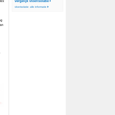
vergelijk vloerisolatie
dex
vloerisolatie: alle informatie
og
kan
s