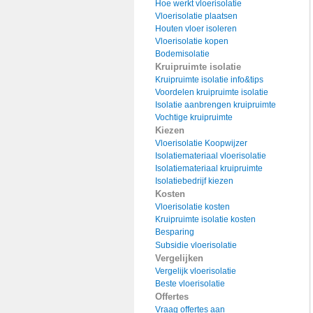
Hoe werkt vloerisolatie
Vloerisolatie plaatsen
Houten vloer isoleren
Vloerisolatie kopen
Bodemisolatie
Kruipruimte isolatie
Kruipruimte isolatie info&tips
Voordelen kruipruimte isolatie
Isolatie aanbrengen kruipruimte
Vochtige kruipruimte
Kiezen
Vloerisolatie Koopwijzer
Isolatiemateriaal vloerisolatie
Isolatiemateriaal kruipruimte
Isolatiebedrijf kiezen
Kosten
Vloerisolatie kosten
Kruipruimte isolatie kosten
Besparing
Subsidie vloerisolatie
Vergelijken
Vergelijk vloerisolatie
Beste vloerisolatie
Offertes
Vraag offertes aan