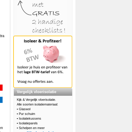
tra
Vergelijk vloerisolatie
Kijk & Vergelijk vloerisolatie.
Alle soorten isolatiemateriaal:
•
Glaswol
•
Pur schuim
•
Isolatiekussens
•
Isolatieparels
en
•
Schelpen en meer