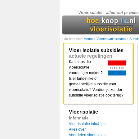
Vloerisolatie - alles wat je weten
Je bent hier:
Home
>
Vloerisolatie kosten
>
Subsid
Vloer isolatie subsidies
actuele regelingen
Kan subsidie
vloerisolatie
voordeliger maken?
Is er landelijke of
gemeentelijke subsidie voor
vloerisolatie? Verdien je zonder
subsidie vloerisolatie ook terug?
Vloerisolatie
Informatie
Vloerisolatie info&tips
Alles over
Voordelen vloerisolatie