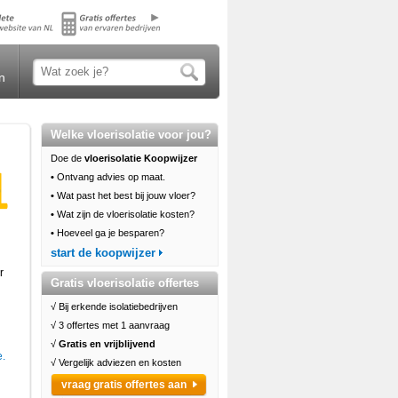
n
Welke vloerisolatie voor jou?
Doe de
vloerisolatie Koopwijzer
•
Ontvang advies op maat.
•
Wat past het best bij jouw vloer?
•
Wat zijn de vloerisolatie kosten?
•
Hoeveel ga je besparen?
start de koopwijzer
r
Gratis vloerisolatie offertes
√ Bij erkende isolatiebedrijven
√ 3 offertes met 1 aanvraag
√
Gratis en vrijblijvend
e.
√ Vergelijk adviezen en kosten
vraag gratis offertes aan