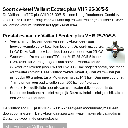
Soort cv-ketel Vaillant Ecotec plus VHR 25-30/5-5
De Vaillant ecoTEC plus VHR 25-30/5-5 is een Hoog Rendement Combi cv-
ketel. Deze HR ketel zorgt voor verwarming en warmwater (combiketel). Deze
Vaillant cv-ketel valt binnen het
type 24kW CW4
.
Prestaties van de Vaillant Ecotec plus VHR 25-30/5-5
Verwarming: Het vermogen van een cv-ketel geeft aan
hoeveel warmte de cv-ketel kan leveren. Dit wordt uitgedrukt
in kW. Deze Vaillant cv-ketel heeft een vermogen van 25 kW.
Warmwater: De Vaillant ecoTEC plus VHR 25-30/5-5 is een
CW4 ketel. Dit vermogen geeft aan hoeveel warmwater de
cv-ketel kan leveren (van CW1 tot CW6++). Hoe hoger dit getal, hoe meer
warmwater comfort.
Deze Vaillant cv-ketel levert 8,6 liter warmwater per
minuut bij 60 graden. En bij 40 graden is dat 14,3 liter. Daarmee duurt het
7 minuten om een bad te vullen van 100 liter op 40 graden.
Gebruik: Het gelijktijdig gebruik van warmwater (bijvoorbeeld in de
keuken en badkamer) is niet mogelijk. Deze cv-ketel is niet geschikt als je
een 2e badkamer hebt.
De Vaillant ecoTEC plus VHR 25-30/5-5 heeft geen voorraadvat, maar een
doorstroomsysteem. De cv-ketel gaat pas warmwater maken als dat nodig is.
Dat scheelt veel in de
energiekosten.
Alles weten over Vaillant cv-ketels