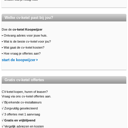
Welke cv-ketel past bij jou?
Doe de
cv-ketel Koopwijzer
•
Ontvang advies voor jouw huis.
•
Wat is de beste cv-ketel voor jou?
•
Wat gaat de cv-ketel kosten?
•
Hoe vraag je offertes aan?
start de koopwijzer
Gratis cv-ketel offertes
CV-ketel kopen, huren of leasen?
Vraag via ons cv-ketel offertes aan.
√ Bij erkende cv-installateurs
√ Zorgvuldig geselecteerd
√ 3 offertes met 1 aanvraag
√
Gratis en vrijblijvend
√ Vergelijk adviezen en kosten