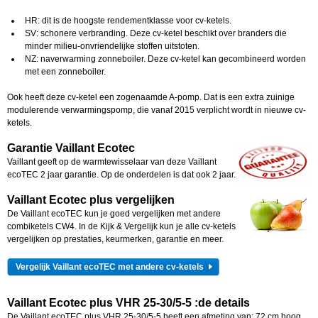
HR: dit is de hoogste rendementklasse voor cv-ketels.
SV: schonere verbranding. Deze cv-ketel beschikt over branders die
minder milieu-onvriendelijke stoffen uitstoten.
NZ: naverwarming zonneboiler. Deze cv-ketel kan gecombineerd worden
met een zonneboiler.
Ook heeft deze cv-ketel een zogenaamde A-pomp. Dat is een extra zuinige
modulerende verwarmingspomp, die vanaf 2015 verplicht wordt in nieuwe cv-
ketels.
Garantie Vaillant Ecotec
Vaillant geeft op de warmtewisselaar van deze Vaillant
ecoTEC 2 jaar garantie. Op de onderdelen is dat ook 2 jaar.
Vaillant Ecotec plus vergelijken
De Vaillant ecoTEC kun je goed vergelijken met andere
combiketels CW4. In de Kijk & Vergelijk kun je alle cv-ketels
vergelijken op prestaties, keurmerken, garantie en meer.
Vergelijk Vaillant ecoTEC met andere cv-ketels
Vaillant Ecotec plus VHR 25-30/5-5
:de details
De Vaillant ecoTEC plus VHR 25-30/5-5
heeft een afmeting van: 72 cm hoog,