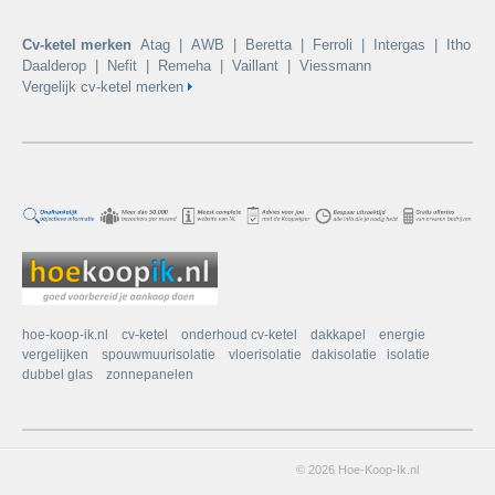
Cv-ketel merken
Atag
|
AWB
|
Beretta
|
Ferroli
|
Intergas
|
Itho
Daalderop
|
Nefit
|
Remeha
|
Vaillant
|
Viessmann
Vergelijk cv-ketel merken
hoe-koop-ik.nl
cv-ketel
onderhoud cv-ketel
dakkapel
energie
vergelijken
spouwmuurisolatie
vloerisolatie
dakisolatie
isolatie
dubbel glas
zonnepanelen
© 2026 Hoe-Koop-Ik.nl