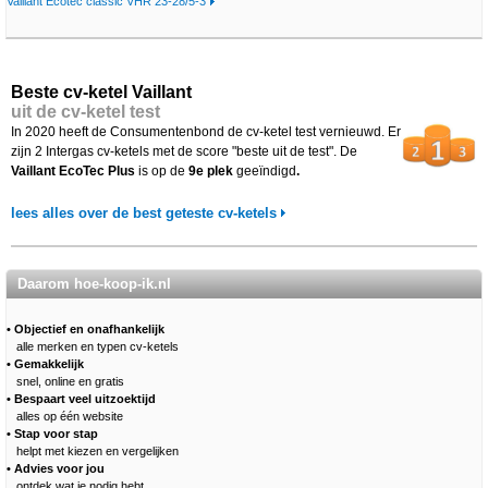
Vaillant Ecotec classic VHR 23-28/5-3
Beste cv-ketel Vaillant
uit de cv-ketel test
In 2020 heeft de Consumentenbond de cv-ketel test vernieuwd. Er
zijn 2 Intergas cv-ketels met de score "beste uit de test". De
Vaillant EcoTec Plus
is op de
9e plek
geeïndigd
.
lees alles over de best geteste cv-ketels
Daarom hoe-koop-ik.nl
• Objectief en onafhankelijk
alle merken en typen cv-ketels
• Gemakkelijk
snel, online en gratis
• Bespaart veel uitzoektijd
alles op één website
• Stap voor stap
helpt met kiezen en vergelijken
• Advies voor jou
ontdek wat je nodig hebt