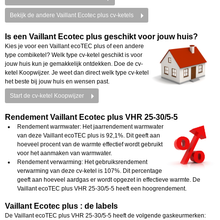
Bekijk de andere Vaillant Ecotec plus cv-ketels
Is een Vaillant Ecotec plus geschikt voor jouw huis?
Kies je voor een Vaillant ecoTEC plus of een andere
type combiketel? Welk type cv-ketel geschikt is voor
jouw huis kun je gemakkelijk ontdekken. Doe de cv-
ketel Koopwijzer. Je weet dan direct welk type cv-ketel
het beste bij jouw huis en wensen past.
Start de cv-ketel Koopwijzer
Rendement Vaillant Ecotec plus VHR 25-30/5-5
Rendement warmwater: Het jaarrendement warmwater
van deze Vaillant ecoTEC plus
is 92,1%. Dit geeft aan
hoeveel procent van de warmte effectief wordt gebruikt
voor het aanmaken van warmwater.
Rendement verwarming: Het gebruiksrendement
verwarming van deze cv-ketel is 107%. Dit percentage
geeft aan hoeveel aardgas er wordt opgezet in effectieve warmte. De
Vaillant ecoTEC plus VHR 25-30/5-5
heeft een hoogrendement.
Vaillant Ecotec plus
: de labels
De
Vaillant ecoTEC plus VHR 25-30/5-5
heeft de volgende gaskeurmerken: