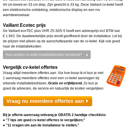
44 cm breed en 33 cm diep. Zijn gewicht is 33 kg. Deze Vaillant cv-ketel heeft
een elektronische ontsteking, elektronische display en een rvs
warmtewisselaar.
Vaillant Ecotec
prijs
De Vaillant ecoTEC plus VHR 25-30/5-5
heeft een adviesprijs incl BTW van
€ 1.943. De daadwerkelijke prijs wordt geoffreerd door de installateur. Let bij
de prijzen niet alleen op de aanschafwaarde van de cv-ketel. Kijk ook goed
naar de installatiekosten.
Hoe worden cv-ketel installatiekosten berekend?
Vergelijk cv-ketel offertes
Vraag altijd meerdere offertes aan. Via hoe-koop-ik.nl kun je met
1 aanvraag meerdere offertes voor een cv-ketel aanvragen bij
erkende installatiebedrijven
. Gratis en vrijblijvend.
Zo kun je
goed de adviezen, de service en natuurlijk de kosten vergelijken.
Vraag nu meerdere offertes aan
Bij je offerte-aanvraag ontvang je GRATIS 2 handige checklists:
● ''7 tips om goed cv-ketel offertes te vergelijken;''
● ''11 vragen om aan de installateur te stellen.''