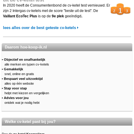
In 2020 heeft de Consumentenbond de cv-ketel test vernieuwd. Er
zijn 2 Intergas cv-ketels met de score "beste uit de test". De
Vaillant EcoTec Plus
is op de
9e plek
geeïndigd
.
lees alles over de best geteste cv-ketels
Daarom hoe-koop-ik.nl
• Objectief en onafhankelijk
alle merken en typen cv-ketels
• Gemakkelijk
snel, online en gratis
• Bespaart veel uitzoektijd
alles op één website
• Stap voor stap
helpt met kiezen en vergelijken
• Advies voor jou
ontdek wat je nodig hebt
Welke cv-ketel past bij jou?