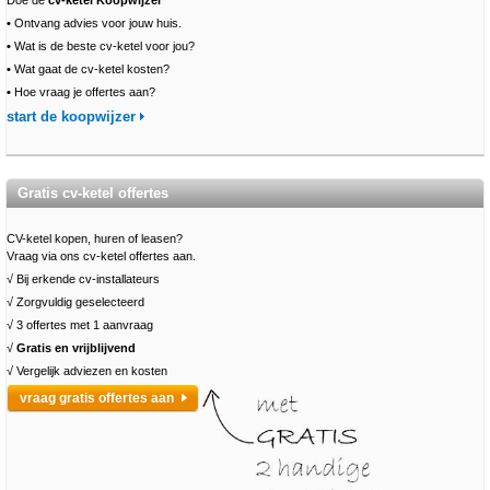
Doe de
cv-ketel Koopwijzer
•
Ontvang advies voor jouw huis.
•
Wat is de beste cv-ketel voor jou?
•
Wat gaat de cv-ketel kosten?
•
Hoe vraag je offertes aan?
start de koopwijzer
Gratis cv-ketel offertes
CV-ketel kopen, huren of leasen?
Vraag via ons cv-ketel offertes aan.
√ Bij erkende cv-installateurs
√ Zorgvuldig geselecteerd
√ 3 offertes met 1 aanvraag
√
Gratis en vrijblijvend
√ Vergelijk adviezen en kosten
vraag gratis offertes aan