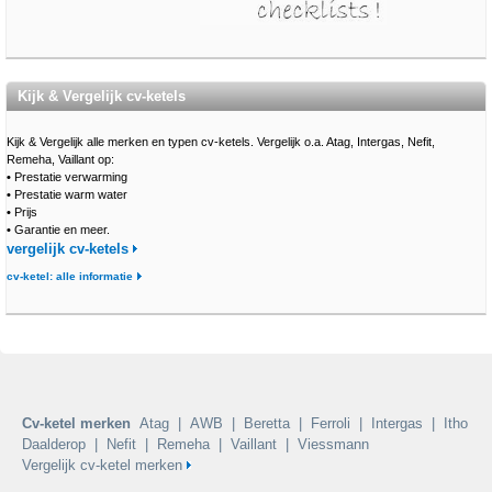
Kijk & Vergelijk cv-ketels
Kijk & Vergelijk alle merken en typen cv-ketels. Vergelijk o.a. Atag, Intergas, Nefit,
Remeha, Vaillant op:
•
Prestatie verwarming
•
Prestatie warm water
•
Prijs
•
Garantie en meer.
vergelijk cv-ketels
cv-ketel: alle informatie
Cv-ketel merken
Atag
|
AWB
|
Beretta
|
Ferroli
|
Intergas
|
Itho
Daalderop
|
Nefit
|
Remeha
|
Vaillant
|
Viessmann
Vergelijk cv-ketel merken