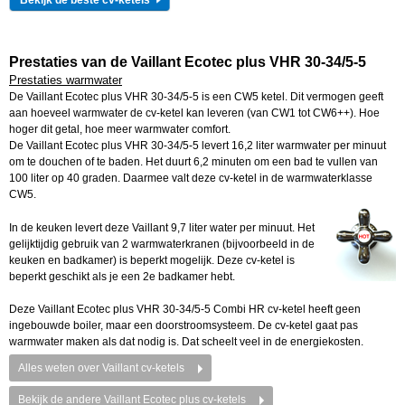
Bekijk de beste cv-ketels
Prestaties van de Vaillant Ecotec plus VHR 30-34/5-5
Prestaties warmwater
De Vaillant Ecotec plus VHR 30-34/5-5 is een CW5 ketel. Dit vermogen geeft
aan hoeveel warmwater de cv-ketel kan leveren (van CW1 tot CW6++). Hoe
hoger dit getal, hoe meer warmwater comfort.
De Vaillant Ecotec plus VHR 30-34/5-5 levert 16,2 liter warmwater per minuut
om te douchen of te baden. Het duurt 6,2 minuten om een bad te vullen van
100 liter op 40 graden. Daarmee valt deze cv-ketel in de warmwaterklasse
CW5.
In de keuken levert deze Vaillant 9,7 liter water per minuut. Het
gelijktijdig gebruik van 2 warmwaterkranen (bijvoorbeeld in de
keuken en badkamer) is beperkt mogelijk. Deze cv-ketel is
beperkt geschikt als je een 2e badkamer hebt.
Deze Vaillant Ecotec plus VHR 30-34/5-5 Combi HR cv-ketel heeft geen
ingebouwde boiler, maar een doorstroomsysteem. De cv-ketel gaat pas
warmwater maken als dat nodig is. Dat scheelt veel in de energiekosten.
Alles weten over Vaillant cv-ketels
Bekijk de andere Vaillant Ecotec plus cv-ketels