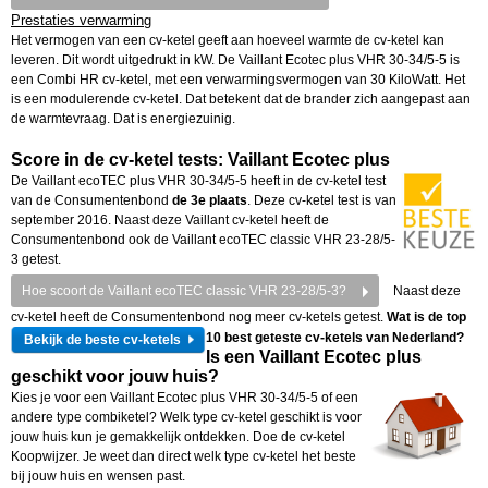
Prestaties verwarming
Het vermogen van een cv-ketel geeft aan hoeveel warmte de cv-ketel kan
leveren. Dit wordt uitgedrukt in kW. De Vaillant Ecotec plus VHR 30-34/5-5 is
een Combi HR cv-ketel, met een verwarmingsvermogen van 30 KiloWatt. Het
is een modulerende cv-ketel. Dat betekent dat de brander zich aangepast aan
de warmtevraag. Dat is energiezuinig.
Score in de cv-ketel tests: Vaillant Ecotec plus
De Vaillant ecoTEC plus VHR 30-34/5-5 heeft in de cv-ketel test
van de Consumentenbond
de 3e plaats
. Deze cv-ketel test is van
september 2016.
Naast deze Vaillant cv-ketel heeft de
Consumentenbond ook de Vaillant ecoTEC classic VHR 23-28/5-
3 getest.
Hoe scoort
de Vaillant ecoTEC classic VHR 23-28/5-3?
Naast deze
cv-ketel heeft de Consumentenbond nog meer cv-ketels getest.
Wat is de top
10 best geteste cv-ketels van Nederland?
Bekijk de beste cv-ketels
Is een Vaillant Ecotec plus
geschikt voor jouw huis?
Kies je voor een Vaillant Ecotec plus VHR 30-34/5-5 of een
andere type combiketel? Welk type cv-ketel geschikt is voor
jouw huis kun je gemakkelijk ontdekken. Doe de cv-ketel
Koopwijzer. Je weet dan direct welk type cv-ketel het beste
bij jouw huis en wensen past.