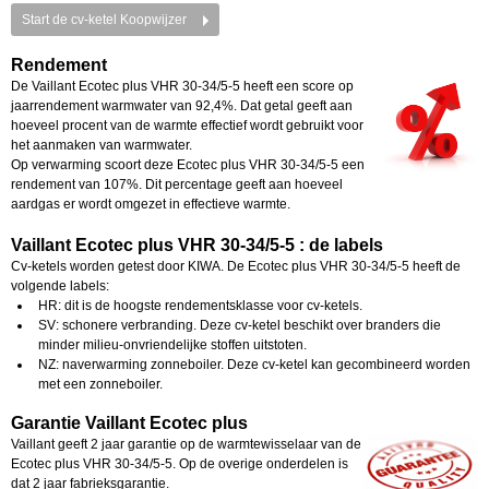
Start de cv-ketel Koopwijzer
Rendement
De Vaillant Ecotec plus VHR 30-34/5-5 heeft een score op
jaarrendement warmwater van 92,4%. Dat getal geeft aan
hoeveel procent van de warmte effectief wordt gebruikt voor
het aanmaken van warmwater.
Op verwarming scoort deze Ecotec plus VHR 30-34/5-5 een
rendement van 107%. Dit percentage geeft aan hoeveel
aardgas er wordt omgezet in effectieve warmte.
Vaillant Ecotec plus VHR 30-34/5-5 : de labels
Cv-ketels worden getest door KIWA. De Ecotec plus VHR 30-34/5-5 heeft de
volgende labels:
HR: dit is de hoogste rendementsklasse voor cv-ketels.
SV: schonere verbranding. Deze cv-ketel beschikt over branders die
minder milieu-onvriendelijke stoffen uitstoten.
NZ: naverwarming zonneboiler. Deze cv-ketel kan gecombineerd worden
met een zonneboiler.
Garantie Vaillant Ecotec plus
Vaillant geeft 2 jaar garantie op de warmtewisselaar van de
Ecotec plus VHR 30-34/5-5. Op de overige onderdelen is
dat 2 jaar fabrieksgarantie.