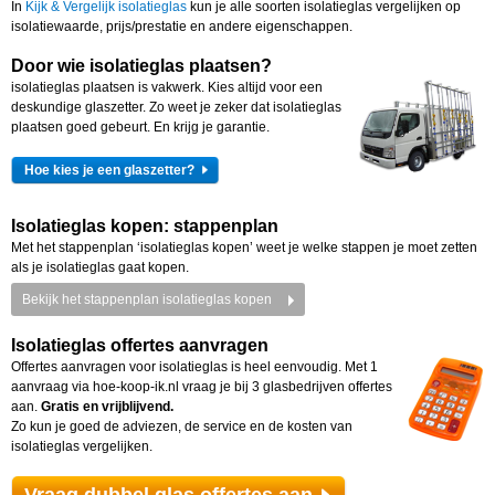
In
Kijk & Vergelijk isolatieglas
kun je alle soorten isolatieglas vergelijken op
isolatiewaarde, prijs/prestatie en andere eigenschappen.
Door wie isolatieglas plaatsen?
isolatieglas plaatsen is vakwerk. Kies altijd voor een
deskundige glaszetter. Zo weet je zeker dat isolatieglas
plaatsen goed gebeurt. En krijg je garantie.
Hoe kies je een glaszetter?
Isolatieglas kopen: stappenplan
Met het stappenplan ‘isolatieglas kopen’ weet je welke stappen je moet zetten
als je isolatieglas gaat kopen.
Bekijk het stappenplan isolatieglas kopen
Isolatieglas offertes aanvragen
Offertes aanvragen voor isolatieglas is heel eenvoudig. Met 1
aanvraag via hoe-koop-ik.nl vraag je bij 3 glasbedrijven offertes
aan.
Gratis en vrijblijvend.
Zo kun je goed de adviezen, de service en de kosten van
isolatieglas vergelijken.