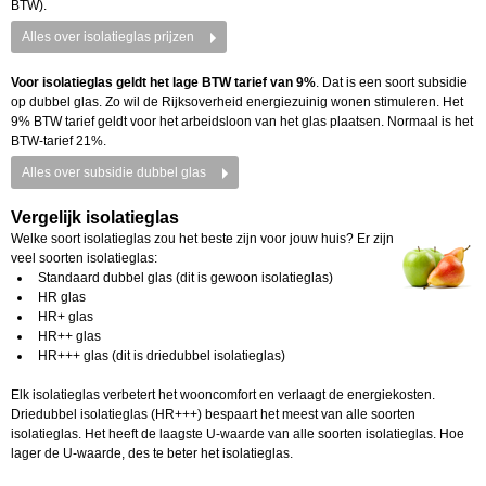
BTW).
Alles over isolatieglas prijzen
Voor isolatieglas geldt het lage BTW tarief van 9%
. Dat is een soort subsidie
op dubbel glas. Zo wil de Rijksoverheid energiezuinig wonen stimuleren. Het
9% BTW tarief geldt voor het arbeidsloon van het glas plaatsen. Normaal is het
BTW-tarief 21%.
Alles over subsidie dubbel glas
Vergelijk isolatieglas
Welke soort isolatieglas zou het beste zijn voor jouw huis? Er zijn
veel soorten isolatieglas:
Standaard dubbel glas (dit is gewoon isolatieglas)
HR glas
HR+ glas
HR++ glas
HR+++ glas (dit is driedubbel isolatieglas)
Elk isolatieglas verbetert het wooncomfort en verlaagt de energiekosten.
Driedubbel isolatieglas (HR+++) bespaart het meest van alle soorten
isolatieglas. Het heeft de laagste U-waarde van alle soorten isolatieglas. Hoe
lager de U-waarde, des te beter het isolatieglas.