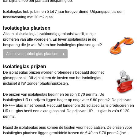
dat bijna € 400 per jaar aan besparing op.
Isolatieglas heb je binnen 5 tot 7 jaar terugverdiend. Uitgangspunt is een
tussenwoning met 20 m2 glas.
Isolatieglas plaatsen
Alleen als isolatieglas vakkundig geplaatst wordt, kun je
profiteren van alle voordelen. En levert isolatieglas je de
besparing die je wilt. Weten hoe isolatieglas plaatsen gaat?
Alles over dubbel glas plaatsen
Isolatieglas prijzen
De isolatieglas prijzen worden grotendeels bepaald door het
glasoppervlak. Dit zijn alleen de kosten van het isolatieglas
inclusief BTW, zonder plaatsingskosten.
De prijzen van isolatieglas beginnen bij zo’n € 70 per m2. De
isolatieglas HR++ prijzen liggen hoger op ongeveer € 80 per m2. De prijs van
HR+++ glas is het hoogst. Het duurt langer om dit isolatieglas te produceren en
HR+++ glas heeft een extra glasplaat. De prijs van HR+++ glas is zo’n € 120
per m2.
Naast de isolatieglas prijs komen de kosten voor het plaatsen. De prijzen voor
isolatieglas plaatsen liggen gemiddeld tussen de € 40 en € 70 per m2 (incl.