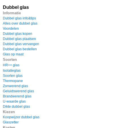
Dubbel glas
Informatie
Dubbel glas info&tips
Alles over dubbel glas
Voordelen
Dubbel glas kopen
Dubbel glas plaatsen
Dubbel glas vervangen
Dubbel glas bestellen
Glas op maat
Soorten
HR++ glas
Isolatieglas
Soorten glas
Thermopane
Zonwerend glas
Geluidswerend glas
Brandwerend glas
U-waarde glas
Dikte dubbel glas
Kiezen
Koopwijzer dubbel glas
Glaszetter
Kosten