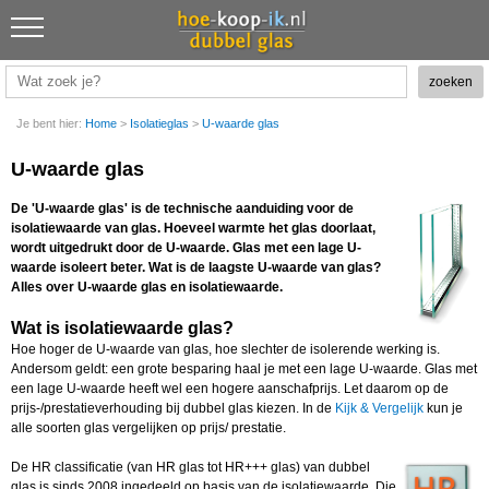
Je bent hier:
Home
>
Isolatieglas
>
U-waarde glas
U-waarde glas
De 'U-waarde glas' is de technische aanduiding voor de
isolatiewaarde van glas. Hoeveel warmte het glas doorlaat,
wordt uitgedrukt door de U-waarde. Glas met een lage U-
waarde isoleert beter. Wat is de laagste U-waarde van glas?
Alles over U-waarde glas en isolatiewaarde.
Wat is isolatiewaarde glas?
Hoe hoger de U-waarde van glas, hoe slechter de isolerende werking is.
Andersom geldt: een grote besparing haal je met een lage U-waarde. Glas met
een lage U-waarde heeft wel een hogere aanschafprijs. Let daarom op de
prijs-/prestatieverhouding bij dubbel glas kiezen. In de
Kijk & Vergelijk
kun je
alle soorten glas vergelijken op prijs/ prestatie.
De HR classificatie (van HR glas tot HR+++ glas) van dubbel
glas is sinds 2008 ingedeeld op basis van de isolatiewaarde. Die