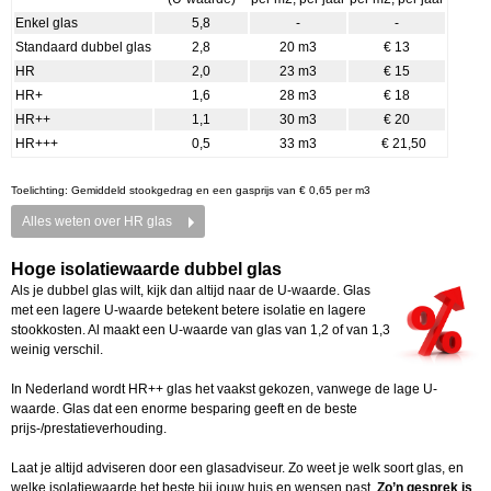
Enkel glas
5,8
-
-
Standaard dubbel glas
2,8
20 m3
€ 13
HR
2,0
23 m3
€ 15
HR+
1,6
28 m3
€ 18
HR++
1,1
30 m3
€ 20
HR+++
0,5
33 m3
€ 21,50
Toelichting: Gemiddeld stookgedrag en een gasprijs van € 0,65 per m3
Alles weten over HR glas
Hoge isolatiewaarde dubbel glas
Als je dubbel glas wilt, kijk dan altijd naar de U-waarde. Glas
met een lagere U-waarde betekent betere isolatie en lagere
stookkosten. Al maakt een U-waarde van glas van 1,2 of van 1,3
weinig verschil.
In Nederland wordt HR++ glas het vaakst gekozen, vanwege de lage U-
waarde. Glas dat een enorme besparing geeft en de beste
prijs-/prestatieverhouding.
Laat je altijd adviseren door een glasadviseur. Zo weet je welk soort glas, en
welke isolatiewaarde het beste bij jouw huis en wensen past.
Zo’n gesprek is