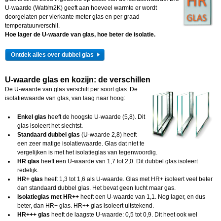
U-waarde (Watt/m2K) geeft aan hoeveel warmte er wordt
doorgelaten per vierkante meter glas en per graad
temperatuurverschil.
Hoe lager de U-waarde van glas, hoe beter de isolatie.
Ontdek alles over dubbel glas
U-waarde glas en kozijn: de verschillen
De U-waarde van glas verschilt per soort glas. De
isolatiewaarde van glas, van laag naar hoog:
Enkel glas
heeft de hoogste U-waarde (5,8). Dit
glas isoleert het slechtst.
Standaard dubbel glas
(U-waarde 2,8) heeft
een zeer matige isolatiewaarde. Glas dat niet te
vergelijken is met het isolatieglas van tegenwoordig.
HR glas
heeft een U-waarde van 1,7 tot 2,0. Dit dubbel glas isoleert
redelijk.
HR+ glas
heeft 1,3 tot 1,6 als U-waarde. Glas met HR+ isoleert veel beter
dan standaard dubbel glas. Het bevat geen lucht maar gas.
Isolatieglas met HR++
heeft een U-waarde van 1,1. Nog lager, en dus
beter, dan HR+ glas. HR++ glas isoleert uitstekend.
HR+++ glas
heeft de laagste U-waarde: 0,5 tot 0,9. Dit heet ook wel