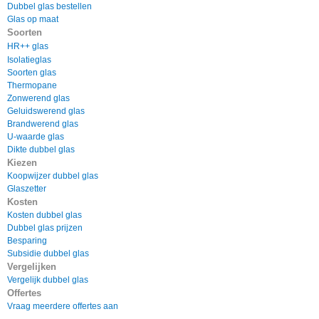
Dubbel glas bestellen
Glas op maat
Soorten
HR++ glas
Isolatieglas
Soorten glas
Thermopane
Zonwerend glas
Geluidswerend glas
Brandwerend glas
U-waarde glas
Dikte dubbel glas
Kiezen
Koopwijzer dubbel glas
Glaszetter
Kosten
Kosten dubbel glas
Dubbel glas prijzen
Besparing
Subsidie dubbel glas
Vergelijken
Vergelijk dubbel glas
Offertes
Vraag meerdere offe
rtes aan