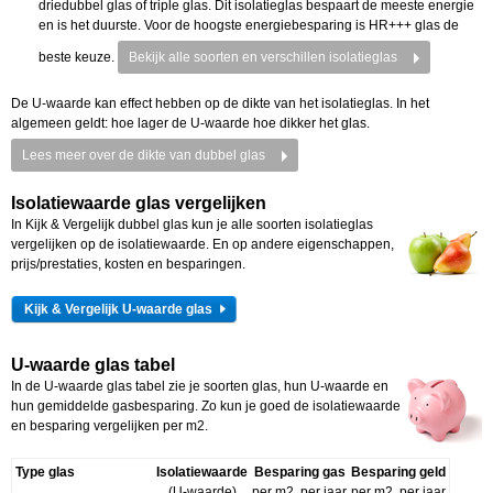
driedubbel glas of triple glas. Dit isolatieglas bespaart de meeste energie
en is het duurste. Voor de hoogste energiebesparing is HR+++ glas de
beste keuze.
Bekijk alle soorten en verschillen isolatieglas
De U-waarde kan effect hebben op de dikte van het isolatieglas. In het
algemeen geldt: hoe lager de U-waarde hoe dikker het glas.
Lees meer over de dikte van dubbel glas
Isolatiewaarde glas vergelijken
In Kijk & Vergelijk dubbel glas kun je alle soorten isolatieglas
vergelijken op de isolatiewaarde. En op andere eigenschappen,
prijs/prestaties, kosten en besparingen.
Kijk & Vergelijk U-waarde glas
U-waarde glas tabel
In de U-waarde glas tabel zie je soorten glas, hun U-waarde en
hun gemiddelde gasbesparing. Zo kun je goed de isolatiewaarde
en besparing vergelijken per m2.
Type glas
Isolatiewaarde
Besparing gas
Besparing geld
(U-waarde)
per m2, per jaar
per m2, per jaar