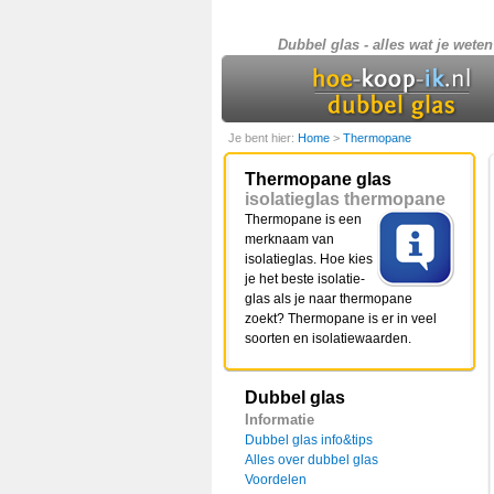
Dubbel glas - alles wat je
Je bent hier:
Home
>
Thermopane
Thermopane glas
isolatieglas thermopane
Thermopane is een
merknaam van
isolatieglas. Hoe kies
je het beste isolatie-
glas als je naar thermopane
zoekt? Thermopane is er in veel
soorten en isolatiewaarden.
Dubbel glas
Informatie
Dubbel glas info&tips
Alles over dubbel glas
Voordelen