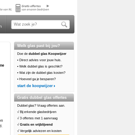
n
Welk glas past bij jou?
Doe de
dubbel glas Koopwijzer
•
Direct advies voor jouw huis.
ane
•
Welk dubbel glas is geschikt?
•
Wat zijn de dubbel glas kosten?
•
Hoeveel ga je besparen?
start de koopwijzer
Gratis dubbel glas offertes
Dubbel glas? Vraag offertes aan.
√ Bij erkende glasbedrijven
√ 3 offertes met 1 aanvraag
en
√
Gratis en vrijblijvend
d.
√ Vergelijk adviezen en kosten