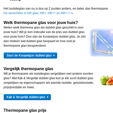
Het isolatieglas van nu is dus op 2 punten anders, en beter, dan thermopane.
De verschillen in HR glas: HR+, HR++ en HR+++
Welk thermopane glas voor jouw huis?
Weten welk thermone glas als dubbel glas geschikt is voor
jouw huis? Wil je een indicatie van de prijs van dubbel glas
voor jouw huis? Doe dan de Koopwijzer dubbel glas. Je ziet
dan meteen wat dubbel glas bespaart en hoe snel je
thermopane glas terugverdient.
Start de Koopwijzer dubbel glas
Vergelijk thermopane glas
Wil je thermopane als isolatieglas vergelijken met andere soorten
glas? Met Kijk & Vergelijk dubbel glas kun je elk soort dubbel glas
vergelijken op eigenschappen als warmte-isolatie, geluidsisolatie,
prijs/prestatie en meer.
Kijk & Vergelijk dubbel glas
Thermopane glas prijs