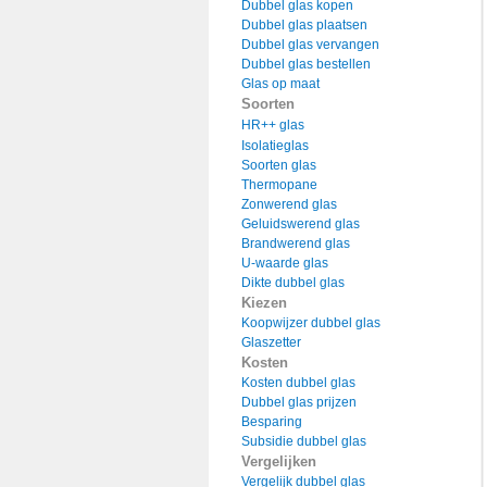
Dubbel glas kopen
Dubbel glas plaatsen
Dubbel glas vervangen
Dubbel glas bestellen
Glas op maat
Soorten
HR++ glas
Isolatieglas
Soorten glas
Thermopane
Zonwerend glas
Geluidswerend glas
Brandwerend glas
U-waarde glas
Dikte dubbel glas
Kiezen
Koopwijzer dubbel glas
Glaszetter
Kosten
Kosten dubbel glas
Dubbel glas prijzen
Besparing
Subsidie dubbel glas
Vergelijken
Vergelijk dubbel glas