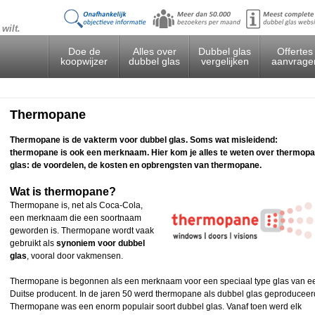
 weten wilt.
Doe de
Alles over
Dubbel glas
Offertes
koopwijzer
dubbel glas
vergelijken
aanvrage
Thermopane
Thermopane is de vakterm voor dubbel glas. Soms wat misleidend:
thermopane is ook een merknaam. Hier kom je alles te weten over thermop
glas: de voordelen, de kosten en opbrengsten van thermopane.
Wat is thermopane?
Thermopane is, net als Coca-Cola,
een merknaam die een soortnaam
geworden is. Thermopane wordt vaak
gebruikt als
synoniem voor dubbel
glas
, vooral door vakmensen.
Thermopane is begonnen als een merknaam voor een speciaal type glas van e
Duitse producent. In de jaren 50 werd thermopane als dubbel glas geproduceer
Thermopane was een enorm populair soort dubbel glas. Vanaf toen werd elk