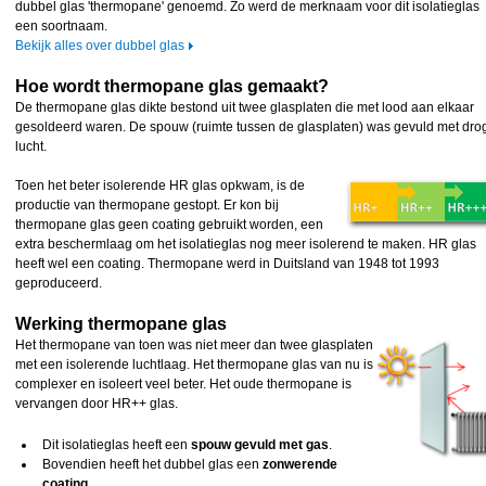
dubbel glas 'thermopane' genoemd. Zo werd de merknaam voor dit isolatieglas
een soortnaam.
Bekijk alles over dubbel glas
Hoe wordt thermopane glas gemaakt?
De thermopane glas dikte bestond uit twee glasplaten die met lood aan elkaar
gesoldeerd waren. De spouw (ruimte tussen de glasplaten) was gevuld met dro
lucht.
Toen het beter isolerende HR glas opkwam, is de
productie van thermopane gestopt. Er kon bij
thermopane glas geen coating gebruikt worden, een
extra beschermlaag om het isolatieglas nog meer isolerend te maken. HR glas
heeft wel een coating. Thermopane werd in Duitsland van 1948 tot 1993
geproduceerd.
Werking thermopane glas
Het thermopane van toen was niet meer dan twee glasplaten
met een isolerende luchtlaag. Het thermopane glas van nu is
complexer en isoleert veel beter. Het oude thermopane is
vervangen door HR++ glas.
Dit isolatieglas heeft een
spouw gevuld met gas
.
Bovendien heeft het dubbel glas een
zonwerende
coating
.