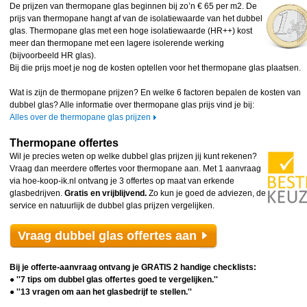
De prijzen van thermopane glas beginnen bij zo’n € 65 per m2. De
prijs van thermopane hangt af van de isolatiewaarde van het dubbel
glas. Thermopane glas met een hoge isolatiewaarde (HR++) kost
meer dan thermopane met een lagere isolerende werking
(bijvoorbeeld HR glas).
Bij die prijs moet je nog de kosten optellen voor het thermopane glas plaatsen.
Wat is zijn de thermopane prijzen? En welke 6 factoren bepalen de kosten van
dubbel glas? Alle informatie over thermopane glas prijs vind je bij:
Alles over de thermopane glas prijzen
Thermopane offertes
Wil je precies weten op welke dubbel glas prijzen jij kunt rekenen?
Vraag dan meerdere offertes voor thermopane aan. Met 1 aanvraag
via hoe-koop-ik.nl ontvang je 3 offertes op maat van erkende
glasbedrijven.
Gratis en vrijblijvend.
Zo kun je goed de adviezen, de
service en natuurlijk de dubbel glas prijzen vergelijken.
Vraag dubbel glas offertes aan
Bij je offerte-aanvraag ontvang je GRATIS 2 handige checklists:
● ''7 tips om dubbel glas offertes goed te vergelijken.''
● ''13 vragen om aan het glasbedrijf te stellen.''